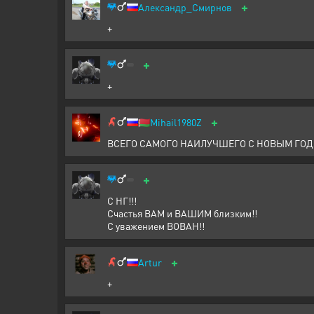
+
Александр_Смирнов
+
+
+
+
🇧🇾
Mihail1980Z
ВСЕГО САМОГО НАИЛУЧШЕГО С НОВЫМ ГОДО
+
С НГ!!!
Счастья ВАМ и ВАШИМ близким!!
С уважением ВОВАН!!
+
Artur
+