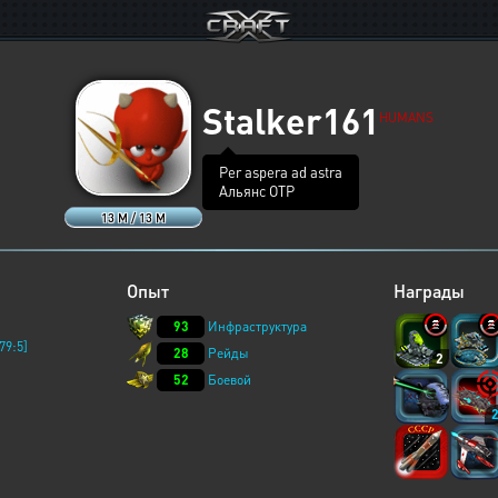
Stalker161
HUMANS
Per aspera ad astra
Альянс ОТР
13 M / 13 M
Опыт
Награды
93
Инфраструктура
79:5]
28
Рейды
2
52
Боевой