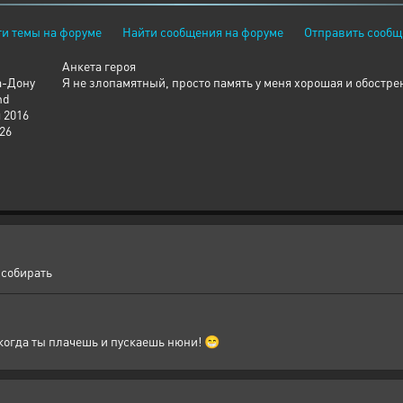
и темы на форуме
Найти сообщения на форуме
Отправить сообщ
Анкета героя
а-Дону
Я не злопамятный, просто память у меня хорошая и обостре
nd
 2016
26
 собирать
когда ты плачешь и пускаешь нюни! 😁