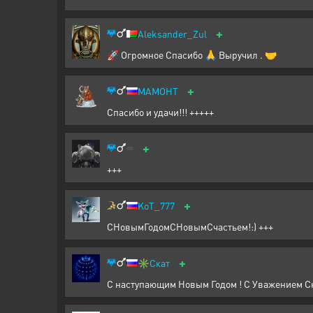
+
Aleksander_Zul
🚀 Огромное Спасибо 🙏 Выручил . 🤝
+
MAMOHT
Спасибо и удачи!!! +++++
+
+++
+
KoT_777
СНовымГодомСНовымСчастьем!:) +++
+
✳️
Скат
С наступающим Новым Годом ! С Уважением Ск