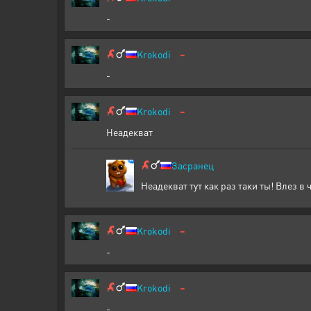
-
-
Krokodi
-
-
Krokodi
Неадекват
Засранец
Неадекват тут как раз таки ты! Влез в
-
Krokodi
-
-
Krokodi
-