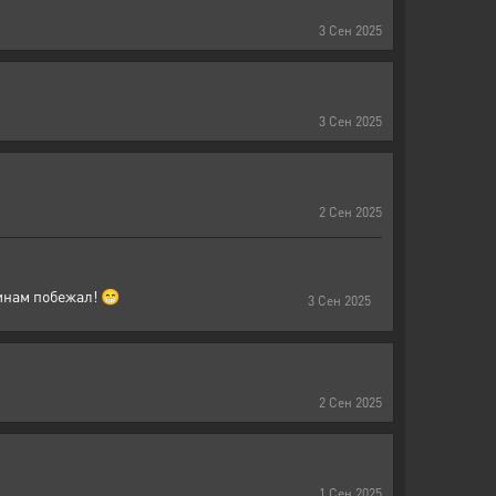
3
Сен
2025
3
Сен
2025
2
Сен
2025
минам побежал! 😁
3
Сен
2025
2
Сен
2025
1
Сен
2025