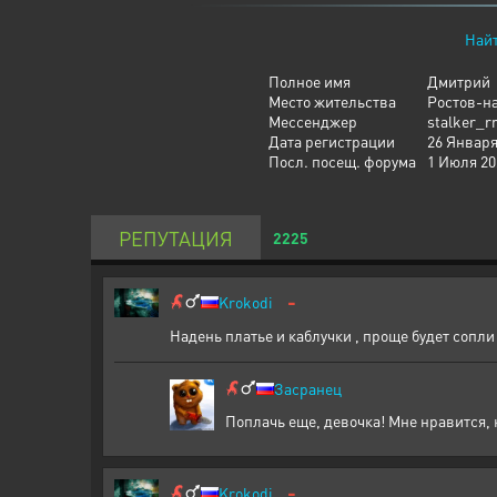
Найт
Полное имя
Дмитрий
Место жительства
Ростов-н
Мессенджер
stalker_r
Дата регистрации
26 Января
Посл. посещ. форума
1 Июля 20
РЕПУТАЦИЯ
2225
-
Krokodi
Надень платье и каблучки , проще будет сопли
Засранец
Поплачь еще, девочка! Мне нравится, 
-
Krokodi