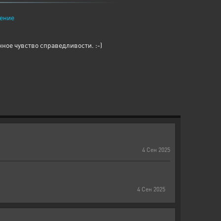
ение
нное чувство справедливости. :-)
4
Сен
2025
4
Сен
2025