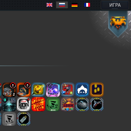
ИГРА
2
2