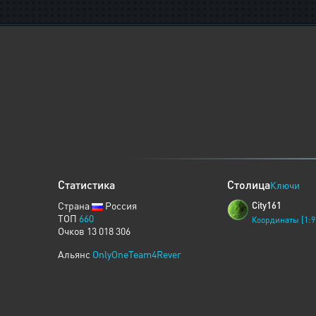
Статистика
Столица
Ключи
Страна
Россия
City161
ТОП
660
Координаты [1:9
Очков 13 018 306
Альянс
OnlyOneTeam4Rever