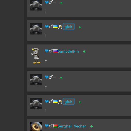
+
+
+
glok
🥂
1
+
Samodelkin
+
+
+
+
glok
🥂
1
+
Serghei_Vecher