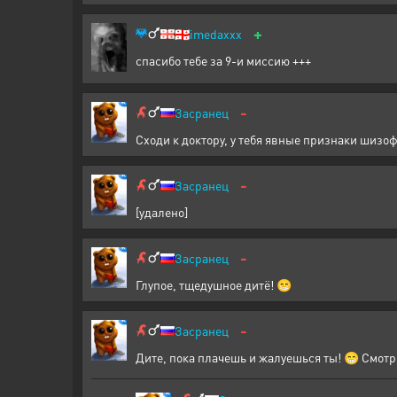
+
🇬🇪
imedaxxx
спасибо тебе за 9-и миссию +++
-
Засранец
Сходи к доктору, у тебя явные признаки шизо
-
Засранец
[удалено]
-
Засранец
Глупое, тщедушное дитё! 😁
-
Засранец
Дите, пока плачешь и жалуешься ты! 😁 Смотри