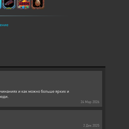
ение
ачинаниях и как можно больше ярких и
люди.
24
Мар
2026
2
Дек
2025