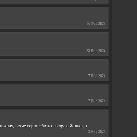
14
Фев
2024
23
Янв
2024
7
Янв
2024
7
Янв
2024
ложная, легче сервис бить на корах. Жалко, а
3
Янв
2024