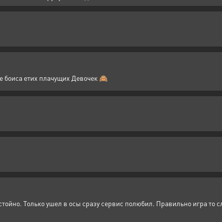
е боиса етих плачущих Девочек 🙈
остойно. Только ушел в осы сразу сервис полюбил. Правильно игра то с