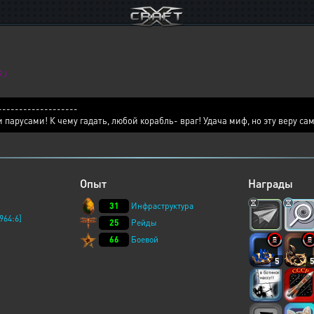
RJ
-------------------
 парусами! К чему гадать, любой корабль- враг! Удача миф, но эту веру с
Опыт
Награды
31
Инфраструктура
964:6]
25
Рейды
66
Боевой
5