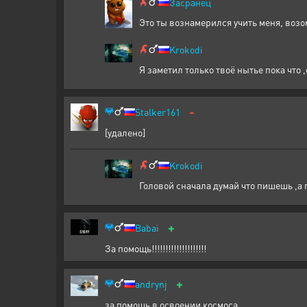
Засранец
Это ты вознамерился учить меня, возо
Krokodi
Я заметил только твоё нытье пока что ,
-
Stalker161
[удалено]
Krokodi
Головой сначала думай что пишешь ,а 
+
Babai
За помощь!!!!!!!!!!!!!!!!!!!!
+
andrynj
за помощь в освоении космоса