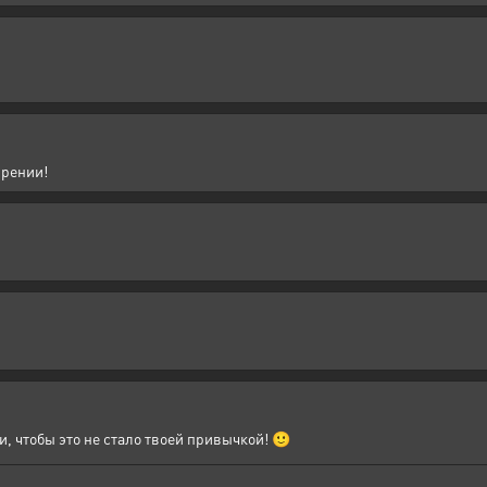
френии!
, чтобы это не стало твоей привычкой! 🙂