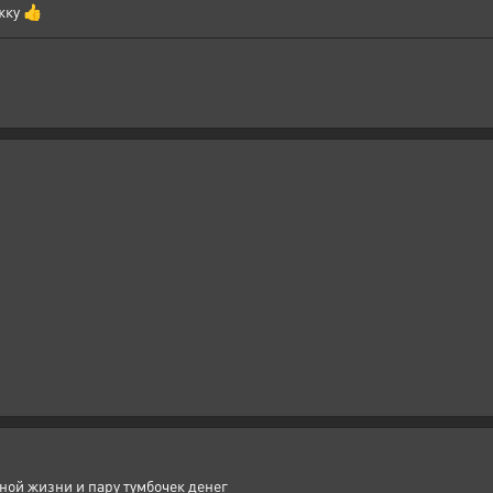
жку 👍
ной жизни и пару тумбочек денег