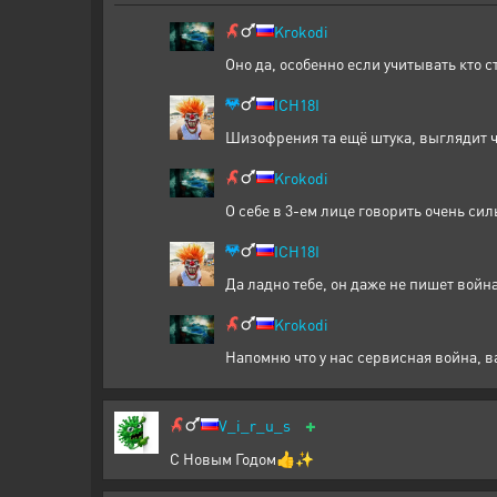
Krokodi
Оно да, особенно если учитывать кто с
ICH18I
Шизофрения та ещё штука, выглядит чу
Krokodi
О себе в 3-ем лице говорить очень силь
ICH18I
Да ладно тебе, он даже не пишет война
Krokodi
Напомню что у нас сервисная война, ва
+
V_i_r_u_s
С Новым Годом👍✨