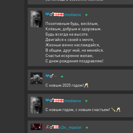
+
🇬🇪
imedaxxx
Позитивным будь, весёлым,
Клёвым, добрым и здоровым.
Будь всегда на высоте.
Двигайся к своей к мечте,
Жизнью вечно наслаждайся,
В общем, друг мой, не меняйся.
Счастья искренне желаю,
С днем рождения поздравляю!
+
С новым 2025 годом!🥂
+
🇬🇪
imedaxxx
С новым годом, с новым счастьем! 🍾🥂
+
cl3n_master