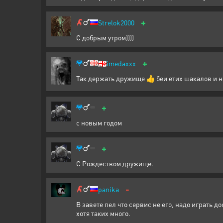
+
Strelok2000
С добрым утром))))
+
🇬🇪
imedaxxx
Так держать дружище 👍 беи етих шакалов и н
+
с новым годом
+
С Рождеством дружище.
-
panika
В завете пел что сервис не его, надо играть д
хотя таких много.