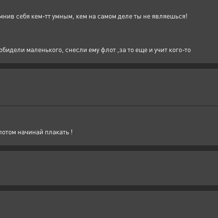
мнив себя кем-тт умным, кем на самом деле ты не являешься!
обидели маленького, снесли ему флот ,за то еще и учит кого-то
потом начинай плакать !