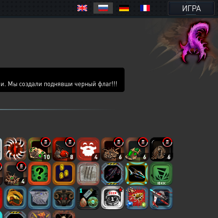
ИГРА
ами. Мы создали поднявши черный флаг!!!
10
8
4
6
6
6
5
4