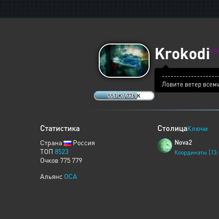
Krokodi
XE
-------------------
Ловите ветер всеми
551 K / 776 K
Статистика
Столица
Ключи
Страна
Россия
Nova2
ТОП
8523
Координаты [13:
Очков 775 779
Альянс
OCA