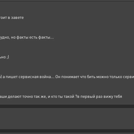
тоит в завете
дно, но факты есть факты...
но ;)
) а пишет сервисная война... Он понимает что бить можно только серви
ши делают точно так же, и кто ты такой ?в первый раз вижу тебя