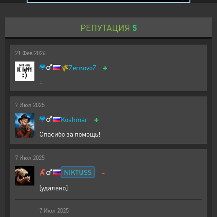
РЕПУТАЦИЯ
5
21
Фев
2026
+
🌾
ZernovoZ
+
7
Июл
2025
+
Koshmar
Спасибо за помощь!
7
Июл
2025
-
NIKTUSS
[удалено]
7
Июл
2025