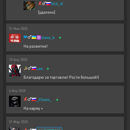
Still_K
[удалено]
31
Мая
2025
+
✡️
slava_k
На развитие!
10
Апр
2025
+
Lee
Благодарю за торговлю! Рости большой!)
4
Апр
2025
+
_Chaos_
На карму +
21
Мар
2025