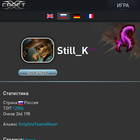
ИГРА
Still_K
XERJ
266 K / 266 K
Статистика
Страна
Россия
ТОП
12056
Очков 266 198
Альянс
OnlyOneTeam4Rever
Столица
Ключи