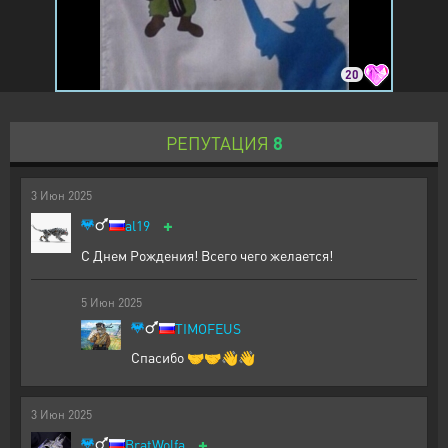
20
РЕПУТАЦИЯ
8
3
Июн
2025
+
al19
С Днем Рождения! Всего чего желается!
5
Июн
2025
TIMOFEUS
Спасибо 🤝🤝👋👋
3
Июн
2025
+
BratWolfa