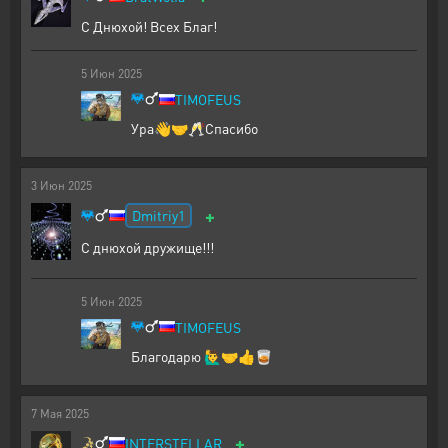
С Днюхой! Всех Благ!
5
Июн
2025
TIMOFEUS
Ура👋🤝🥂Спасибо
3
Июн
2025
+
Dmitriy1
С днюхой дружище!!!
5
Июн
2025
TIMOFEUS
Благодарю 🙋‍♂️🤝👍🥃
7
Мая
2025
+
INTERSTELLAR