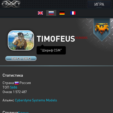
ИГРА
TIMOFEUS
HUMANS
"Шериф CSM"
1572 K / 1572 K
Статистика
Страна
Россия
ТОП
5686
Очков 1 572 487
Альянс
Cyberdyne Systems Models
Столица
Ключи