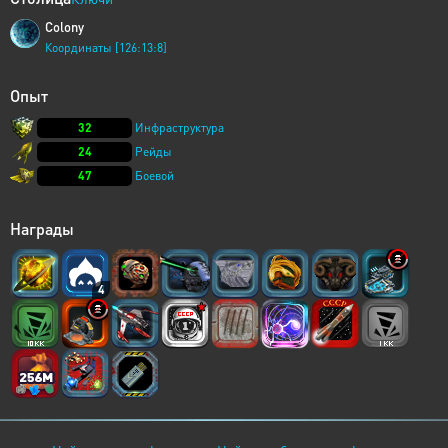
Colony
Координаты [126:13:8]
Опыт
32
Инфраструктура
24
Рейды
47
Боевой
Награды
4