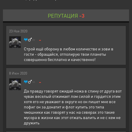
РЕПУТАЦИЯ
-3
23
Ноя
2020
-
Строй ещё оборону в любом количестве и зови в
гости - обращайся, отполирую твои планеты
совершенно бесплатно и качественно!
8
Июн
2020
-
Да правду говорят ожидай ножа в спину от друга вот
чувак веселый отжимает лом силой и гордится этим
хотя его не уважают в округе но он пишет мне все
пофиг он за донатит и флот купить это типа
чмошники как говорят у нас на северах это такие
мусора в жизни как этот отжать валить и не с кем не
дружить