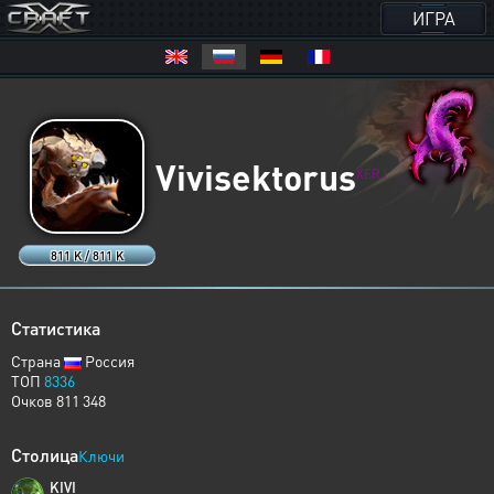
ИГРА
Vivisektorus
XERJ
811 K / 811 K
Статистика
Страна
Россия
ТОП
8336
Очков 811 348
Столица
Ключи
KIVI