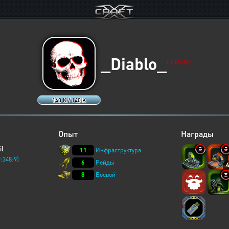
_Diablo_
HUMANS
140 K / 140 K
Опыт
Награды
il
11
Инфраструктура
:348:9]
6
Рейды
8
Боевой