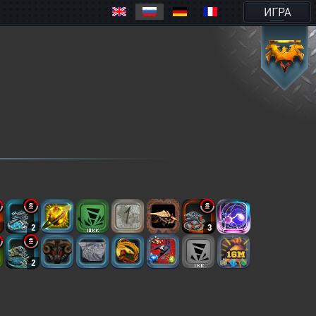
ИГРА
4
2
3
2