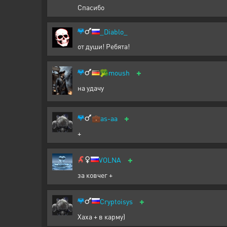
Спасибо
_Diablo_
от души! Ребята!
+
🥦
moush
на удачу
+
💼
as-aa
+
+
VOLNA
за ковчег +
+
Cryptoisys
Хаха + в карму)