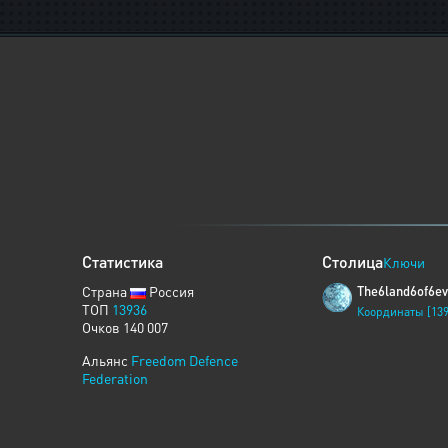
Статистика
Столица
Ключи
Страна
Россия
The6land6of6ev
ТОП
13936
Координаты [139
Очков 140 007
Альянс
Freedom Defence
Federation