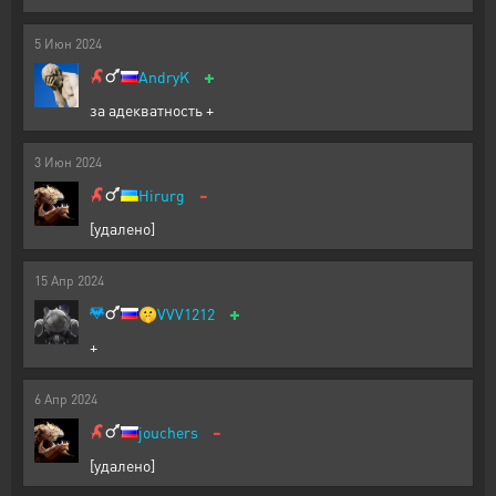
5
Июн
2024
+
AndryK
за адекватность +
3
Июн
2024
-
Hirurg
[удалено]
15
Апр
2024
+
🤫
VVV1212
+
6
Апр
2024
-
jouchers
[удалено]