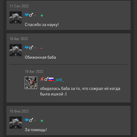
11
Сен
2022
+
Спасибо за науку!
18
Авг
2022
-
Обиженная баба
18
Авг
2022
_sid_
обиделась баба за то, что сожрал её когда
была ишкой :(
10
Фев
2022
+
За помощь!