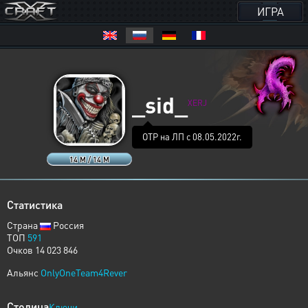
ИГРА
_sid_
XERJ
ОТР на ЛП с 08.05.2022г.
14 M / 14 M
Статистика
Страна
Россия
ТОП
591
Очков 14 023 846
Альянс
OnlyOneTeam4Rever
Столица
Ключи