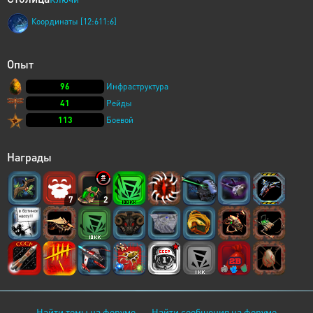
Координаты [12:611:6]
Опыт
96
Инфраструктура
41
Рейды
113
Боевой
Награды
7
2
Найти темы на форуме
Найти сообщения на форуме