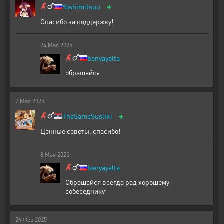
+
Yoshimitsuu
Спасибо за поддержку!
24
Мая
2025
benyayalta
обращайся
7
Мая
2025
+
TheSameSusliki
Ценные советы, спасибо!
8
Мая
2025
benyayalta
Обращайся всегда рад хорошему
собеседнику!
24
Фев
2025