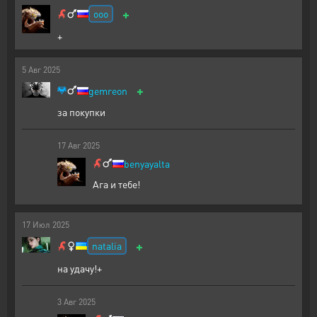
+
ooo
+
5
Авг
2025
+
gemreon
за покупки
17
Авг
2025
benyayalta
Ага и тебе!
17
Июл
2025
+
natalia
на удачу!+
3
Авг
2025