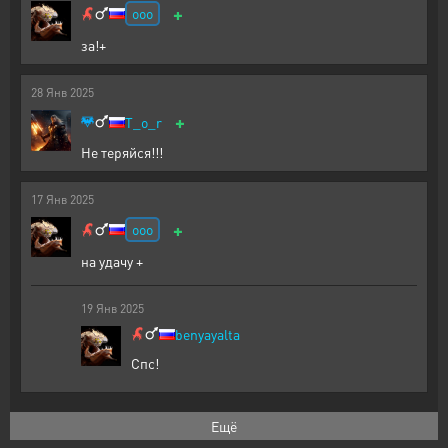
+
ooo
за!+
28
Янв
2025
+
T_o_r
Не теряйся!!!
17
Янв
2025
+
ooo
на удачу +
19
Янв
2025
benyayalta
Спс!
Ещё