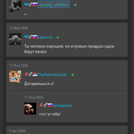
+
sergejj_volodin
+
13
Фев
2026
+
kadurov
Ты человек хороший, но игровые предрассудки
берут вверх
11
Янв
2026
+
TheSameSusliki
Догадаешься =)
11
Янв
2026
benyayalta
спс! и тебе!
9
Авг
2025