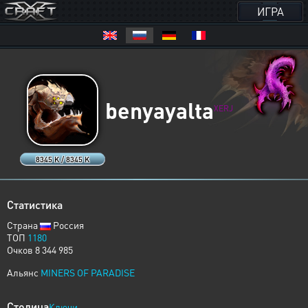
ИГРА
benyayalta
XERJ
8345 K / 8345 K
Статистика
Страна
Россия
ТОП
1180
Очков 8 344 985
Альянс
MINERS OF PARADISE
Столица
Ключи