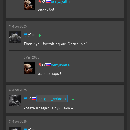
benyayalta
спасибо!
9
Июл
2025
+
Thank you for taking out Cornello c",)
3
Авг
2025
benyayalta
да всё норм!
6
Июл
2025
+
sergejj_volodin
хотеть вредно. а лучшему +
3
Июл
2025
-