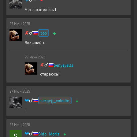
Чет захотелось )
27
Июн
2025
+
ooo
большой +
29
Июн
2025
benyayalta
стараюсь!
27
Июн
2025
+
sergejj_volodin
+
27
Июн
2025
+
Sido_Moriz