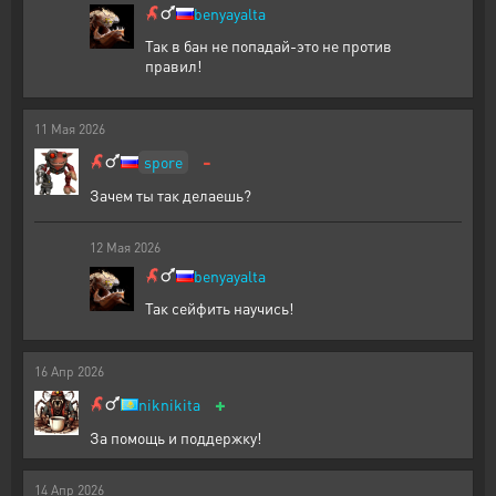
benyayalta
Так в бан не попадай-это не против
правил!
11
Мая
2026
-
spore
Зачем ты так делаешь?
12
Мая
2026
benyayalta
Так сейфить научись!
16
Апр
2026
+
niknikita
За помощь и поддержку!
14
Апр
2026