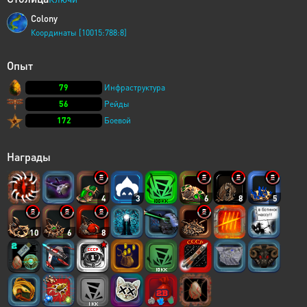
Colony
Координаты [10015:788:8]
Опыт
79
Инфраструктура
56
Рейды
172
Боевой
Награды
4
3
6
8
5
10
6
8