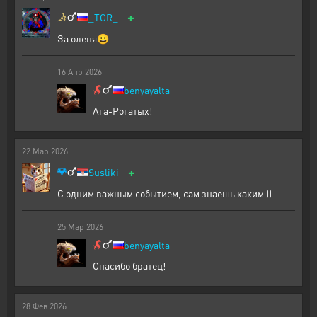
+
_TOR_
За оленя😀
16
Апр
2026
benyayalta
Ага-Рогатых!
22
Мар
2026
+
Susliki
С одним важным событием, сам знаешь каким ))
25
Мар
2026
benyayalta
Спасибо братец!
28
Фев
2026