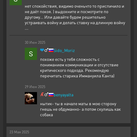
нет спокойствия, видимо оченьчто то приспичило и
не даёт покоя. ) выдохните и посмотрите по
другому... Или давайте будем решительно
устраивать войну и делать ставку на длинную войну
...
30
Июн
2025
Sido_Moriz
похоже есть у тебя сложность с
пониманием коммуникации и отсутствие
критического подхода. Рекомендую
перечитать старика Иммануила Канта)
29
Июн
2025
benyayalta
нытик- ты в начале маты в мою сторону
гнешь не обдуманно- а потом скулишь как
собака
23
Мая
2025