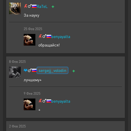
+
RaTeL
За науку
25
Фев
2025
benyayalta
обращайся!
8
Фев
2025
+
sergejj_volodin
лучшему+
9
Фев
2025
benyayalta
+
2
Фев
2025