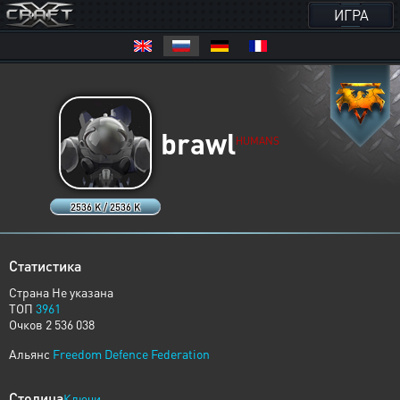
ИГРА
brawl
HUMANS
2536 K / 2536 K
Статистика
Страна Не указана
ТОП
3961
Очков 2 536 038
Альянс
Freedom Defence Federation
Столица
Ключи