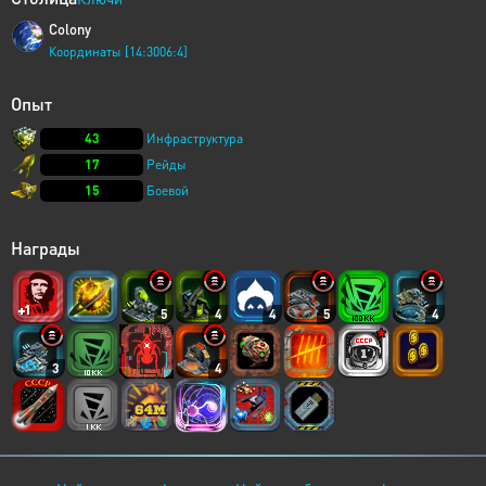
Colony
Координаты [14:3006:4]
Опыт
43
Инфраструктура
17
Рейды
15
Боевой
Награды
5
4
4
5
4
3
4