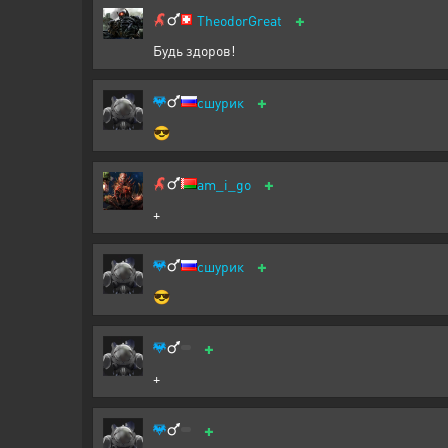
+
TheodorGreat
Будь здоров!
+
сшурик
😎
+
am_i_go
+
+
сшурик
😎
+
+
+