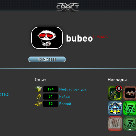
bubeo
HUMANS
13 M / 13 M
Опыт
Награды
174
Инфраструктура
211:4]
51
Рейды
82
Боевой