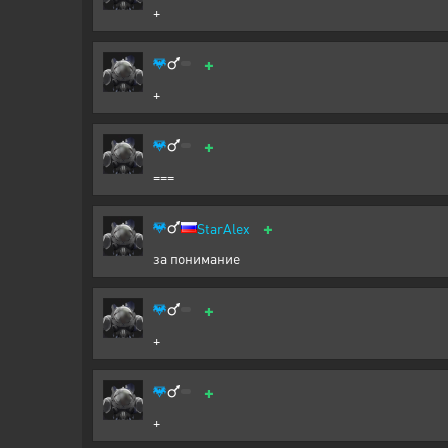
+
+
+
+
===
+
StarAlex
за понимание
+
+
+
+