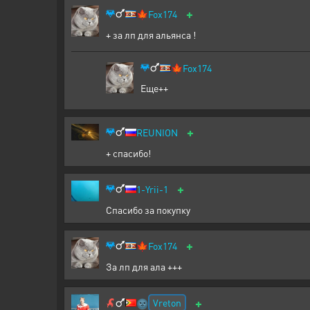
+
🍁
Fox174
+ за лп для альянса !
🍁
Fox174
Еще++
+
REUNION
+ спасибо!
+
1-Yrii-1
Спасибо за покупку
+
🍁
Fox174
За лп для ала +++
+
Vreton
🌚