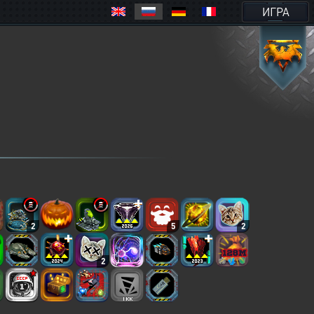
ИГРА
2
5
2
2