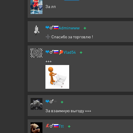
За лп
+
Adminwww
➕ Спасибо за торговлю !
+
🏓
Vlad54
+++
+
За взаимную выгоду +++
+
Ttt