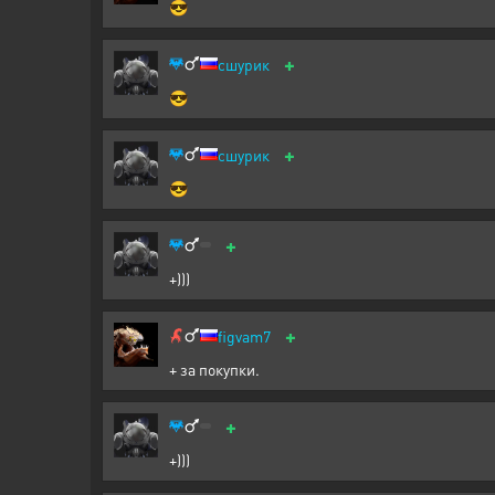
😎
+
сшурик
😎
+
сшурик
😎
+
+)))
+
figvam7
+ за покупки.
+
+)))