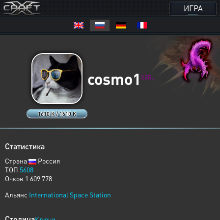
ИГРА
cosmo1
XERJ
1610 K / 1610 K
Статистика
Страна
Россия
ТОП
5608
Очков 1 609 778
Альянс
International Space Station
Столица
Ключи