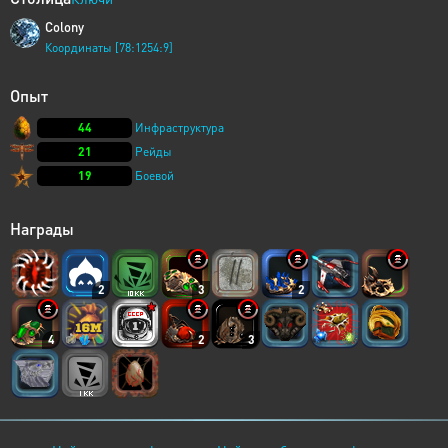
Colony
Координаты [78:1254:9]
Опыт
44
Инфраструктура
21
Рейды
19
Боевой
Награды
2
3
2
4
2
3