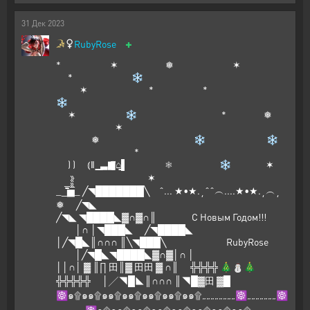
31
Дек
2023
+
RubyRose
* ✶ ❅ ✶
* ❄
✶ * *
❄
✶ ❄ * ❅
✶
❅ ❄ ❄
*
) ) ⦅‖ ͇͇ ͇͇▃▇͇͇͌̿̿⌂͇͇▌ ❅ ❄ ✶
✶
__̅̏̏̏̏̋̋̏̏▅̅̏̏̏̋̏_ ╱◥███████╲ ˆ... ★•★.¸ˆˆ︵....★•★.¸︵¸
❅ ╱◥◣
╱◥◣ ◥████◣▓∩▓∩║ С Новым Годом!!!
│∩ │◥███◣ ╱◥████◣
│╱◥█◣║∩∩∩ ║╲◥███╲ RubyRose
│╱◥█◣◥████◣▓∩▓│∩ │
││∩│ ▓ ║∏ 田║▓ 田田 ▓ ∩║ ╬╬╬╬ 🎄⛄🎄
╬╬╬╬╬ │╱◥█◣║∩∩∩ ║◥█▓田 ▓█
☸๑۩๑๑۩๑๑۩๑๑۩๑๑۩๑๑۩๑๑۩„„„„„„„„☸„„„„„„„☸
„„„„„„„☸๑۩๑๑۩๑๑۩๑๑۩๑๑۩๑๑۩๑๑۩๑๑۩