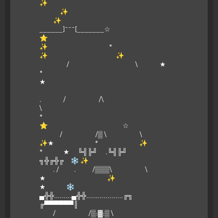
✨
✨
✨
______]¯¯¯[_______☆
⭐
✨ *
✨ ✨
/ \ ★
*
★
. / /\
\
*
⭐ ☆
/ /▒ \ \
✨★ * ✨
* ★ ╚╣╠╝ .╚╣╠╝
╗╬╔╬╔ ❄ ✨
. / . /▒▒▒\ \
★ ✨
★ ❄
▄╬╬.........▄╬╬...................╔╗
╔▀▀▀▀▀▀║
/ /▒:▓:▒ \