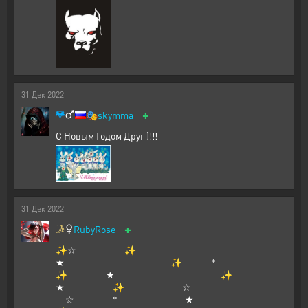
31
Дек
2022
+
🎭
skymma
С Новым Годом Друг )!!!
31
Дек
2022
+
RubyRose
✨☆ ✨
★ ✨ *
✨ ★ ✨
★ ✨ ☆
☆ * ★