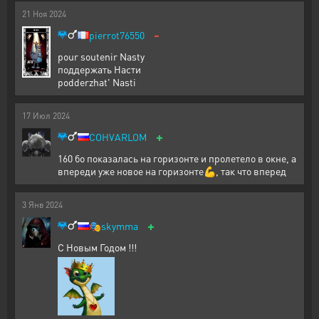
21
Ноя
2024
-
pierrot76550
pour soutenir Nasty
поддержать Насти
podderzhat' Nasti
17
Июл
2024
+
COHVARLOM
160 бо показалась на горизонте и пролетело в окне, а
впереди уже новое на горизонте💪, так что вперед
3
Янв
2024
+
🎭
skymma
С Новым Годом !!!