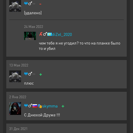
-
[удалено]
24
Мая
2022
diZel_2020
чем тебе я не угодил? то что на планке было
то и убил
13
Мая
2022
+
плюс
2
Янв
2022
+
🎭
skymma
С Днюхой Друже !!!
31
Дек
2021