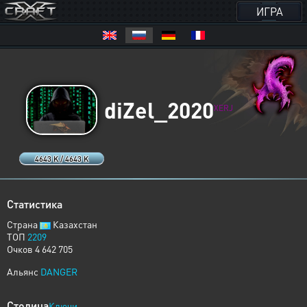
ИГРА
diZel_2020
XERJ
4643 K / 4643 K
Статистика
Страна
Казахстан
ТОП
2209
Очков 4 642 705
Альянс
DANGER
Столица
Ключи