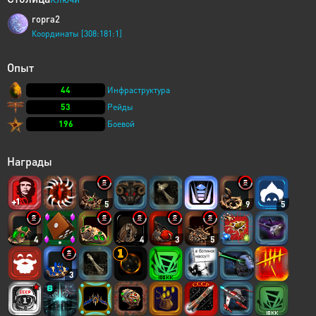
ropra2
Координаты [308:181:1]
Опыт
44
Инфраструктура
53
Рейды
196
Боевой
Награды
5
9
5
4
4
3
5
3