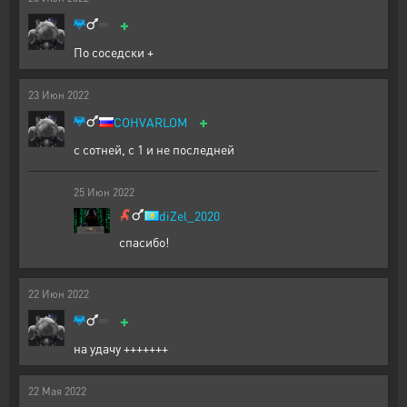
+
По соседски +
23
Июн
2022
+
COHVARLOM
с сотней, с 1 и не последней
25
Июн
2022
diZel_2020
спасибо!
22
Июн
2022
+
на удачу +++++++
22
Мая
2022