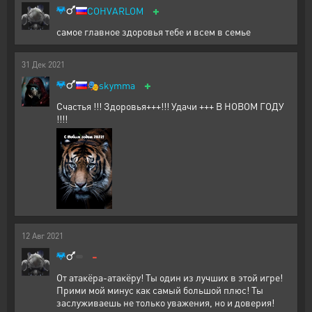
+
COHVARLOM
самое главное здоровья тебе и всем в семье
31
Дек
2021
+
🎭
skymma
Счастья !!! Здоровья+++!!! Удачи +++ В НОВОМ ГОДУ
!!!!
12
Авг
2021
-
От атакёра-атакёру! Ты один из лучших в этой игре!
Прими мой минус как самый большой плюс! Ты
заслуживаешь не только уважения, но и доверия!