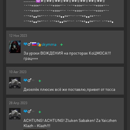
´¯˜"*°°*"˜¯´¯˜"*°°*"˜¯ ´¯˜"*°°*"˜¯´¯˜"*°°*"˜¯
´¯˜"*°°*"˜¯´¯˜"*°°*"˜¯ ´¯˜"*°°*"˜¯´¯˜"*°°*"˜¯
¯˜"*°••°*"˜¯`´¯˜"*°••°*"˜¯`¯˜"*°••°*"˜¯`
¯˜"*°••°*"˜¯` ¯˜"*°••°*"˜¯` ¯˜"*°••°*"˜¯` ¯˜"*°•
12
Ноя
2023
+
🎭
skymma
За уроки ВОЖДЕНИЯ на просторах КоЦМОСА!!!
грац+++
10
Авг
2023
+
Дизелёк плюсик всё же поставлю,привет от тосса
28
Апр
2023
+
ACHTUNG! ACHTUNG! Zluken Sabaken! Za Yaiczhen
Klazh - Klazh!!!