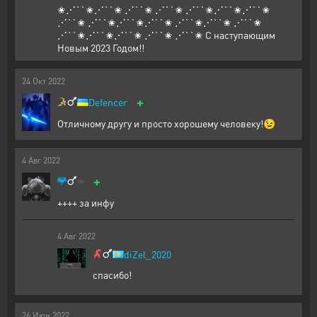
✬⋰``✬⋰``✬ ⋰``✬ ⋰``✬ ⋰``✬⋰``✬⋰``✬
⋰``✬ ⋰``✬⋰``✬⋰``✬ ⋰``✬⋰``✬ ⋰``✬
⋰``✬⋰``✬⋰``✬ ⋰``✬ ⋰``✬ С наступающим
Новым 2023 Годом!!
24
Окт
2022
+
Defencer
Отличному другу и просто хорошему человеку!😉
4
Авг
2022
+
++++ за инфу
4
Авг
2022
diZel_2020
спасибо!
26
Июн
2022