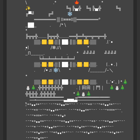
\ .* 🍁 *
✨ ╚╗╠▄╬ ╚╗╠▄╬ ╚╗
╔▀╝ ╔╝ ❄
═══════ ▒ II≡≡≡II▒═══════°
_██_ . /* \
*
╠╦╦╬.......╠╦╦╬........══╬═╩╦═╦═╦═╬
▒▒:🟨:🟨:▒║ ██:║▒:🟨:🟨:▒▒ .(´•
̮•) /✼♫\ *
_Π_____. . * ╝╝╝╝ ╝╝╝╝
╘╧═╧═╧═╧═╧═╛
▒▒:🟨:🟨:▒║ ██:║▒:🟨:🟨:▒▒. ( . • . )
. /• ♫ ❄\ * /______/~＼
*
▒▒:🟨:🟨:▒║ ██:║▒:🟨:🟨:▒▒. (..'•'.. ) *🎄
⛄🎄˛╬╬╬╬╬╬╬╬ .｜田田 ｜門｜ 🎄⛄🎄
╬╬╬╬ .╬╬╬╬╬ *🎄⛄🎄
̶̶̶̶̿̿̿̿ ̶̶̿̿ ̶̿ ̶̿-̶̶̿̿ ̶̿ ̶̶̶̶̿̿̿̿ ̶̶̿̿ ̶̿ ̶̿ ̶̶̿̿ ̶̶̶̿̿̿ ̶̿ ̶̶̿̿ ̶̶̿̿ ̶̶̶̿̿̿ ̶̿ ̶̶̿̿ ̶̿ ̶̶̶̶̿̿̿̿ ̶̶̿̿ ̶̶̶̶̿̿̿̿ ̶̿ ̶̶̿̿ ̶̿ ̶̶̿̿ ̶▃▅▅▃̶̶̿̿ ̶̿ ̶̶̶̶̿̿̿̿ ̶̶̿̿ ̶̿ ̶̶̿̿ ̶̶̶̿̿̿ ̶̿ ̶̿ ̶̶̿̿ ̶̶̶̿̿̿ ̶̿ ̶̶̿̿ ̶̶̿̿ ̶̶̶̿̿̿ ̶̿ ̶̶̿̿ ̶̿ ̶̿ ̶̶̿̿ ̶̶̶̿̿̿ ̶̿ ̶̶̿̿ ̶̶̶̶̿̿̿̿ ̶̶̿̿ ̶̿
̶̿"*°••°*"˜¯`´¯˜"*°••°*"˜¯ ` ´¯˜"*°´¯˜"*°••°*"˜¯`
´¯˜"*°´¯˜"*°••°*"˜¯` ´¯˜"*°••°*"˜¯` ´¯˜"*°°*"˜¯.
´¯˜"*°°*"˜¯ ´¯˜"*°•°
¯˜"*°••°*"˜¯`´¯˜"*°••°*"˜¯` ´¯˜"*°´ ¯˜"*°••°*"˜¯`
´¯˜"*´¯˜"*°••°*"˜¯` ´¯˜"*°•°*"˜˜"*°••°*"˜¯`
´¯˜"*°•°*"˜ ˜"*°••°*"˜¯` ´¯˜"*°•°*"˜ ´´¯˜"*°•°*"˜
´¯˜"*°•°*"˜