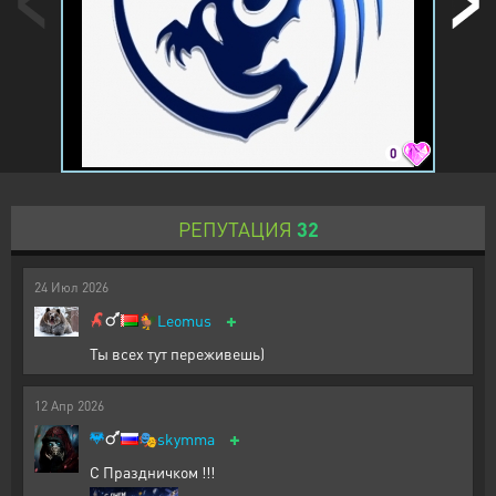
0
РЕПУТАЦИЯ
32
24
Июл
2026
+
🐓
Leomus
Ты всех тут переживешь)
12
Апр
2026
+
🎭
skymma
С Праздничком !!!