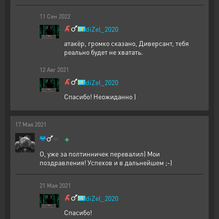
11
Сен
2022
diZel_2020
атакёр, громко сказано, Диверсант, тебя
реально будет не хватать.
12
Авг
2021
diZel_2020
Спасибо! Неожиданно )
17
Мая
2021
+
О, уже за полтинничек перевалил) Мои
поздравления! Успехов и в дальнейшем ;-)
21
Мая
2021
diZel_2020
Спасибо!