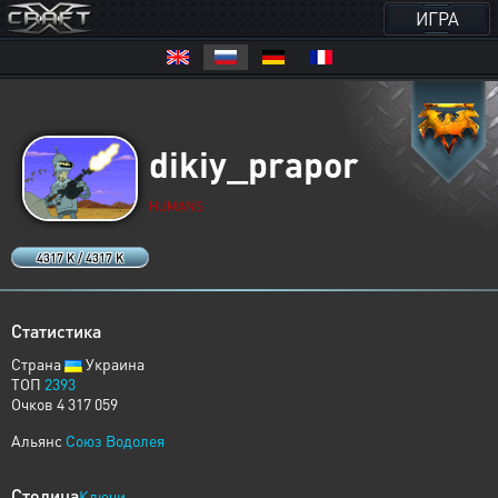
ИГРА
dikiy_prapor
HUMANS
4317 K / 4317 K
Статистика
Страна
Украина
ТОП
2393
Очков 4 317 059
Альянс
Союз Водолея
Столица
Ключи