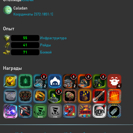
Caladan
Координаты [572:1851:1]
Опыт
55
Инфраструктура
41
Рейды
71
Боевой
Награды
2
2
4