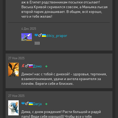
аж в Египет родственникам посылки отсылает!
Васька Кривой скривился совсем, а Маньяка лысая
второй парик донашивает. В общем, всë хорошо,
чего и тебе желаю!
4
Дек
2025
dikiy_prapor
)))))
27
Ноя
2025
+
Дэмо
Димон! нас с тобой с днюхой! - здоровья, терпения,
взаимопонимания, удачи и ангела хранителя за
плечём. Береги себя и близких.
27
Ноя
2025
+
Darja
Дима, с днем рождения! Расти большой и радуй
папу) Веди себя хорошо))) Чтобы все у тебя