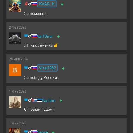
+
KVAR_K
За помощь !
2
Фев
2026
+
VarfOnor
ЛП как семечки✌
25
Янв
2026
+
Vital1982
За победу России!
1
Янв
2026
+
🇪🇪
Kulibin
С Новым Годом !
1
Янв
2026
+
Senya