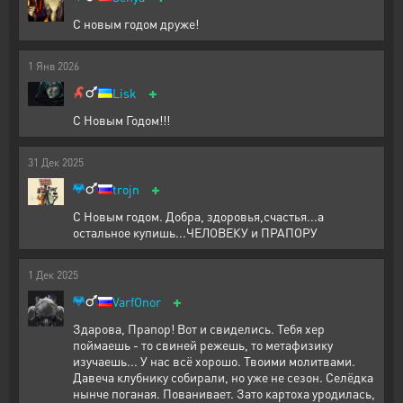
С новым годом друже!
1
Янв
2026
+
Lisk
С Новым Годом!!!
31
Дек
2025
+
trojn
С Новым годом. Добра, здоровья,счастья...а
остальное купишь...ЧЕЛОВЕКУ и ПРАПОРУ
1
Дек
2025
+
VarfOnor
Здарова, Прапор! Вот и свиделись. Тебя хер
поймаешь - то свиней режешь, то метафизику
изучаешь... У нас всë хорошо. Твоими молитвами.
Давеча клубнику собирали, но уже не сезон. Селëдка
нынче поганая. Пованивает. Зато картоха уродилась,