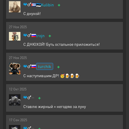
+
🇪🇪
Kulibin
С днухой!
27
Ноя
2025
+
trojn
С ДНЮХОЙ! Буть остальное приложиться!
27
Ноя
2025
+
turchik
С наступившим ДР! 🥳🍺🍺🍺
12
Окт
2025
+
Ставлю жирный + негодяю за луну
17
Сен
2025
+