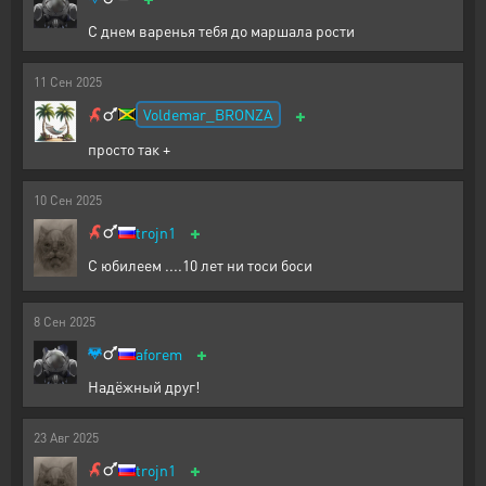
С днем варенья тебя до маршала рости
11
Сен
2025
+
Voldemar_BRONZA
просто так +
10
Сен
2025
+
trojn1
С юбилеем ....10 лет ни тоси боси
8
Сен
2025
+
aforem
Надёжный друг!
23
Авг
2025
+
trojn1