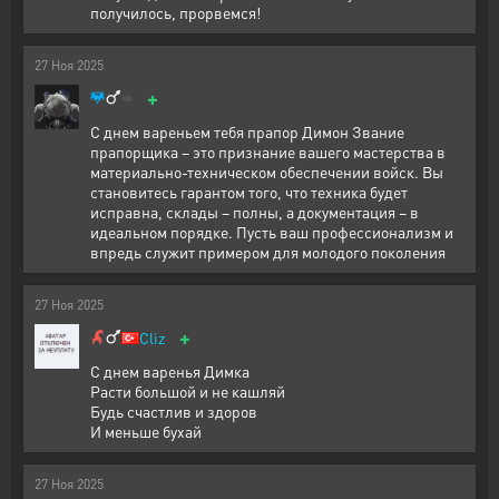
получилось, прорвемся!
27
Ноя
2025
+
С днем вареньем тебя прапор Димон Звание
прапорщика – это признание вашего мастерства в
материально-техническом обеспечении войск. Вы
становитесь гарантом того, что техника будет
исправна, склады – полны, а документация – в
идеальном порядке. Пусть ваш профессионализм и
впредь служит примером для молодого поколения
27
Ноя
2025
+
Cliz
С днем варенья Димка
Расти большой и не кашляй
Будь счастлив и здоров
И меньше бухай
27
Ноя
2025