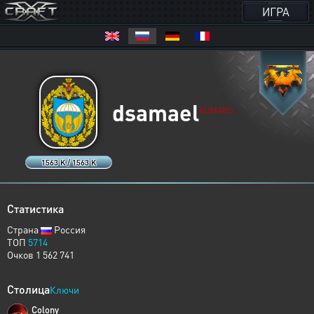
ИГРА
dsamael
HUMANS
1563 K / 1563 K
Статистика
Страна
Россия
ТОП
5714
Очков 1 562 741
Столица
Ключи
Colony