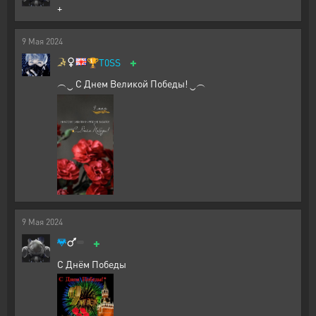
+
9
Мая
2024
+
🏆
T0SS
︵‿ С Днем Великой Победы! ‿︵
9
Мая
2024
+
С Днём Победы