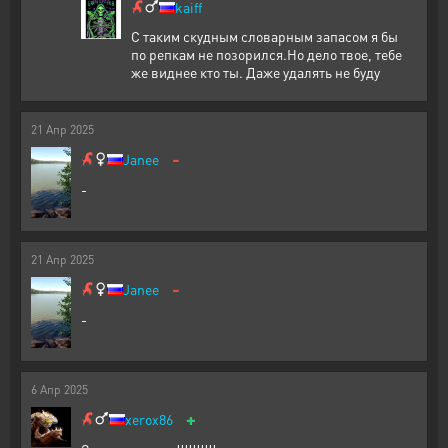
kaiff
С таким скудным словарным запасом я бы
по репкам не позорился.Но дело твое, тебе
же виднее кто ты. Даже удалять не буду
21
Апр
2025
-
Janee
-
21
Апр
2025
-
Janee
-
6
Апр
2025
+
xerox86