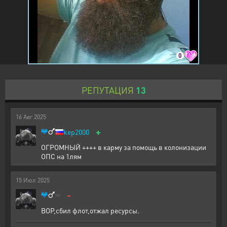
0
РЕПУТАЦИЯ
13
16
Авг
2025
+
kep2000
ОГРОМНЫЙ ++++ в карму за помощь в колонизации
ОПС на 1лям
15
Июл
2025
-
ВОР,сбил флот,отжал ресурсы.