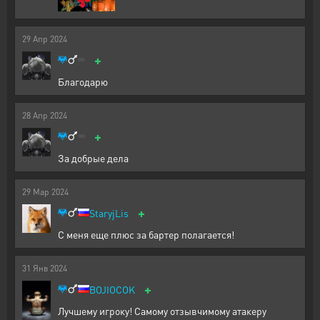
29
Апр
2024
+
Благодарю
28
Апр
2024
+
За добрые дела
29
Мар
2024
+
StaryjLis
С меня еще плюс за бартер полагается!
31
Янв
2024
+
BOJIOCOK
Лучшему игроку! Самому отзывчимому атакеру