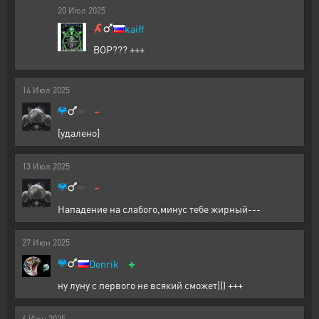
20
Июл
2025
kaiff
ВОР??? +++
14
Июл
2025
-
[удалено]
13
Июл
2025
-
Нападение на слабого,минус тебе жирный---
27
Июн
2025
+
Denrik
ну луну с первого не всякий сможет))) +++
6
Июн
2025