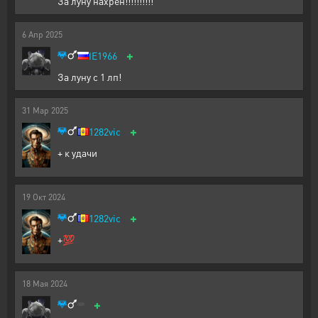
За луну нахрен!!!!!!!!!!
6
Апр
2025
+
IE1966
За луну с 1 лп!
31
Мар
2025
+
1282vic
+ к удачи
19
Окт
2024
+
1282vic
+💯
18
Мая
2024
+