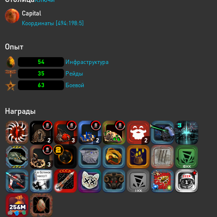
Capital
Координаты [494:198:5]
Опыт
54
Инфраструктура
35
Рейды
63
Боевой
Награды
2
3
2
2
3