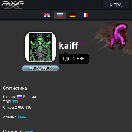
ИГРА
kaiff
XERJ
РДСГ \ТЕНЬ
2880 K / 2880 K
Статистика
Страна
Россия
ТОП
3531
Очков 2 880 118
Альянс
Тень
Столица
Ключи