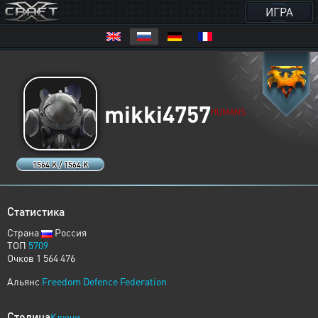
ИГРА
mikki4757
HUMANS
1564 K / 1564 K
Статистика
Страна
Россия
ТОП
5709
Очков 1 564 476
Альянс
Freedom Defence Federation
Столица
Ключи