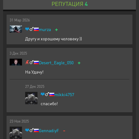
РЕПУТАЦИЯ
4
31
Мар
2026
+
murza
Другу и хорошему человеку ))
3
Дек
2025
+
Desert_Eagle_050
На Удачу!
27
Дек
2025
mikki4757
спасибо!
23
Ноя
2025
-
GennadiyF