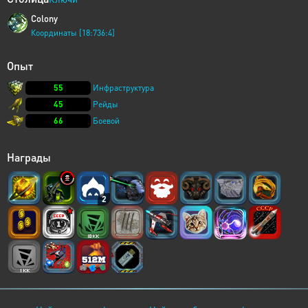
Colony
Координаты [18:736:4]
Опыт
55
Инфраструктура
45
Рейды
66
Боевой
Награды
2