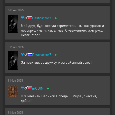
5
Июн
2025
+
Destructor7
Мой друг, будь всегда стремительным, как ураган и
несокрушимым, как алмаз! С уважением, жму руку,
Destructor7
1
Июн
2025
+
Destructor7
За позитив, за дружбу, и за районный союз!
9
Мая
2025
+
inODIN
С 80-летием Великой Победы!!! Мира , счастья,
добра!!!
9
Мая
2025