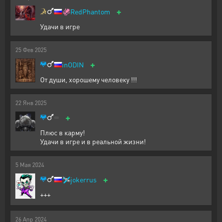
+
🦑
RedPhantom
Удачи в игре
25
Фев
2025
+
inODIN
От души, хорошему человеку !!!
22
Янв
2025
+
Плюс в карму!
Удачи в игре и в реальной жизни!
5
Мая
2024
+
🛩️
jokerrus
+++
26
Апр
2024