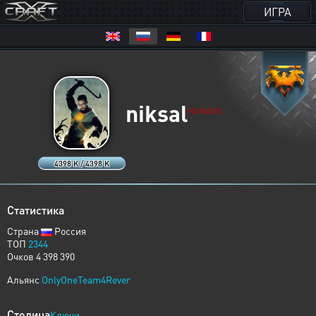
ИГРА
niksal
HUMANS
4398 K / 4398 K
Статистика
Страна
Россия
ТОП
2344
Очков 4 398 390
Альянс
OnlyOneTeam4Rever
Столица
Ключи