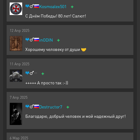
+
Kosmoalex501
С Днём Победы! 80 лет! Салют!
12
Апр
2025
+
inODIN
Хорошему человеку от души 🤝
11
Апр
2025
+
+++++ А просто так :-))
7
Апр
2025
+
Destructor7
Благодарю, добрый человек и мой надежный друг!
6
Мар
2025