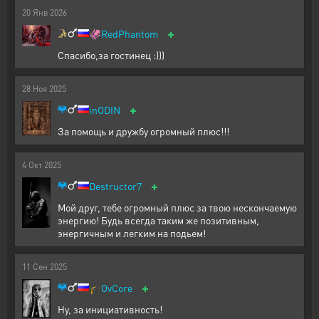
20
Янв
2026
+
🦑
RedPhantom
Спасибо,за гостинец :)))
28
Ноя
2025
+
inODIN
За помощь и дружбу огромный плюс!!!
4
Окт
2025
+
Destructor7
Мой друг, тебе огромный плюс за твою нескончаемую
энергию! Будь всегда таким же позитивным,
энергичным и легким на подьем!
11
Сен
2025
+
🎓
OvCore
Ну, за инициативность!