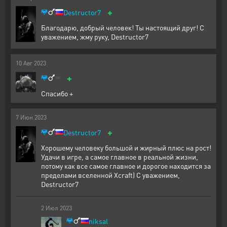
+
Destructor7
Благодарю, добрый человек! Ты настоящий друг! С
уважением, жму руку, Destructor7
10
Авг
2023
+
Спасибо +
7
Июн
2023
+
Destructor7
Хорошему человеку большой и жирный плюс на рост!
Удачи в игре, а самое главное в реальной жизни,
потому как все самое главное и дорогое находится за
пределами вселенной Xcraft) С уважением,
Destructor7
2
Июл
2023
niksal