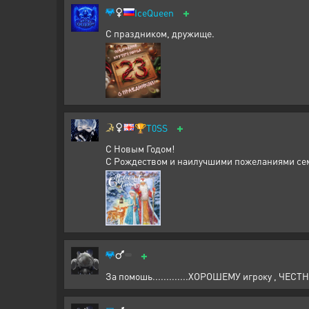
+
IceQueen
С праздником, дружище.
+
🏆
T0SS
С Новым Годом!
С Рождеством и наилучшими пожеланиями сем
+
За помошь.............ХОРОШЕМУ игроку , ЧЕСТНОМ