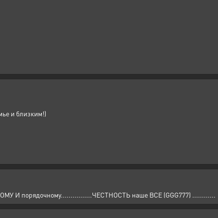
ье и близким!)
У И порядочному................ЧЕСТНОСТЬ наше ВСЕ (GGG777) ............