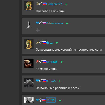
+
Gedeon777
Спасибо за помощь
+
Adminwww
➕
+
drez
За координацию усилий по построению сети
+
xerox86
за матпомощь
+
IE1966
За помощь в распиле и ресах
+
KRM