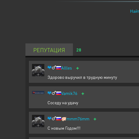
Найт
РЕПУТАЦИЯ
28
+
Allles
Здорово выручил в трудную минуту
+
Vamik76
Соседу на удачу
+
🐖
mmm76mm
С новым Годом!!!