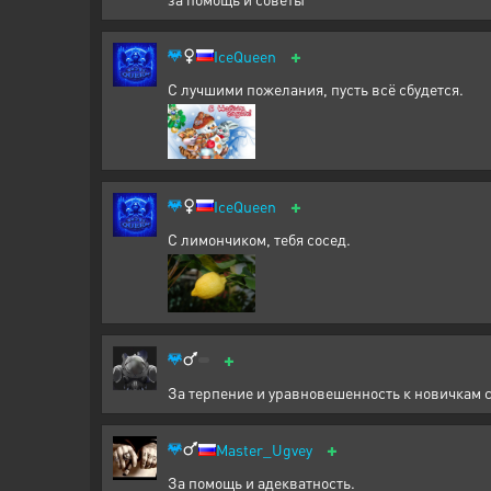
+
IceQueen
С лучшими пожелания, пусть всё сбудется.
+
IceQueen
С лимончиком, тебя сосед.
+
За терпение и уравновешенность к новичкам с
+
Master_Ugvey
За помощь и адекватность.