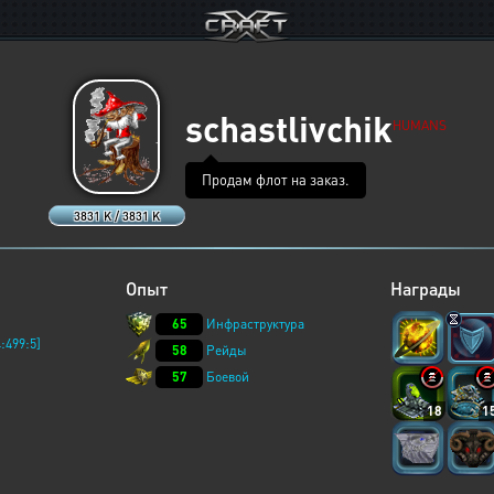
schastlivchik
HUMANS
Продам флот на заказ.
3831 K / 3831 K
Опыт
Награды
65
Инфраструктура
:499:5]
58
Рейды
57
Боевой
18
1