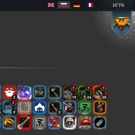
ИГРА
2
10
24
20
5
9
3