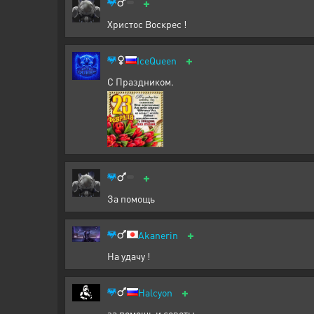
+
Христос Воскрес !
+
IceQueen
С Праздником.
+
За помощь
+
Akanerin
На удачу !
+
Halcyon
за помощь и советы