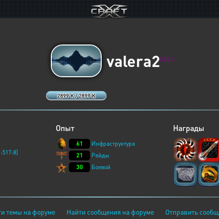
valera2
XERJ
2899 K / 2899 K
Опыт
Награды
61
Инфраструктура
:517:8]
21
Рейды
30
Боевой
и темы на форуме
Найти сообщения на форуме
Отправить сообщ