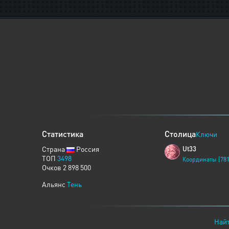
Статистика
Столица
Ключи
Страна
Россия
Ut33
ТОП
3498
Координаты [781
Очков 2 898 500
Альянс
Тень
Найт