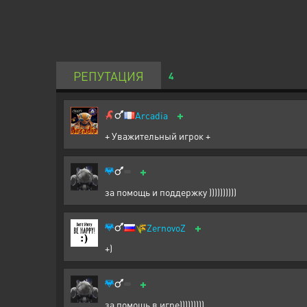
РЕПУТАЦИЯ
4
+
Arcadia
+ Уважительный игрок +
+
за помощь и поддержку ))))))))))
+
🌾
ZernovoZ
+)
+
за помощь в игре)))))))))