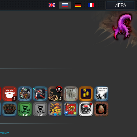
ИГРА
2
4
ение