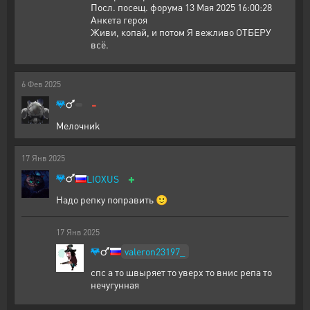
Посл. посещ. форума 13 Мая 2025 16:00:28
Анкета героя
Живи, копай, и потом Я вежливо ОТБЕРУ
всë.
6
Фев
2025
-
Meлoчниk
17
Янв
2025
+
LIOXUS
Надо репку поправить 🙂
17
Янв
2025
valeron23197_
спс а то швыряет то уверх то внис репа то
нечугунная