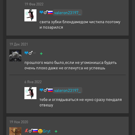
19
Фев
2022
valeron23197_
света зубки блендамедом чистила поэтому
и позарился
19
Дек
2021
+
прошлого мало было,если не угомонишса будеть
очень плохо даже не огленутса не успеешь
6
Янв
2022
valeron23197_
тебе и оглядываться не нуно сразу пендаля
отвешу
19
Ноя
2020
+
😃
Gryt