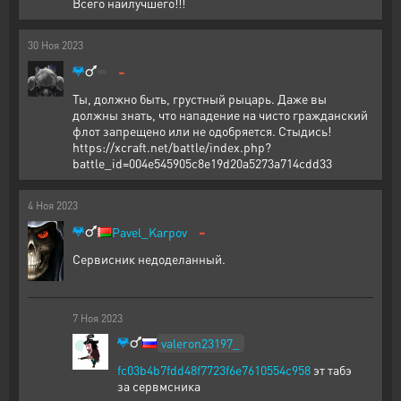
Всего наилучшего!!!
30
Ноя
2023
-
Ты, должно быть, грустный рыцарь. Даже вы
должны знать, что нападение на чисто гражданский
флот запрещено или не одобряется. Стыдись!
https://xcraft.net/battle/index.php?
battle_id=004e545905c8e19d20a5273a714cdd33
4
Ноя
2023
-
Pavel_Karpov
Сервисник недоделанный.
7
Ноя
2023
valeron23197_
fc03b4b7fdd48f7723f6e7610554c958
эт табэ
за сервмсника