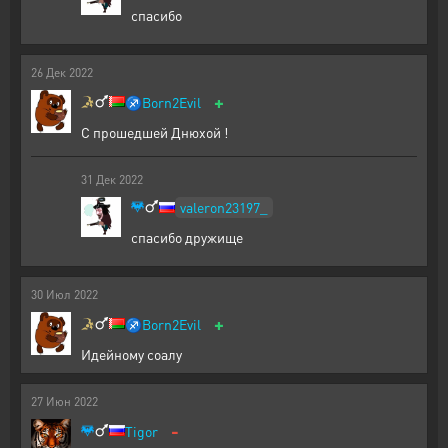
спасибо
26
Дек
2022
+
♐
Born2Evil
С прошедшей Днюхой !
31
Дек
2022
valeron23197_
спасибо дружище
30
Июл
2022
+
♐
Born2Evil
Идейному соалу
27
Июн
2022
-
Tigor