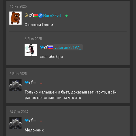
4
Янв
2025
+
♐
Born2Evil
С новым Годом!
6
Янв
2025
valeron23197_
спасибо бро
2
Янв
2025
-
Только малышей и бьёт, доказывает что-то, всё-
равно не влияет ни на что это
24
Дек
2024
-
Мелочник