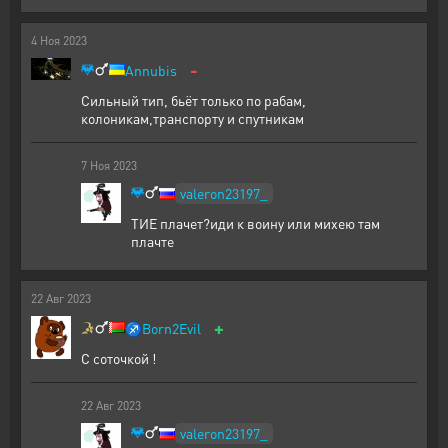
4
Ноя
2023
-
Annubis
Сильный тип, бьёт только по рабам,
колоникам,транспорту и спутникам
7
Ноя
2023
valeron23197_
ТИЕ плачет?иди к воину или михею там
плачте
22
Авг
2023
+
♐
Born2Evil
С соточкой !
22
Авг
2023
valeron23197_