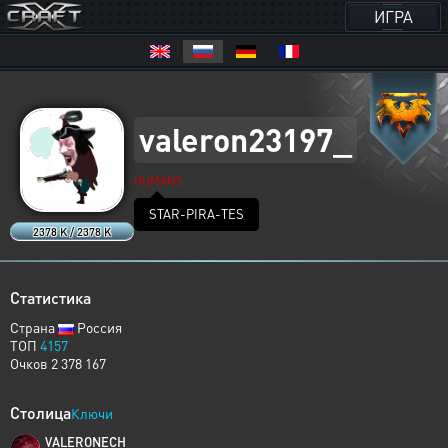
ИГРА
valeron23197_
HUMANS
STAR-PIRA-TES
2378 K / 2378 K
Статистика
Страна
Россия
ТОП
4157
Очков 2 378 167
Столица
Ключи
VALERONECH