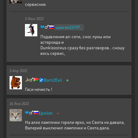
сервисник
3
Июл
2022
valeron23197_
Подавления ал-сети, снос луны или
астероида и
Dunkleosteus сразу без разговоров.. сношу
весь сервис,
3
Апр
2022
+
♐
Born2Evil
Гаси нечисть !
26
Янв
2022
-
Epsilon
На алке лампочки горели ярко, но Света не давала,
Валерий выключил лампочки и Света дала.