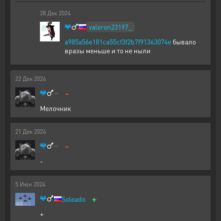
28
Дек
2024
valeron23197_
a985a56e181ca55cf3f2b7f91363074e
бывало
вразы меньше и то не ныли
22
Дек
2024
-
Мелочник
21
Дек
2024
-
-
5
Июн
2024
+
Soleado
+