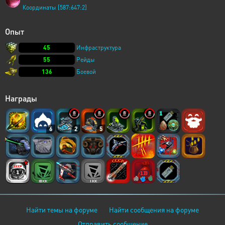
Координаты [587:647:2]
Опыт
45
Инфраструктура
55
Рейды
136
Боевой
Награды
6
2
5
Найти темы на форуме
Найти сообщения на форуме
Отправить сообщение