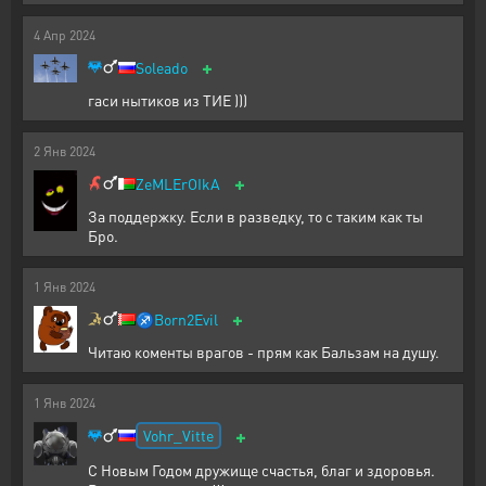
4
Апр
2024
+
Soleado
гаси нытиков из ТИЕ )))
2
Янв
2024
+
ZeMLErOIkA
За поддержку. Если в разведку, то с таким как ты
Бро.
1
Янв
2024
+
♐
Born2Evil
Читаю коменты врагов - прям как Бальзам на душу.
1
Янв
2024
+
Vohr_Vitte
С Новым Годом дружище счастья, благ и здоровья.