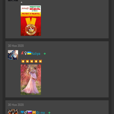
+
30
Ноя
2020
+
Yuliya
💥💥💥💥💥
30
Ноя
2020
+
🙀
Gi-no