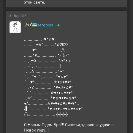
этом свете.
31
Дек
2021
+
sergtoss
.
...............¨♥*✫♥,
.........,•✯´.........*✫2022
.......♥*................ __/\__
.......*♥............… ..*-:¦:-*
...¸.•✫.............……/.•*•.\
...~`,`~.................. |
¸....✫................... *•*
´¸...*♥..´¸...........*♥♫♥*
´¸¸♥*................✯•♫•♥•*
´¸.•✫ .............. *♥•♫•♫♥*
~`,`~............. ✯♥•♦♫♥•♥*.
`.✫`.............. *♥☺♥•♥•☺♥*.
●/................✯♥•♥♠♫♥#♥•♥*..
/▌................*♥♫•♥♫•♥♫♥•♫♥*
/ \....................... ╬╬╬╬
С Новым Годом Бро!!! Счастья,здоровья,удачи в
Новом году!!!