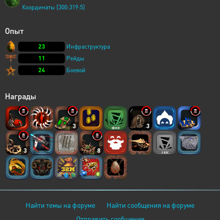
Координаты [300:319:5]
Опыт
23
Инфраструктура
11
Рейды
24
Боевой
Награды
3
3
3
8
Найти темы на форуме
Найти сообщения на форуме
Отправить сообщение