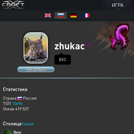
ИГРА
zhukac
XERJ
ВКС
420 K / 420 K
Статистика
Страна
Россия
ТОП
10696
Очков 419 537
Столица
Ключи
New