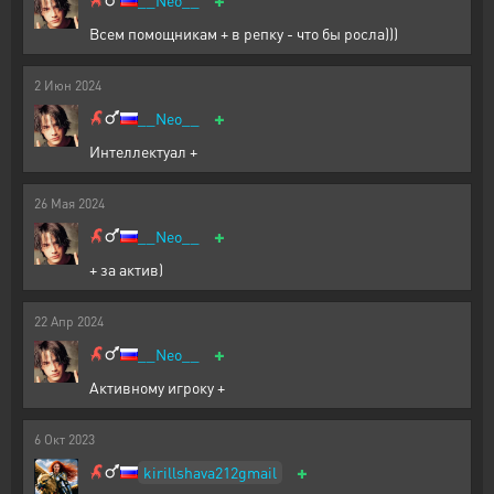
__Neo__
Всем помощникам + в репку - что бы росла)))
2
Июн
2024
+
__Neo__
Интеллектуал +
26
Мая
2024
+
__Neo__
+ за актив)
22
Апр
2024
+
__Neo__
Активному игроку +
6
Окт
2023
+
kirillshava212gmail