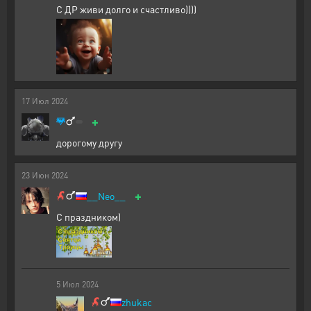
С ДР живи долго и счастливо))))
17
Июл
2024
+
дорогому другу
23
Июн
2024
+
__Neo__
С праздником)
5
Июл
2024
zhukac