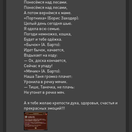
Понесёмся над лесами.
Понесёмся над лесами,
А потом вернёмся к маме.
«Портниха» (Борис Заходер):
Целый день сегодня шью.
Я одела всю семью.
Погоди немножко, кошка,
Будет и тебе одёжка.
«Бычок» (А. Барто):
Идет бычок, качается,
Вздыхает на ходу:
— Ох, доска кончается,
Сейчас я упаду!
«Мячик» (А. Барто):
Наша Таня громко плачет:
Уронила в речку мячик.
— Тише, Танечка, не плачь:
Не утонет в речке мяч.
А я тебе желаю крепости духа, здоровья, счастья и
прекрасных эмоций!!!