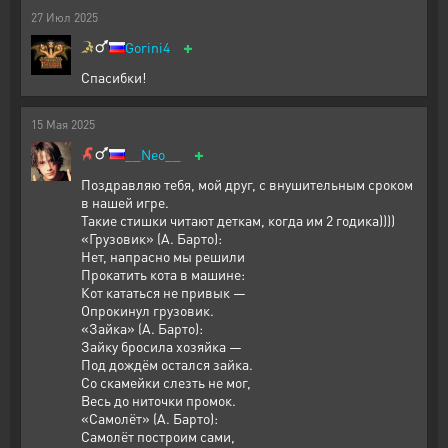
27
Июл
2025
+
Gorini4
Спасибки!
15
Мая
2025
+
__Neo__
Поздравляю тебя, мой друг, с внушительным сроком
в нашей игре.
Такие стишки читают деткам, когда им 2 годика))))
«Грузовик» (А. Барто):
Нет, напрасно мы решили
Прокатить кота в машине:
Кот кататься не привык —
Опрокинул грузовик.
«Зайка» (А. Барто):
Зайку бросила хозяйка —
Под дождём остался зайка.
Со скамейки слезть не мог,
Весь до ниточки промок.
«Самолёт» (А. Барто):
Самолёт построим сами,