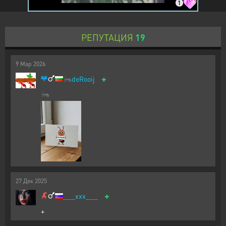
1
РЕПУТАЦИЯ
19
9
Мар
2026
+
🐜
deRooij
🐜
27
Дек
2025
+
___xxx___
+