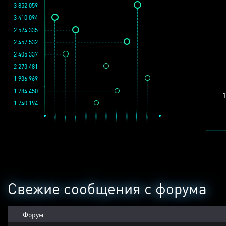
3 852 059
3 410 094
2 524 335
2 457 532
2 405 337
2 273 481
1 936 969
1 784 450
1
1 740 194
Свежие сообщения с форума
Форум