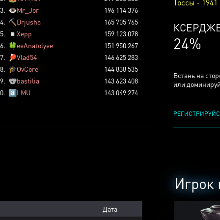
Тоссы - 1941
3.
👁️
Mr_Jor
196 114 376
4.
⛏️
Drjusha
165 705 765
ТОССОВ
5.
◽
Xepp
159 123 078
5%
6.
🍀
eeAnatolyee
151 950 267
7.
🏓
Vlad54
146 625 283
8.
🎓
OvCore
144 838 535
Встань на сто
9.
🐨
bastilia
143 623 408
или доминируй
0.
8️⃣
LMU
143 049 274
РЕГИСТРИРУЙС
Игрок 
Дата