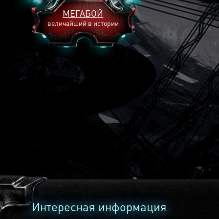
МЕГАБОЙ
величайший в истории
2893
2269
2240
Интересная информация