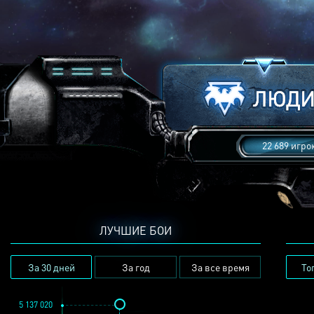
22 689 игро
ЛУЧШИЕ БОИ
За 30 дней
За год
За все время
То
5 137 020