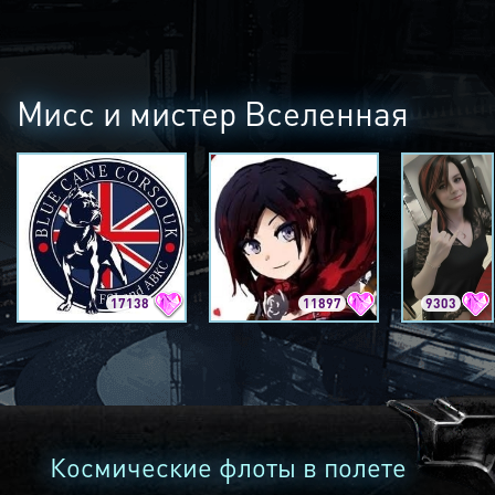
Мисс и мистер Вселенная
17138
11897
9303
Космические флоты в полете