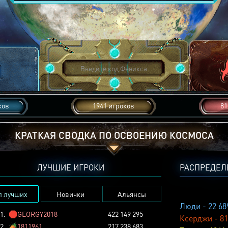
ков
1941 игроков
81
КРАТКАЯ СВОДКА ПО ОСВОЕНИЮ КОСМОСА
ЛУЧШИЕ ИГРОКИ
РАСПРЕДЕЛ
п лучших
Новички
Альянсы
Люди - 22 68
1.
🛑
GEORGY2018
422 149 295
Ксерджи - 81
2.
🏕️
1811961
217 238 683