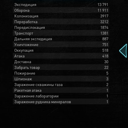
Экспедиция
13 791
Оборона
11 911
Колонизация
3917
Переработка
3212
Передислокация
1874
Транспорт
1381
Дальняя экспедиция
887
Уничтожение
751
Оккупация
518
Атака
418
Доставка
30
Забрать товар
22
Пожирание
5
Шпионаж
3
Заражение скважины газа
2
Ракетная атака
1
Заражение лаборатории
1
Заражение рудника минералов
1