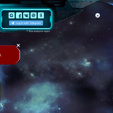
↑
Или войдите через
.