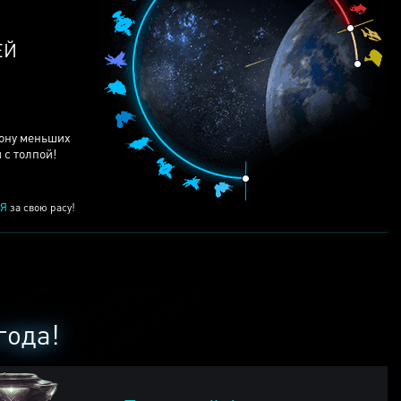
рону меньших
 с толпой!
Я
за свою расу!
года!