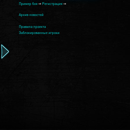
Пример боя
⇒
Регистрация
⇒
Архив новостей
Правила проекта
Заблокированные игроки