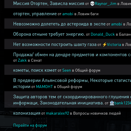
Миссия Отортен, Зависла миссия
от
💀
Raynor_Jim
в
Ловим
отортен, управление
от
amobi
в
Ловим баги
Невозможно долететь до астероида в экспе
от
amobi
в
Ло
Оборона отныне требует энергию.
от
Donald_Duck
в
Балан
Нет возможности построить шахту газа
от
⚡
Victoria
в
Ло
Продажа/ обмен на дендре предметов и компонентов 
от
Zakk
в
Сенат
кометы, поиск комет
от
Seen
в
Общий форум
В предверии Альянсовой реформы, Некоторые статист
истории
от
MAMOHT
в
Общий форум
Защита авторов тем от скоординированного глушения 
информаци, Законодательная инициатива.
от
🏦
bank123
колонизация
от
makaralex92
в
Вопросы новичков людей
Перейти на форум