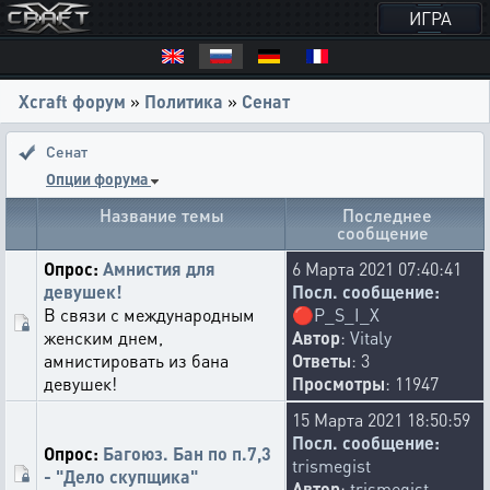
ИГРА
Xcraft форум
»
Политика
»
Сенат
Сенат
Опции форума
Название темы
Последнее
сообщение
Опрос:
Амнистия для
6 Марта 2021 07:40:41
девушек!
Посл. сообщение:
В связи с международным
🔴
P_S_I_X
женским днем,
Автор
:
Vitaly
амнистировать из бана
Ответы
: 3
девушек!
Просмотры
: 11947
15 Марта 2021 18:50:59
Посл. сообщение:
Опрос:
Багоюз. Бан по п.7,3
trismegist
- "Дело скупщика"
Автор
:
trismegist