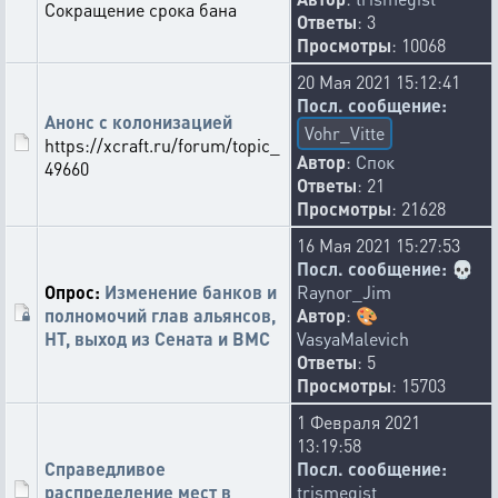
Сокращение срока бана
Ответы
: 3
Просмотры
: 10068
20 Мая 2021 15:12:41
Посл. сообщение:
Анонс с колонизацией
Vohr_Vitte
https://xcraft.ru/forum/topic_
Автор
:
Спок
49660
Ответы
: 21
Просмотры
: 21628
16 Мая 2021 15:27:53
Посл. сообщение:
💀
Опрос:
Изменение банков и
Raynor_Jim
полномочий глав альянсов,
Автор
:
🎨
НТ, выход из Сената и ВМС
VasyaMalevich
Ответы
: 5
Просмотры
: 15703
1 Февраля 2021
13:19:58
Справедливое
Посл. сообщение:
распределение мест в
trismegist