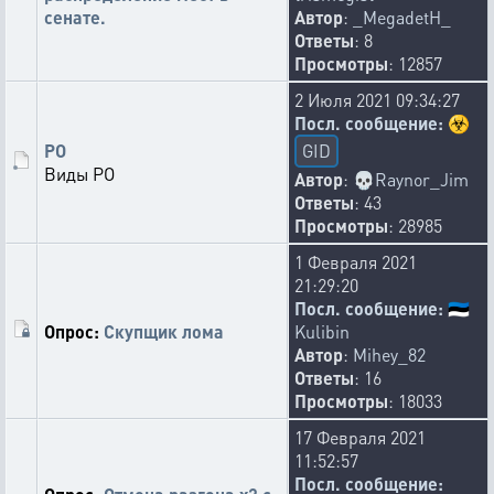
сенате.
Автор
:
_MegadetH_
Ответы
: 8
Просмотры
: 12857
2 Июля 2021 09:34:27
Посл. сообщение:
☣️
РО
GID
Виды РО
Автор
:
💀
Raynor_Jim
Ответы
: 43
Просмотры
: 28985
1 Февраля 2021
21:29:20
Посл. сообщение:
🇪🇪
Опрос:
Скупщик лома
Kulibin
Автор
:
Mihey_82
Ответы
: 16
Просмотры
: 18033
17 Февраля 2021
11:52:57
Посл. сообщение: