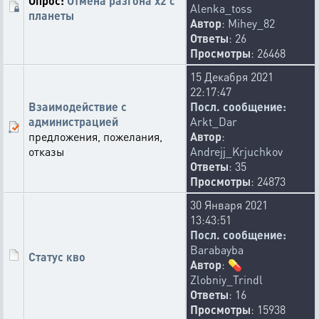
Опрос:
Отмена разгона x2 с
Alenka_toss
планеты
Автор
:
Mihey_82
Ответы
: 26
Просмотры
: 26468
15 Декабря 2021
22:17:47
Взаимодействие с
Посл. сообщение:
администрацией
Arkt_Dar
предложения, пожелания,
Автор
:
отказы
Andrejj_Krjuchkov
Ответы
: 35
Просмотры
: 24873
30 Января 2021
13:43:51
Посл. сообщение:
Barabayba
Статус кво
Автор
:
💊
Zlobniy_Trindl
Ответы
: 16
Просмотры
: 15938