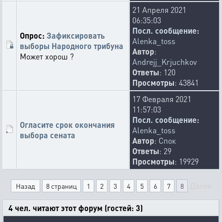
21 Апреля 2021
06:35:03
Посл. сообщение:
Опрос:
Зафиксировать
Alenka_toss
выборы Народного трибуна
Автор
:
Может хорош ?
Andrejj_Krjuchkov
Ответы
: 120
Просмотры
: 43841
17 Февраля 2021
11:57:03
Посл. сообщение:
Огласите срок окончания
Alenka_toss
выбора сената
Автор
:
Спок
Ответы
: 29
Просмотры
: 19929
Далее
Назад
8 страниц
1
2
3
4
5
6
7
8
4 чел. читают этот форум (гостей: 3)