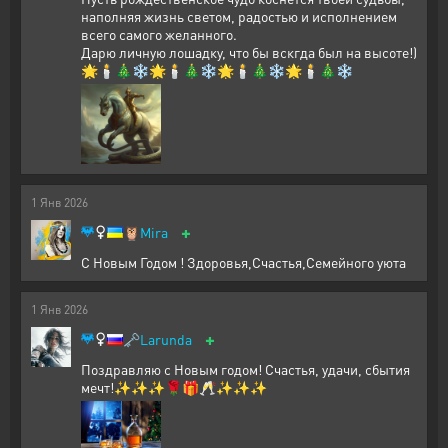
наполняя жизнь светом, радостью и исполнением
всего самого желанного.
Дарю личную лошадку, что бы вскгда был на высоте!)
🌟🕯️🎄❄️🌟🕯️🎄❄️🌟🕯️🎄❄️🌟🕯️🎄❄️
1
Янв
2026
+
🦉
Mira
С Новым Годом ! Здоровья,Счастья,Семейного уюта
1
Янв
2026
+
🗝️
Larunda
Поздравляю с Новым годом! Счастья, удачи, сбытия
мечт!✨✨✨🌹🎁🥂✨✨✨