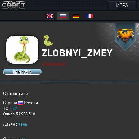
ИГРА
🐍
ZLOBNYI_ZMEY
GOVERNMENT
52 M / 52 M
Статистика
Страна
Россия
ТОП
72
Очков 51 903 518
Альянс
Тень