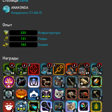
Столица
Ключи
ANAKONDA
Координаты [17:404:9]
Опыт
232
Инфраструктура
131
Рейды
103
Боевой
Награды
98
87
105
71
89
74
5
5
4
6
2
2
2
2
2
4
4