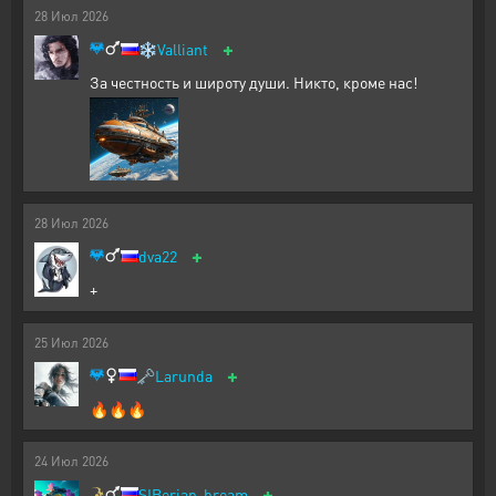
28
Июл
2026
+
❄️
Valliant
За честность и широту души. Никто, кроме нас!
28
Июл
2026
+
dva22
+
25
Июл
2026
+
🗝️
Larunda
🔥🔥🔥
24
Июл
2026
+
SIBerian-bream