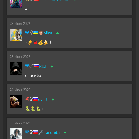
+
23
Июл
2026
+
🦉
Mira
+☀️🐞💰🍌))
28
Июн
2026
+
ROJ
спасибо
24
Июн
2026
+
svett
🐍🐍🐍+
15
Июн
2026
+
🗝️
Larunda