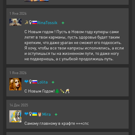
1
Янв
2026
+
RinaTossik
С Новым годом ! Пусть в Новом году купюры сами
летят в твои карманы, пусть здоровье будет таким
крепким, что даже ураган не сможет его подкосить.
Я хочу, чтобы все твои капризы исполнялись, а если
и оступишься ты на жизненном пути, то даже ногу
не подвернешь, а с улыбкой продолжишь путь.
1
Янв
2026
+
Lolita
С Новым Годом!🌲🍾🥂
14
Дек
2025
+
🦉
Mira
Самому главному в крафте +++спс