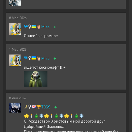
8
Мар
2026
+
🦉
Mira
Спасибо огромное
1
Мар
2026
+
🦉
Mira
ищё тот космонафт !!!+
8
Янв
2026
+
🏆
T0SS
🌟🕯️🎄❄️🌟🕯️🎄❄️🌟🕯️🎄❄️
С Рождеством Христовым мой дорогой друг
Добрейший Змеюшка!
Пусть рождественское чудо коснется твоей судьбы,