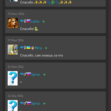
Спасибо ✨✨✨🐾🐉🐾✨✨✨
15
Июн
2026
+
Lolita
Спасибо!🐍
27
Мая
2026
+
🦉
Mira
Спасибо ,сам знаешь за что
24
Мая
2026
+
Spros
+
24
Апр
2026
+
Spros
+