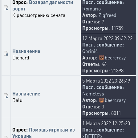
Опрос:
Возврат дальности
Посл. сообщение:
ворот
Romario
К рассмотрению сената
Автор
:
Zigfreed
Ответы
: 7
Просмотры
: 11759
12 Марта 2022 09:32:22
Посл. сообщение:
Назначение
Gorini4
Diehard
Автор
:
🐻
beercrazy
Ответы
: 46
Просмотры
: 21398
5 Марта 2022 23:26:49
Посл. сообщение:
Назначение
Nameless
Balu
Автор
:
🐻
beercrazy
Ответы
: 3
Просмотры
: 8011
1 Марта 2022 12:25:23
Опрос:
Помощь игрокам из
Посл. сообщение:
Украины
xBETEPx