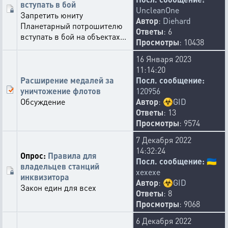
вступать в бой
UncleanOne
Запретить юниту
Автор
:
Diehard
Планетарный потрошителю
Ответы
: 6
вступать в бой на объектах...
Просмотры
: 10438
16 Января 2023
11:14:20
Расширение медалей за
Посл. сообщение:
уничтожение флотов
120956
Обсуждение
Автор
:
☣️
GID
Ответы
: 13
Просмотры
: 9574
7 Декабря 2022
14:32:24
Опрос:
Правила для
Посл. сообщение:
🇺🇦
владельцев станций
xexexe
инквизитора
Автор
:
☣️
GID
Закон един для всех
Ответы
: 8
Просмотры
: 9068
6 Декабря 2022