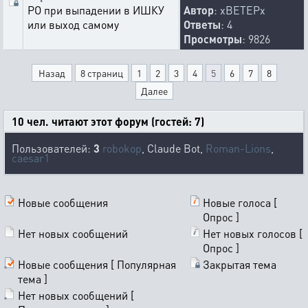
РО при выпадении в ИШКУ
Автор
:
xBETEPx
или выход самому
Ответы
: 4
Просмотры
: 9826
Назад
8 страниц
1
2
3
4
5
6
7
8
Далее
10 чел. читают этот форум (гостей: 7)
Пользователей:
3
robokop
, Claude Bot,
Roman-Lions
,
caesar1
Новые сообщения
Новые голоса [
Опрос ]
Нет новых сообщений
Нет новых голосов [
Опрос ]
Новые сообщения [ Популярная
Закрытая тема
тема ]
Нет новых сообщений [