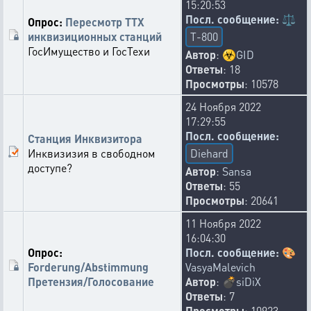
15:20:53
Посл. сообщение:
⚖️
Опрос:
Пересмотр ТТХ
инквизиционных станций
T-800
ГосИмущество и ГосТехи
Автор
:
☣️
GID
Ответы
: 18
Просмотры
: 10578
24 Ноября 2022
17:29:55
Посл. сообщение:
Станция Инквизитора
Инквизизия в свободном
Diehard
доступе?
Автор
:
Sansa
Ответы
: 55
Просмотры
: 20641
11 Ноября 2022
16:04:30
Опрос:
Посл. сообщение:
🎨
Forderung/Abstimmung
VasyaMalevich
Претензия/Голосование
Автор
:
💣
siDiX
Ответы
: 7
Просмотры
: 10923