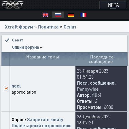
ИГРА
Xcraft форум
»
Политика
»
Сенат
Сенат
Опции форума
Название темы
Последнее
сообщение
23 Января 2023
01:54:23
Посл. сообщение:
noel
Pennywise
appreciation
Автор
:
filipi
Ответы
: 2
Просмотры
: 6080
26 Декабря 2022
Опрос:
Запретить юниту
16:07:21
Планетарный потрошителю
Посл. сообщение: