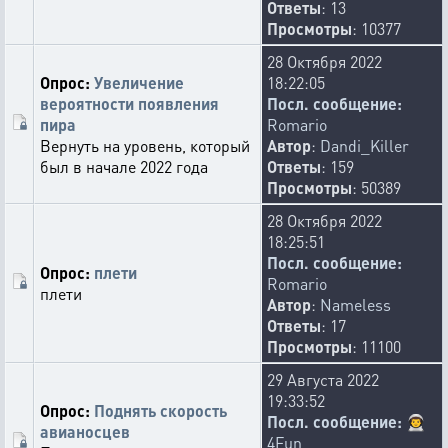
Ответы
: 13
Просмотры
: 10377
28 Октября 2022
Опрос:
Увеличение
18:22:05
вероятности появления
Посл. сообщение:
пира
Romario
Вернуть на уровень, который
Автор
:
Dandi_Killer
был в начале 2022 года
Ответы
: 159
Просмотры
: 50389
28 Октября 2022
18:25:51
Посл. сообщение:
Опрос:
плети
Romario
плети
Автор
:
Nameless
Ответы
: 17
Просмотры
: 11100
29 Августа 2022
19:33:52
Опрос:
Поднять скорость
Посл. сообщение:
👨‍🚀
авианосцев
4Fun