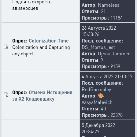
Поднять скорость
Автор
:
Nameless
авианосцев
Ответы
: 21
Просмотры
: 11184
26 Августа 2022
15:30:26
Опрос:
Colonization Time
Посл. сообщение:
Colonization and Capturing
DS_Mortus_est
any object
Автор
:
DjSoulJammer
Ответы
: 7
Просмотры
: 9159
4 Августа 2022 21:13:17
Посл. сообщение:
RedBarmaley
Опрос:
Отмена Истощения
Автор
:
🎨
за Х2 Кладовщику
VasyaMalevich
Ответы
: 40
Просмотры
: 22378
5 Декабря 2022
20:34:27