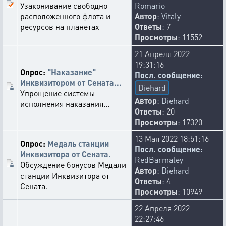
Узаконивание свободно
Romario
расположенного флота и
Автор
:
Vitaly
ресурсов на планетах
Ответы
: 7
Просмотры
: 11552
21 Апреля 2022
19:31:16
Опрос:
"Наказание"
Посл. сообщение:
Инквизитором от Сената...
Diehard
Упрощение системы
Автор
:
Diehard
исполнения наказания...
Ответы
: 20
Просмотры
: 17320
13 Мая 2022 18:51:16
Опрос:
Медаль станции
Посл. сообщение:
Инквизитора от Сената.
RedBarmaley
Обсуждение бонусов Медали
Автор
:
Diehard
станции Инквизитора от
Ответы
: 4
Сената.
Просмотры
: 10949
22 Апреля 2022
22:27:46