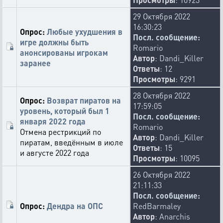
29 Октября 2022
16:30:23
Опрос:
Любые ухудшения в
Посл. сообщение:
игре должны быть
Romario
анонсированы игрокам
Автор
:
Dandi_Killer
заранее
Ответы
: 12
Просмотры
: 9291
28 Октября 2022
Опрос:
Возврат пиратов на
17:59:05
уровень, который был 1
Посл. сообщение:
января 2022 года
Romario
Отмена рестрикций по
Автор
:
Dandi_Killer
пиратам, введённым в июле
Ответы
: 15
и августе 2022 года
Просмотры
: 10095
26 Октября 2022
21:11:33
Посл. сообщение:
Опрос:
Дендра на ОПС
RedBarmaley
Автор
:
Anarchis