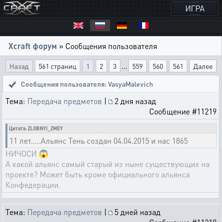
ИГРА
Xcraft форум
» Сообщения пользователя
...
Назад
561 страниц
1
2
3
559
560
561
Далее
Сообщения пользователя: VasyaMalevich
Тема:
Передача предметов
|
2 дня назад
Сообщение #11219
Цитата: ZLOBNYI_ZMEY
11 лет.....Альянс Тень создан 04.04.2015 и нас 1865
НИЧОСИ 😱
А какой альянс самый старый из ныне существующих на
проекте? Может быть кроме официального альянса
Конфедерации.
Тема:
Передача предметов
|
5 дней назад