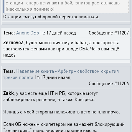
станции теперь вступают в бой, юнитов раставляешь
(насколько я понимаю)
Станции смогут обороной перестреливаться.
Тема:
Анонс СБ5
|
17 дней назад
Сообщение #11207
ZernovoZ
, будет много пиу-пиу и бабах, а пол-проекта
застрелятся фенами как при вводе СБ4. Чего вам ещё
надо?
Тема:
Наделение юнита «Арбитр» свойством скрытия
треков полёта
|
17 дней назад
Сообщение #11206
Zakk
, у вас есть ещё НТ и РБ, которые могут
заблокировать решение, а также Конгресс.
Я лишь с моей стороны налаживать вето не планирую.
Если ОБ ножным скипетером не взмахнёт блокирующий
"энчантрикс" шанс введения крайне высок.