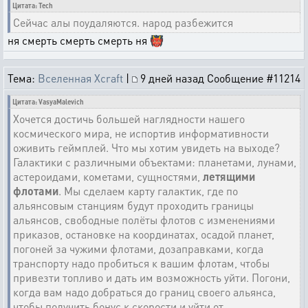
Цитата: Tech
Сейчас алы поудаляются. народ разбежится
ня смерть смерть смерть ня 👹
Тема:
Вселенная Xcraft
|
9 дней назад
Сообщение #11214
Цитата: VasyaMalevich
Хочется достичь большей наглядности нашего
космического мира, не испортив информативности
оживить геймплей. Что мы хотим увидеть на выходе?
Галактики с различными объектами: планетами, лунами,
астероидами, кометами, сущностями,
летящими
флотами
. Мы сделаем карту галактик, где по
альянсовым станциям будут проходить границы
альянсов, свободные полёты флотов с изменениями
приказов, остановке на координатах, осадой планет,
погоней за чужими флотами, дозаправками, когда
транспорту надо пробиться к вашим флотам, чтобы
привезти топливо и дать им возможность уйти. Погони,
когда вам надо добраться до границ своего альянса,
чтобы получить бонус к скорости и уйти от