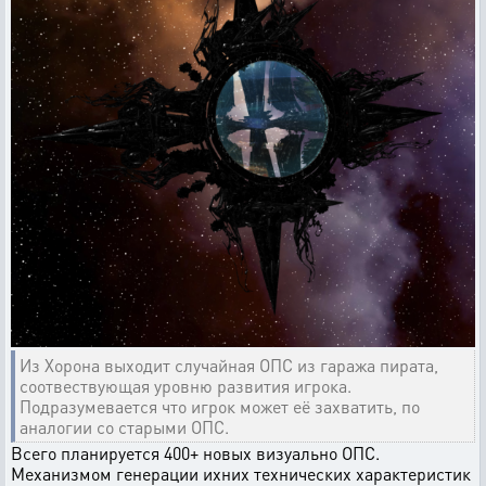
Из Хорона выходит случайная ОПС из гаража пирата,
соотвествующая уровню развития игрока.
Подразумевается что игрок может её захватить, по
аналогии со старыми ОПС.
Всего планируется 400+ новых визуально ОПС.
Механизмом генерации ихних технических характеристик