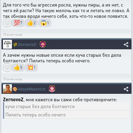
Для того что бы агрессия росла, нужны пиры, а их нет, с
чего ей расти? На такую мелочь как то и летать не ловко. А
так обнова вроде ничего себе, хоть что-то новое появится.
💯
👍
😱
7
2
1
29 дней назад
🌾
ZernovoZ
А зачем нужны новые опски если куча старых без дела
болтаются? Пилить теперь особо нечего.
👍
💥
5
1
29 дней назад
🎨
VasyaMalevich
ZernovoZ
, мне кажется вы сами себе противоречите:
куча старых без дела болтаются
Пилить теперь особо нечего