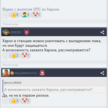
Видео с вылетом ОПС из Харона
👍
🤦‍♂️
🤡
5
2
1
29 дней назад
DREDD
Харон и станцию можно уничтожать с выпадением лома,
но они будут защищаться.
А возможность захвата Харона, рассматривается?
👍
🤡
2
1
29 дней назад
🎨
VasyaMalevich
Цитата: DREDD
А возможность захвата Харона, рассматривается?
Да, но не в первом релизе.
👍
🤡
3
1