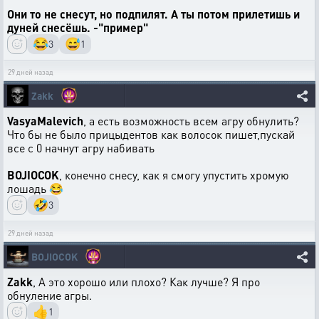
Они то не снесут, но подпилят. А ты потом прилетишь и
дуней снесёшь. -"пример"
😂
😅
3
1
29 дней назад
Zakk
VasyaMalevich
, а есть возможность всем агру обнулить?
Что бы не было прицыдентов как волосок пишет,пускай
все с 0 начнут агру набивать
BOJIOCOK
, конечно снесу, как я смогу упустить хромую
лошадь 😂
🤣
3
29 дней назад
BOJIOCOK
Zakk
, А это хорошо или плохо? Как лучше? Я про
обнуление агры.
👍
1