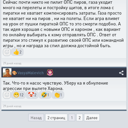
Сейчас почти никто не пилит ОПС пиров, газа уходит
много на перелеты и постройку щитов, в итоге лома с
пиратки не хватает компенсировать затраты. Газа просто
не хватает ни на пиров , ни на полеты. Если агра влияет
на урон от пушки пираткой ОПС то это смерти подобно. А
так идея хорошая с новыми ОПС и хароном , как вариант
по онлайну выбирать к кому отправлять ОПС . Ответ от
пиратки это стимул к развитию своей ОПС или командной
игры , но и награда за спил должна достойной быть.
👍
2
29 дней назад
🎨
VasyaMalevich
Так. Что-то я насос чувствую. Уберу ка я обнуление
агрессии при вылете Харона.
😁
🤡
🤣
👏
12
2
1
1
29 дней назад
Назад
2 страниц
1
2
Далее