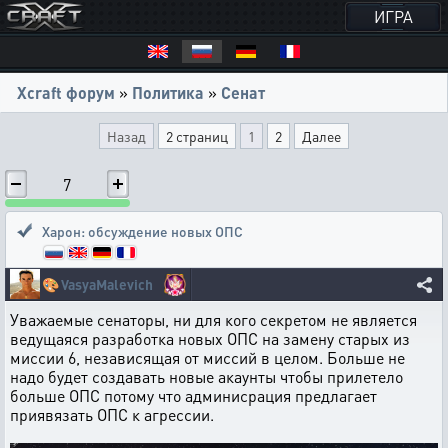
ИГРА
Xcraft форум
»
Политика
»
Сенат
Назад
2 страниц
1
2
Далее
7
Харон: обсуждение новых ОПС
🎨
VasyaMalevich
Уважаемые сенаторы, ни для кого секретом не является
ведущаяся разработка новых ОПС на замену старых из
миссии 6, независящая от миссий в целом. Больше не
надо будет создавать новые акаунты чтобы прилетело
больше ОПС потому что админисрация предлагает
приявязать ОПС к агрессии.