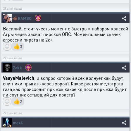
29 дней назад
🐗
RAMBO
Василий, стоит учесть момент с быстрым набором конской
Агры через захват пирской ОПС. Моментальный скачек
агрессии пирата на 2к+.
👍
3
29 дней назад
Zakk
VasyaMalevich
, и вопрос который всех волнует,как будут
спутники прыгать через хорон? Какое растояние,затрата
газа,как происходит прыжок,какое кд,после прыжка будит
ли спутник остывший для полета?
👍
2
29 дней назад
max4