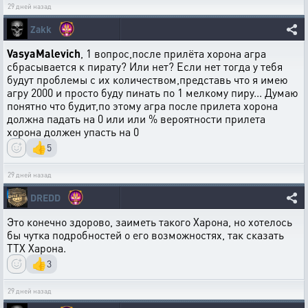
29 дней назад
Zakk
VasyaMalevich
, 1 вопрос,после прилёта хорона агра
сбрасывается к пирату? Или нет? Если нет тогда у тебя
будут проблемы с их количеством,представь что я имею
агру 2000 и просто буду пинать по 1 мелкому пиру... Думаю
понятно что будит,по этому агра после прилета хорона
должна падать на 0 или или % вероятности прилета
хорона должен упасть на 0
👍
5
29 дней назад
DREDD
Это конечно здорово, заиметь такого Харона, но хотелось
бы чутка подробностей о его возможностях, так сказать
ТТХ Харона.
👍
3
29 дней назад