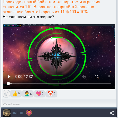
Проиходит новый бой с тем же пиратом и агрессия
становится 110. Вероятность прилёта Харона по
окончанию боя это (корень из 110)/100 = 10%.
Не слишком ли это жирно?
👍
🤦‍♂️
💖
🤡
9
4
2
2
29 дней назад
DREDD