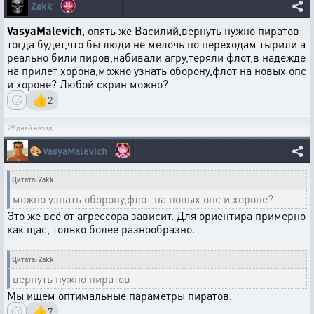
Zakk
VasyaMalevich
, опять же Василий,вернуть нужно пиратов
тогда будет,что бы люди не мелочь по переходам тырили а
реально били пиров,набивали агру,теряли флот,в надежде
на прилет хорона,можно узнать оборону,флот на новых опс
и хороне? Любой скрин можно?
👍
2
29 дней назад
🎨
VasyaMalevich
Цитата: Zakk
можно узнать оборону,флот на новых опс и хороне?
Это же всё от агрессора зависит. Для ориентира примерно
как щас, только более разнообразно.
Цитата: Zakk
вернуть нужно пиратов
Мы ищем оптимальные параметры пиратов.
👍
7