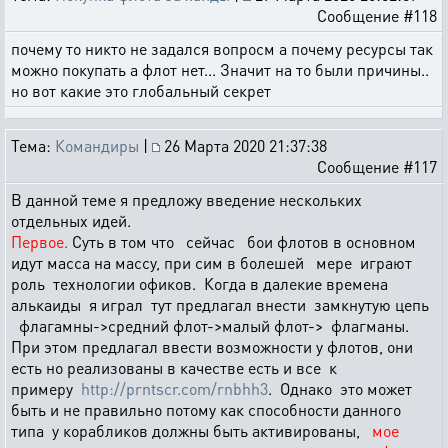
Сообщение #118
почему то никто не задался вопросм а почему ресурсы так
можно покупать а флот нет... Значит на то были причины..
но вот какие это глобальный секрет
Тема:
Командиры
|
26 Марта 2020 21:37:38
Сообщение #117
В данной теме я предложу введение нескольких
отдельных идей.
Первое.
Суть в том что сейчас бои флотов в основном
идут масса на массу, при сим в болешей мере играют
роль технологии офиков. Когда в далекие времена
алькаиды я играл тут предлагал внести замкнутую цепь
флагамны->средний флот->малый флот-> флагманы.
При этом предлагал ввести возможности у флотов, они
есть но реализованы в качестве есть и все к
примеру
http://prntscr.com/rnbhh3
. Однако это может
быть и не правильно потому как способности данного
типа у корабликов должны быть активированы,
мое