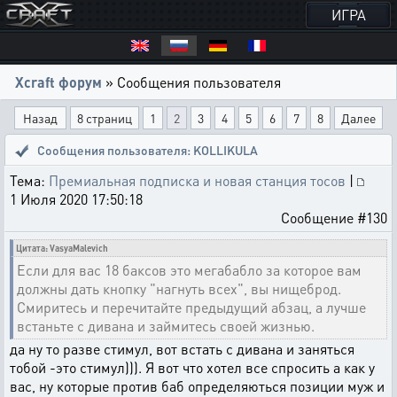
ИГРА
Xcraft форум
» Сообщения пользователя
Назад
8 страниц
1
2
3
4
5
6
7
8
Далее
Сообщения пользователя: KOLLIKULA
Тема:
Премиальная подписка и новая станция тосов
|
1 Июля 2020 17:50:18
Сообщение #130
Цитата: VasyaMalevich
Если для вас 18 баксов это мегабабло за которое вам
должны дать кнопку "нагнуть всех", вы нищеброд.
Смиритесь и перечитайте предыдущий абзац, а лучше
встаньте с дивана и займитесь своей жизнью.
да ну то разве стимул, вот встать с дивана и заняться
тобой -это стимул))). Я вот что хотел все спросить а как у
вас, ну которые против баб определяються позиции муж и