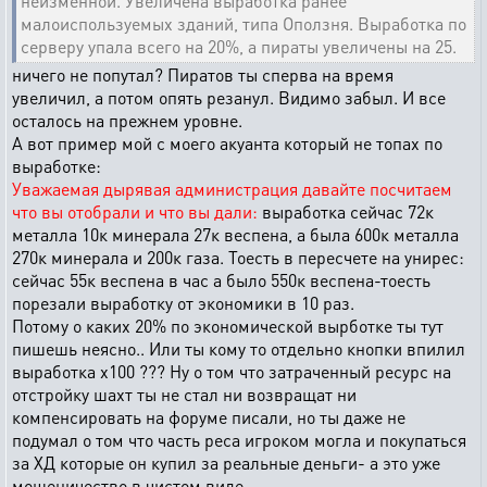
неизменной. Увеличена выработка ранее
малоиспользуемых зданий, типа Оползня. Выработка по
серверу упала всего на 20%, а пираты увеличены на 25.
ничего не попутал? Пиратов ты сперва на время
увеличил, а потом опять резанул. Видимо забыл. И все
осталось на прежнем уровне.
А вот пример мой с моего акуанта который не топах по
выработке:
Уважаемая дырявая администрация давайте посчитаем
что вы отобрали и что вы дали:
выработка сейчас 72к
металла 10к минерала 27к веспена, а была 600к металла
270к минерала и 200к газа. Тоесть в пересчете на унирес:
сейчас 55к веспена в час а было 550к веспена-тоесть
порезали выработку от экономики в 10 раз.
Потому о каких 20% по экономической вырботке ты тут
пишешь неясно.. Или ты кому то отдельно кнопки впилил
выработка х100 ??? Ну о том что затраченный ресурс на
отстройку шахт ты не стал ни возвращат ни
компенсировать на форуме писали, но ты даже не
подумал о том что часть реса игроком могла и покупаться
за ХД которые он купил за реальные деньги- а это уже
мошеничество в чистом виде.