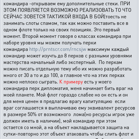
командира -открываем ему дополнительные стеки. ПРИ
ЭТОМ ПОЯВЛЯЕТСЯ ВОЗМОЖНО РЕАЛИЗОВАТЬ ТО ЧТО
СЕЙЧАС ЗОВЕТСЯ ТАКТИКОЙ ВХОДА В БОЙ(тоесть не
занимать слоты спамом, так как можно поставить все в
одном флоте только на своих позициях. Это первый
момент. Второй момент говоря о классах командира при
наборе уровня мы можем получать перки
командира
http://prntscr.com/rncsjw
максимум каждый
командир может изучть до 8 перков с разными уровнями
мастерства начальный либо экспертный. По перкам
можно писать отдельную тему ибо их можно разработать
много от 30 а то и до 100, а главное что на этих перках
можно неплохо сыграть.
К примеру
есть у моего
командира перк дипломатия, меня начинает бить враг на
моей планете. Мой флот гораздо слабее но он есть и он
для меня ценен я предлагаю врагу капитуляцию если
враг соглашается я выплачиваю ему эквивалент ресурсов
в размере 50% от возможного лома(но ресурсы игрок уже
должен иметь в наличии), мой командир при этом
остается со мной, а на объект накладывается защита на
сутки-повторно этот объект атаковать чтобы слить флот и