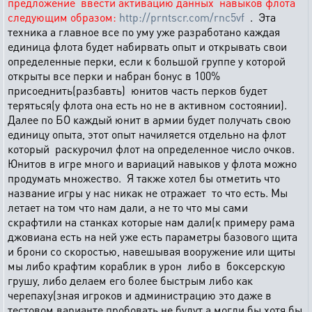
предложение ввести активацию данных навыков флота
следующим образом:
http://prntscr.com/rnc5vf
. Эта
техника а главное все по уму уже разработано каждая
единица флота будет набирвать опыт и открывать свои
определенные перки, если к большой группе у которой
открыты все перки и набран бонус в 100%
присоеднить(разбавть) юнитов часть перков будет
теряться(у флота она есть но не в активном состоянии).
Далее по БО каждый юнит в армии будет получать свою
единицу опыта, этот опыт начиляется отдельно на флот
который раскурочил флот на определенное число очков.
Юнитов в игре много и вариаций навыков у флота можно
продумать множество. Я также хотел бы отметить что
название игры у нас никак не отражает то что есть. Мы
летает на том что нам дали, а не то что мы сами
скрафтили на станках которые нам дали(к примеру рама
джовиана есть на ней уже есть параметры базового щита
и брони со скоростью, навешывая вооружение или щиты
мы либо крафтим кораблик в урон либо в боксерскую
грушу, либо делаем его более быстрым либо как
черепаху(зная игроков и администрацию это даже в
тестовом варианте пробовать не будут а могли бы хотя бы