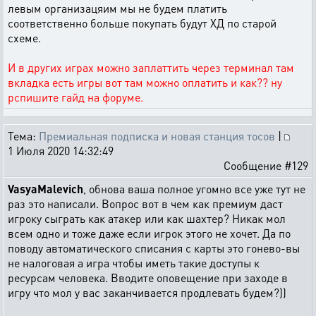
левым организацяим мы не будем платить
соответственно больше покупать будут ХД по старой
схеме.
И в других играх можно заплаттить через терминал там
вкладка есть игры вот там можно оплатить и как?? ну
рспишите гайд на форуме.
Тема:
Премиальная подписка и новая станция тосов
|
1 Июля 2020 14:32:49
Сообщение #129
VasyaMalevich
, обнова ваша полное угомно все уже тут не
раз это написали. Вопрос вот в чем как премиум даст
игроку сыграть как атакер или как шахтер? Никак мол
всем одно и тоже даже если игрок этого не хочет. Да по
поводу автоматического списания с карты это гонево-вы
не налоговая а игра чтобы иметь такие доступы к
ресурсам человека. Вводите оповещение при заходе в
игру что мол у вас заканчивается продлевать будем?))