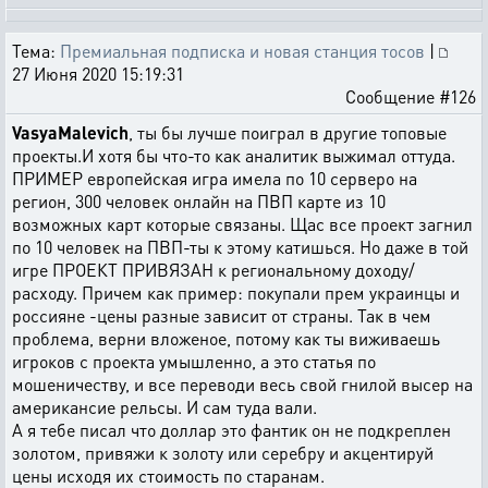
Тема:
Премиальная подписка и новая станция тосов
|
27 Июня 2020 15:19:31
Сообщение #126
VasyaMalevich
, ты бы лучше поиграл в другие топовые
проекты.И хотя бы что-то как аналитик выжимал оттуда.
ПРИМЕР европейская игра имела по 10 серверо на
регион, 300 человек онлайн на ПВП карте из 10
возможных карт которые связаны. Щас все проект загнил
по 10 человек на ПВП-ты к этому катишься. Но даже в той
игре ПРОЕКТ ПРИВЯЗАН к региональному доходу/
расходу. Причем как пример: покупали прем украинцы и
россияне -цены разные зависит от страны. Так в чем
проблема, верни вложеное, потому как ты виживаешь
игроков с проекта умышленно, а это статья по
мошеничеству, и все переводи весь свой гнилой высер на
американсие рельсы. И сам туда вали.
А я тебе писал что доллар это фантик он не подкреплен
золотом, привяжи к золоту или серебру и акцентируй
цены исходя их стоимость по старанам.