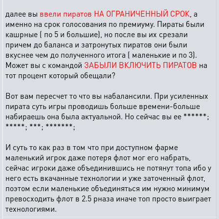
далее вы
ввели пиратов НА ОГРАНИЧЕННЫЙ СРОК
, а
именно на срок голосования по премиуму. Пираты были
кашрные ( по 5 и большие), но после вы их срезали
причем до баланса и затронутых пиратов они были
вкуснее чем до полученного итога ( маленькие и по 3).
Может вы с командой
ЗАБЫЛИ ВКЛЮЧИТЬ ПИРАТОВ
на
тот процент который обещали?
Вот вам пересчет то что вы набалансили. При усиленных
пирата суть игры проводишь больше времени-больше
набираешь она была актуальной. Но сейчас вы ее ******;
*****; ***; *******;
И суть то как раз в том что при доступном фарме
маленький игрок даже потеря флот мог его набрать,
сейчас игроки даже объединившись не потянут топа ибо у
него есть вкачанные технологии и уже заточенный флот,
поэтом если маленькие объединяться им нужно минимум
превосходить флот в 2.5 рназа иначе топ просто выиграет
технологиями.