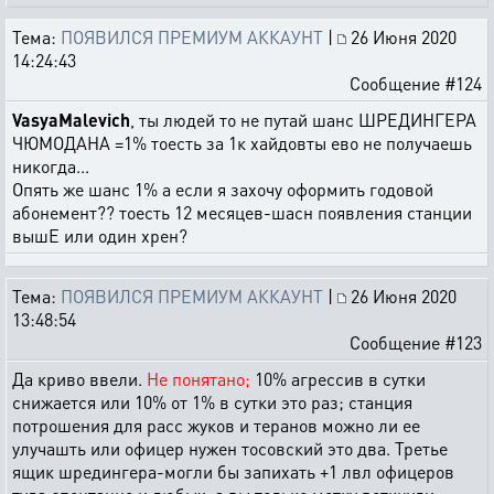
Тема:
ПОЯВИЛСЯ ПРЕМИУМ АККАУНТ
|
26 Июня 2020
14:24:43
Сообщение #124
VasyaMalevich
, ты людей то не путай шанс ШРЕДИНГЕРА
ЧЮМОДАНА =1% тоесть за 1к хайдовты ево не получаешь
никогда...
Опять же шанс 1% а если я захочу оформить годовой
абонемент?? тоесть 12 месяцев-шасн появления станции
вышЕ или один хрен?
Тема:
ПОЯВИЛСЯ ПРЕМИУМ АККАУНТ
|
26 Июня 2020
13:48:54
Сообщение #123
Да криво ввели.
Не понятано;
10% агрессив в сутки
снижается или 10% от 1% в сутки это раз; станция
потрошения для расс жуков и теранов можно ли ее
улучашть или офицер нужен тосовский это два. Третье
ящик шредингера-могли бы запихать +1 лвл офицеров