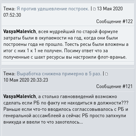
Тема:
Я против удешевление построек.
|
13 Мая 2020
07:52:30
Сообщение #122
VasyaMalevich
, всея мудрейший по старой формуле
затраты были в окупаемости на год, когда они были
построены года не прошло. Тоесть ресы были вложены а
итог с них 1 к 1 не получен. Посиму ответ что за
полученные с шахт ресурсы вы настроили флот-вранье.
Тема:
Выработка снижена примерно в 5 раз.
|
10 Мая 2020 20:33:23
Сообщение #121
VasyaMalevich
, а столько гавновведений возможно
сделать если РБ по факту не находиться в должности???
Раньше если что-то вводилось соглассовывалось с РБ и
генеральной асссамблеей а сейчас РБ просто запхнули
вникуда и ввели то что захотелось...