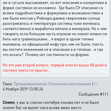
ем в гугшле выскакивает, но вот описания и конкретики в
форме системно не изложено. Где было СУ описание со
всеми подробностями и формулами и возможностями а
как была миссия у Рейнора джима сверхновая солнце
разогревалось и температура системы тоже менялась
соответственно и выработка метала и минерала. Но о чем
говорить если большая часть игроков не значет можно ли
бить нага гравипушками... я видел в одном топике
малевича, но офицальной инфу при сим не было, тоесть
вы постите изменения не в описании а в топиках.. и где
что искать? Почему нет системности на форуме.
Но это уже второй вопрос, первый описан выше 68 дней в
систему никто не прыгал...
Тема:
Преждевременное Солнечное уничтожение
|
4 Ноября 2019 13:00:24
Сообщение #111
Семен
, у вас в списке сентября похоже нет и не было
значит баг на вылет нага всеже имел место