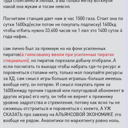
туда спонтанно и любых, а вы только метку воткнули
накой она жукам и тосам неясно
Посчитаем станция дает нам в час 1500 газа. Стоит она по
сутки 1600хд(если потом не покупать подписку) 1600хд
чтобы отбить нужно 33.600 часов на 1 лвл это 1400 суток 4
года нафик..
сам лично был за премиум но на фоне усиленных
пиратов
(а голосовалку ввели при усиленных пиратах
специально),
но пиратов порезали добычу отобрали..А
если посчитать то выхода чтобы набрать где-то ресурс и
поровняться стопами нету, только мол покупайте ресурсы
за ХД. сам смысл игры больше играешь-больше имеешь
вообще нету, он потерян. И смысл покупать прем за
1600(между прочим годовой или полугодовой абонемент в
других играх) его нету, он тебя не вернет к прежнему
уровню задротства и стремления, потому как ясно ты не
сможешь отстроиться и поровняться с ккемто, А УЖ
СКАЗАТЬ про завязку на АЛЬЯНСОВОЙ ЭКОНОМИКЕ это
вообще не рядом. Аналитики по маркетингу ровно ноль.