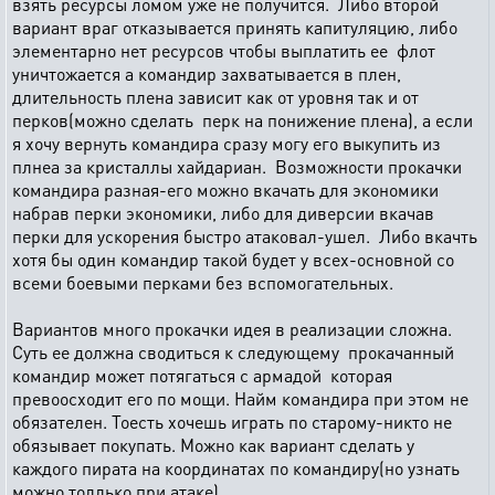
взять ресурсы ломом уже не получится. Либо второй
вариант враг отказывается принять капитуляцию, либо
элементарно нет ресурсов чтобы выплатить ее флот
уничтожается а командир захватывается в плен,
длительность плена зависит как от уровня так и от
перков(можно сделать перк на понижение плена), а если
я хочу вернуть командира сразу могу его выкупить из
плнеа за кристаллы хайдариан. Возможности прокачки
командира разная-его можно вкачать для экономики
набрав перки экономики, либо для диверсии вкачав
перки для ускорения быстро атаковал-ушел. Либо вкачть
хотя бы один командир такой будет у всех-основной со
всеми боевыми перками без вспомогательных.
Вариантов много прокачки идея в реализации сложна.
Суть ее должна сводиться к следующему прокачанный
командир может потягаться с армадой которая
превоосходит его по мощи. Найм командира при этом не
обязателен. Тоесть хочешь играть по старому-никто не
обязывает покупать. Можно как вариант сделать у
каждого пирата на координатах по командиру(но узнать
можно толлько при атаке)