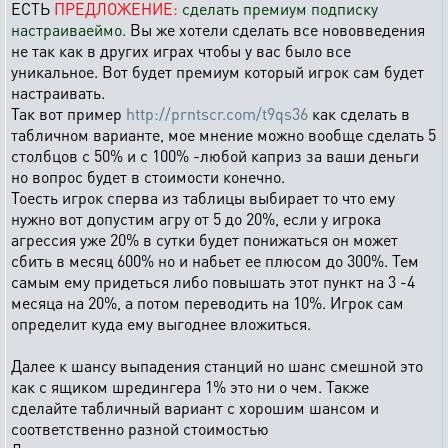
ЕСТЬ
ПРЕДЛОЖЕНИЕ:
сделать премиум подписку
настраиваеймо.
Вы же хотели сделать все нововведения
не так как в других играх чтобы у вас было все
уникальное. Вот будет премиум который игрок сам будет
настраивать.
Так вот пример
http://prntscr.com/t9qs36
как сделать в
табличном варианте, мое мнение можно вообще сделать 5
столбцов с 50% и с 100% -любой каприз за ваши деньги
но вопрос будет в стоимости конечно.
Тоесть игрок сперва из таблицы выбирает то что ему
нужно вот допустим агру от 5 до 20%, если у игрока
агрессия уже 20% в сутки будет понижаться он может
сбить в месяц 600% но и набьет ее плюсом до 300%. Тем
самым ему придеться либо повышать этот пункт на 3 -4
месяца на 20%, а потом переводить на 10%. Игрок сам
определит куда ему выгоднее вложиться.
Далее к шансу выпадения станций но шанс смешной это
как с ящиком шредингера 1% это ни о чем. Также
сделайте табличный вариант с хорошим шансом и
соответственно разной стоимостью