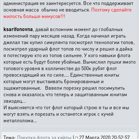
администрация ее заинтересуется. Все что поддерживает
основная масса обычно не вводиться.
Поэтому сделайте
милость больше минусов!!!
ksarifonovna
, давай вспомним момент до глобалных
изменений пару месяцев назад. Когда начинал играть
джелал так купил симулянта посмотрел технологии топов,
посмотрел ударный флот топов по числу и решил а дайка
я потестирую кто из топов сильнее. У кого навыки флота
которые есть будут более убойные. Вычислил пушки ямото
топового уровня в колличестве до 500к рубят флот
превосходящий их по силе.... Единственные юниты
которые могут выстаивать бронированные и
зщажитованные. Вввели порезку решил посимулить
снова и оказалось что теперь и защитованным юнитам
звиздец...
И выясняется что тот флот который строю я ты и все мы
могут взять и порезать и останется игрок с кучей
металлолома...
Тема:
Покупка флота за хайды
|
27 Марта 2020 20:52:57