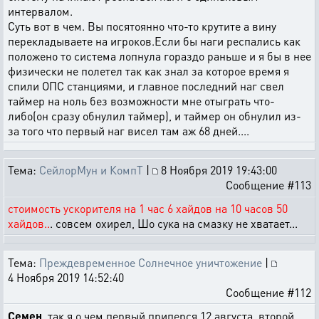
интервалом.
Суть вот в чем. Вы посятоянно что-то крутите а вину
перекладываете на игроков.Если бы наги респались как
положено то система лопнула гораздо раньше и я бы в нее
физически не полетел так как знал за которое время я
спили ОПС станциями, и главное последний наг свел
таймер на ноль без возможности мне отыграть что-
либо(он сразу обнулил таймер), и таймер он обнулил из-
за того что первый наг висел там аж 68 дней....
Тема:
СейлорМун и КомпТ
|
8 Ноября 2019 19:43:00
Сообщение #113
стоимость ускорителя на 1 час 6 хайдов на 10 часов 50
хайдов..
. совсем охирел, Шо сука на смазку не хватает...
Тема:
Преждевременное Солнечное уничтожение
|
4 Ноября 2019 14:52:40
Сообщение #112
Семен
, так я о чем первый приперся 12 августа, второй