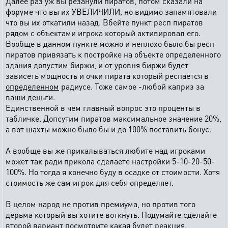
Далее раз уж вы резанули пиратов, потом сказали на
форуме что вы их УВЕЛИЧИЛИ, но видимо запамятовали
что вы их откатили назад. Вбейте пункт респ пиратов
рядом с объектами игрока который активировал его.
Вообще в данном пункте можно и неплохо было бы респ
пиратов привязать к постройке на объекте определенного
здания допустим биржи, и от уровня биржи будет
зависеть мощность и очки пирата который респается в
определенном
радиусе. Тоже самое -любой каприз за
ваши деньги.
Единственной в чем главный вопрос это проценты в
табличке. Допсутим пиратов максимальное значение 20%,
а вот шахты можно было бы и до 100% поставить бонус.
А вообще вы же прикалываться любите над игроками
может так ради прикола сделаете настройки 5-10-20-50-
100%. Но тогда я конечно буду в осадке от стоимости. Хотя
стоимость же сам игрок для себя определяет.
В целом народ не против премиума, но против того
дерьма который вы хотите воткнуть. Подумайте сделайте
второй вариант посмотрите какая будет реакция.