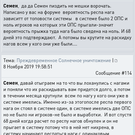
Семен
, да да Семен пиздить не мешки ворочать.
Написано у вас на форуме вероятность респа нага
зависитт от топовости системы в системе было 2 ОПС и
ноль игроков на которых эти ОПС прыгали-значит
вероятность прыжка туда нага было сведена на ноль. И 68
дней это подтверждают. А потомы вы крутите на раскидку
нагов всем у кого они уже были....
Тема:
Преждевременное Солнечное уничтожение
|
8 Ноября 2019 19:58:51
Сообщение #114
Семен
, давай отыграем на то что вы лоханулись с нагами
и поняли что их раскидывать вам придется долго, а потом
в течении месяца крутнули всем по нагу у кого они уже в
системе имелись. Именно из-за этогопосле респа первого
нага он стоял в системе один, в системе имелись две ОПС
но не было ни игроков-не было и выработки. И вот спустя
68 дней когда расчет по респу нагов обнулен и он не
прыгает в систему потому что в ней нет нихрена, в
систему начинают респаться наги с одинаковым