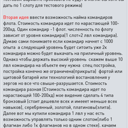
дать по 1 слоту для тестового режима)
Вторая идея
ввести возможность найма командиров
флота. Стоимость командира идет по нарастающей 100-
200хд. Один командир -1 флот. численность по флоту
зависит от уровня командира(1 слот=2 лвл командира).
Думаю сами понимаете если командир начнет с 1000
опыта а следующий уровень будет ситоить уже 2к
командира можно будет выкачать на приличный уровень.
Однако чтобы держать высокий уровень скажем выше 10
лвл командира на объекте ему нужна спец постройка,
постройка конечно же ограничена(прикрыта) фортой или
щитовой батарей или технологией востановления у
зергов но все что свыше-разрушается. Стоимость
командира разная (Стоимость командира идет по
нарастающей 100-200хд) мое видение сделать 4 типа
бронзовый (стоит дешевле всех и имееет меньше всех
навыков), серебрянный, золотой, платиновы(элита).
Далее вот мы купили командира 1 лвл у нас есть
возможность управлять только одним слотом(либо 1
флагман либо 1к флагманов но в одном стеке). качаем