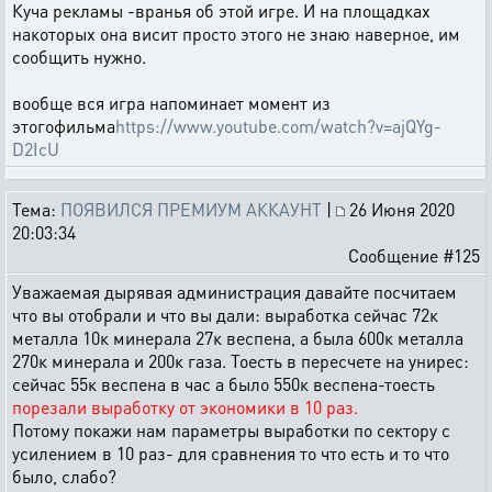
Куча рекламы -вранья об этой игре. И на площадках
накоторых она висит просто этого не знаю наверное, им
сообщить нужно.
вообще вся игра напоминает момент из
этогофильма
https://www.youtube.com/watch?v=ajQYg-
D2IcU
Тема:
ПОЯВИЛСЯ ПРЕМИУМ АККАУНТ
|
26 Июня 2020
20:03:34
Сообщение #125
Уважаемая дырявая администрация давайте посчитаем
что вы отобрали и что вы дали: выработка сейчас 72к
металла 10к минерала 27к веспена, а была 600к металла
270к минерала и 200к газа. Тоесть в пересчете на унирес:
сейчас 55к веспена в час а было 550к веспена-тоесть
порезали выработку от экономики в 10 раз.
Потому покажи нам параметры выработки по сектору с
усилением в 10 раз- для сравнения то что есть и то что
было, слабо?