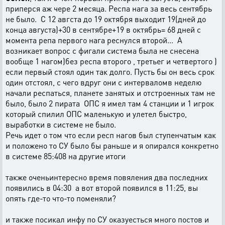
приперся аж чере 2 месяца. Респа нага за весь сентябрь
не было. С 12 авгста до 19 октября выходит 19(дней до
конца августа)+30 в сентябре+19 в октябрь= 68 дней с
момента репа первого нага реснулся второй... А
возникает вопрос с фигали система была не снесена
вообще 1 нагом)без респа второго , третьег и четвертого )
если первый стоял один так долго. Пусть бы он весь срок
один отстоял, с чего вдруг они с интерваломв неделю
начали респаться, планете занятых и отстроенных там не
было, было 2 пирата ОПС я имел там 4 станции и 1 игрок
который спилил ОПС маленькую и улетел быстро,
выработки в системе не было.
Речь идет о том что если респ нагов был ступенчатым как
и положено то СУ было бы раньше и я опирался конкретно
в системе 85:408 на другие итоги
также оченьинтересно время повяления два последних
появились в 04:30 а вот второй появился в 11:25, вы
опять где-то что-то поменяли?
и также посикал инфу по СУ оказуесться много постов и