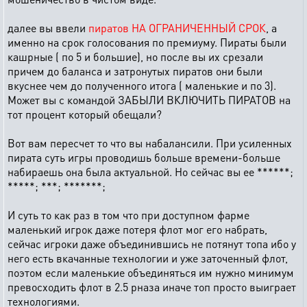
далее вы ввели
пиратов НА ОГРАНИЧЕННЫЙ СРОК
, а
именно на срок голосования по премиуму. Пираты были
кашрные ( по 5 и большие), но после вы их срезали
причем до баланса и затронутых пиратов они были
вкуснее чем до полученного итога ( маленькие и по 3).
Может вы с командой ЗАБЫЛИ ВКЛЮЧИТЬ ПИРАТОВ на
тот процент который обещали?
Вот вам пересчет то что вы набалансили. При усиленных
пирата суть игры проводишь больше времени-больше
набираешь она была актуальной. Но сейчас вы ее ******;
*****; ***; *******;
И суть то как раз в том что при доступном фарме
маленький игрок даже потеря флот мог его набрать,
сейчас игроки даже объединившись не потянут топа ибо у
него есть вкачанные технологии и уже заточенный флот,
поэтом если маленькие объединяться им нужно минимум
превосходить флот в 2.5 рназа иначе топ просто выиграет
технологиями.