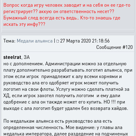
Вопрос когда игру человек заводит и на себя он ее где-то
регистрирует?? аккую он ответственность несет??
Бумажный след всегда есть ведь.. Кто-то знаешь где
искать эту инфу???
Тема:
Медали альянса
|
27 Марта 2020 21:18:56
Сообщение #120
steelrat
, ЗА
но с дополнением. Администрации можно за отдельную
плату дополнительно разрабатывать логотип альянса, при
этом если игрок принадлежит к алу всеми корнями и
руководство ала его одобряет игрок может получить
логотип на свои флоты. Услугу можно сделать платной за
ХД, если игрок захотел получить логотим и ему дали
одобрение с ала он такжде может его купить. НО !!! при
выходе с ала логотип будет удален без возврата хайдов.
По медалькам альянса есть руководство ала есть
определенная численность. Мое видение: у главы ала
медалька императора, далее раздедение на подчиненых