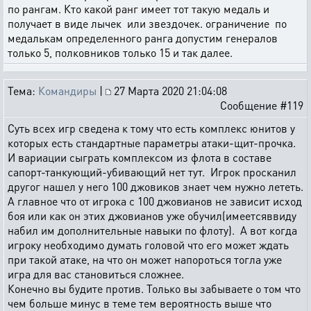
по рангам. Кто какой ранг имеет тот такую медаль и
получает в виде лычек или звездочек. ограничение по
медалькам определенного ранга допустим генералов
только 5, полковников только 15 и так далее.
Тема:
Командиры
|
27 Марта 2020 21:04:08
Сообщение #119
Суть всех игр сведена к тому что есть комплекс юнитов у
которых есть стандартные параметры атаки-щит-прочка.
И вариации сыграть комплексом из флота в составе
сапорт-танкующий-убивающий нет тут. Игрок просканил
другог нашел у него 100 джовиков знает чем нужно лететь.
А главное что от игрока с 100 джовианов не зависит исход
боя или как он этих джовианов уже обучил(имеетсяввиду
набил им дополнительные навыки по флоту). А вот когда
игроку необходимо думать головой что его может ждать
при такой атаке, на что он может напороться тогла уже
игра для вас становиться сложнее.
Конечно вы будите против. Только вы забываете о том что
чем больше минус в теме тем вероятность выше что