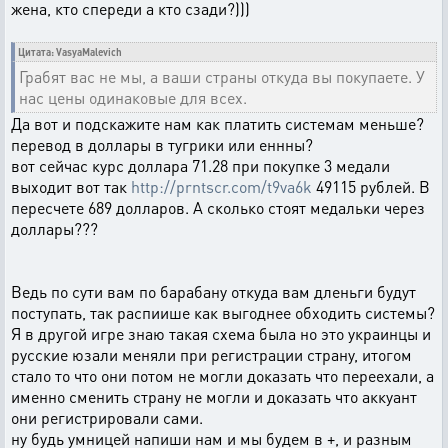
жена, кто спереди а кто сзади?)))
Цитата: VasyaMalevich
Грабят вас не мы, а ваши страны откуда вы покупаете. У
нас цены одинаковые для всех.
Да вот и подскажите нам как платить системам меньше?
перевод в доллары в тугрики или еннны?
вот сейчас курс доллара 71.28 при покупке 3 медали
выходит вот так
http://prntscr.com/t9va6k
49115 рублей. В
пересчете 689 долларов. А сколько стоят медальки через
доллары???
Ведь по сути вам по барабану откуда вам дленьги будут
поступать, так распиише как выгоднее обходить системы?
Я в другой игре знаю такая схема была но это украинцы и
русские юзали меняли при регистрации страну, итогом
стало то что они потом не могли доказать что переехали, а
именно сменить страну не могли и доказать что аккуант
они регистрировали сами.
ну будь умницей напиши нам и мы будем в +, и разным