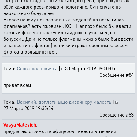
1кк реса 7к хайдов -по 2 кк каждого реса, при покупке 3к
500к каждого реса-криво и нелогично. Сутпенчато по
нарастанию бонуса нет.
Второе почему нет разбивных медалей по всем типам
флагманов? есть джовиан.. КС.. Неплохо было бы ввести
каждый флагман так купил хайды=получил медаль с
бонусом.. Да и не только флагманы можно было бы ввести
и на все типы флотов(новички играют средним классом
флотов в большинстве).
Тема:
Словарик новичка
|
30 Марта 2019 09:50:05
Сообщение #84
привет всем
Тема:
Василий, доплати ышо дизайнеру малость
|
27 Марта 2019 19:35:34
Сообщение #83
VasyaMalevich
,
предлагаю стоимость офицеров ввести в течении