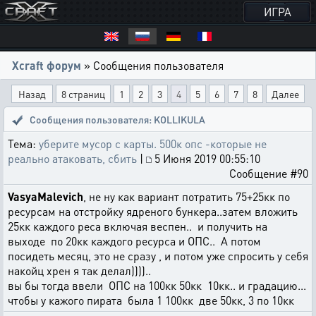
ИГРА
Xcraft форум
» Сообщения пользователя
Назад
8 страниц
1
2
3
4
5
6
7
8
Далее
Сообщения пользователя: KOLLIKULA
Тема:
уберите мусор с карты. 500к опс -которые не
реально атаковать, сбить
|
5 Июня 2019 00:55:10
Сообщение #90
VasyaMalevich
, не ну как вариант потратить 75+25кк по
ресурсам на отстройку ядреного бункера..затем вложить
25кк каждого реса включая веспен.. и получить на
выходе по 20кк каждого ресурса и ОПС.. А потом
посидеть месяц, это не сразу , и потом уже спросить у себя
накойц хрен я так делал))))..
вы бы тогда ввели ОПС на 100кк 50кк 10кк.. и градацию...
чтобы у кажого пирата была 1 100кк две 50кк, 3 по 10кк