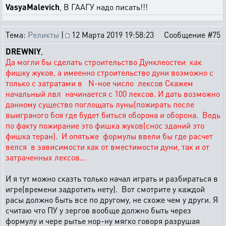
VasyaMalevich
, В ГААГУ надо писать!!!
Тема:
Реликты
|
12 Марта 2019 19:58:23
Сообщение #75
DREWNIY
,
Да могли бы сделать строительство Дунклеостеи как
фишку жуков, а имеенно строительство дуни возможно с
только с затратами в N-ное число лексов Скажем
начальный лвл начинается с 100 лексов. И дать возможно
данному существо поглощать луны(пожирать после
выиграного боя где будет биться оборона и оборона. Ведь
по факту пожирание это фишка жуков(снос зданий это
фишка теран). И опятьже формулы ввели бы где расчет
велся в зависимости как от вместимости дуни, так и от
затраченных лексов...
И я тут можно сказть только начал играть и разбираться в
игре(времени задротить нету). Вот смотрите у каждой
расы должно быть все по другому, не схоже чем у други. Я
считаю что ПУ у зергов вообще должно быть через
формулу и чере рытье нор-ну мягко говоря разрушая