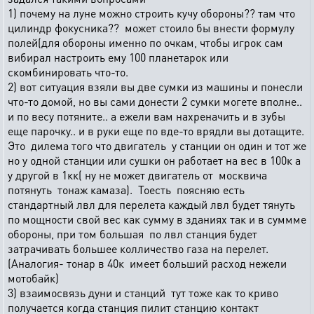
1) почему на луне можно строить кучу обороны?? там что
цилиндр фокусника?? может стоило бы внести формулу
полей(для обороны именно по очкам, чтобы игрок сам
вибирал настроить ему 100 планетарок или
скомбинировать что-то.
2) вот ситуация взяли вы две сумки из машины и понесли
что-то домой, но вы сами донести 2 сумки могете вполне..
и по весу потяните.. а ежели вам нахреначить и в зубы
еще парочку.. и в руки еще по вде-то врядли вы дотащите.
Это дилема того что двигатель у станции он один и тот же
но у одной станции или сушки он работает на вес в 100к а
у другой в 1кк( ну не может двигатель от москвича
потянуть тонаж камаза). Тоесть поясняю есть
стандартный лвл для перелета каждый лвл будет тянуть
по мощности свой вес как сумму в зданиях так и в суммме
обороны, при том большая по лвл станция будет
затрачивать большее колличество газа на перелет.
(Аналогия- тонар в 40к имеет больший расход нежели
мотобайк)
3) взаимосвязь дуни и станций тут тоже как то криво
получается когда станция пилит станцию контакт