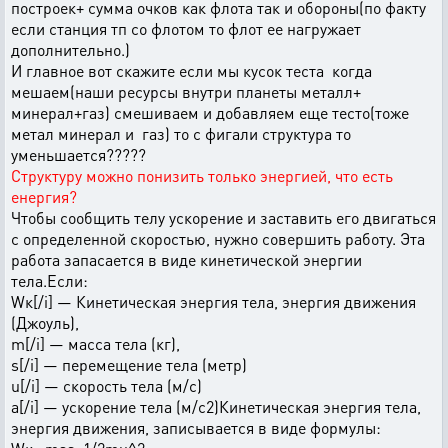
построек+ сумма очков как флота так и обороны(по факту
если станция тп со флотом то флот ее нагружает
дополнительно.)
И главное вот скажите если мы кусок теста когда
мешаем(наши ресурсы внутри планеты металл+
минерал+газ) смешиваем и добавляем еще тесто(тоже
метал минерал и газ) то с фигали структура то
уменьшается?????
Структуру можно понизить только энергией, что есть
енергия?
Чтобы сообщить телу ускорение и заставить его двигаться
с определенной скоростью, нужно совершить работу. Эта
работа запасается в виде кинетической энергии
тела.Если:
Wк[/i] — Кинетическая энергия тела, энергия движения
(Джоуль),
m[/i] — масса тела (кг),
s[/i] — перемещение тела (метр)
u[/i] — скорость тела (м/c)
a[/i] — ускорение тела (м/c2)Кинетическая энергия тела,
энергия движения, записывается в виде формулы: