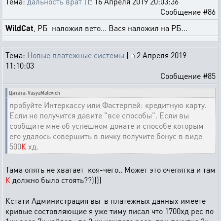
Тема:
дальность врат
|
16 Апреля 2019 20:03:36
Сообщение #86
WildCat
, РБ наложил вето... Вася наложил на РБ...
Тема:
Новые платежные системы
|
2 Апреля 2019
11:10:03
Сообщение #85
Цитата: VasyaMalevich
пробуйте Интеркассу или Фастерпей: кредитную карту.
Если не получится давите "все способы". Если вы
сообщите мне об успешном донате и способе которым
его удалось совершить в личку получите бонус в виде
500
К
хд.
Тама опять не хватает коя-чего.. Может это очепятка и там
К
должно было стоять??))))
Кстати Администрация вы в платежных данных имеете
кривые состовляющие я уже тиму писал что 1700хд рес по