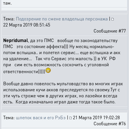
там.
Тема:
Подозрение по смене владельца персонажа
|
22 Марта 2019 08:51:45
Сообщение #77
Nepridumal
, да это ПМС вообще по законодательству
ПМС это состояние аффекта))) Ну месяц нормально-
потом вспышка.. и полетел сервис... еще вспышка и акк
на удаление... Так что Сервис это малость )) в УК РФ
при сим есть возможность соскочить с уголовной
ответственности)))))
Вообще давно повелость мультоводство во многих играх
использование кучи акков преследуется по своему.Тут с
эти чуть строже чем в других играх, но лазейки всегда
есть. Когда изначально играл даже тогда такое было.
Тема:
шлепок вася и его РэБэ
|
21 Марта 2019 19:02:28
Сообщение #76