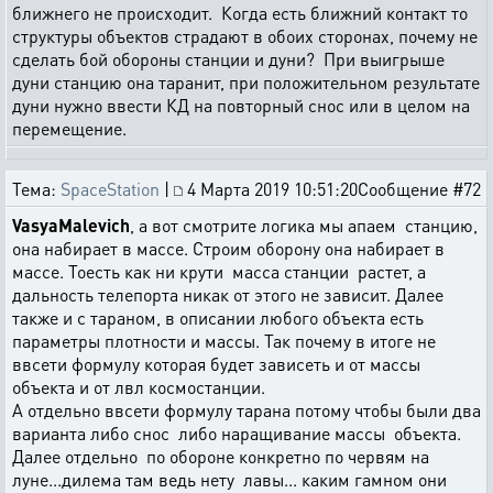
ближнего не происходит. Когда есть ближний контакт то
структуры объектов страдают в обоих сторонах, почему не
сделать бой обороны станции и дуни? При выигрыше
дуни станцию она таранит, при положительном результате
дуни нужно ввести КД на повторный снос или в целом на
перемещение.
Тема:
SpaceStation
|
4 Марта 2019 10:51:20
Сообщение #72
VasyaMalevich
, а вот смотрите логика мы апаем станцию,
она набирает в массе. Строим оборону она набирает в
массе. Тоесть как ни крути масса станции растет, а
дальность телепорта никак от этого не зависит. Далее
также и с тараном, в описании любого объекта есть
параметры плотности и массы. Так почему в итоге не
ввсети формулу которая будет зависеть и от массы
объекта и от лвл космостанции.
А отдельно ввсети формулу тарана потому чтобы были два
варианта либо снос либо наращивание массы объекта.
Далее отдельно по обороне конкретно по червям на
луне...дилема там ведь нету лавы... каким гамном они