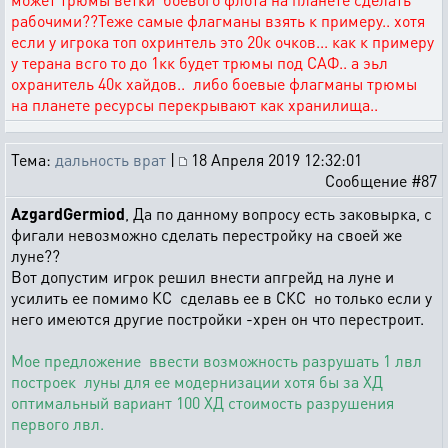
рабочими??Теже самые флагманы взять к примеру.. хотя
если у игрока топ охринтель это 20к очков... как к примеру
у терана всго то до 1кк будет трюмы под САФ.. а эьл
охранитель 40к хайдов.. либо боевые флагманы трюмы
на планете ресурсы перекрывают как хранилища..
Тема:
дальность врат
|
18 Апреля 2019 12:32:01
Сообщение #87
AzgardGermiod
, Да по данному вопросу есть заковырка, с
фигали невозможно сделать перестройку на своей же
луне??
Вот допустим игрок решил внести апгрейд на луне и
усилить ее помимо КС сделавь ее в СКС но только если у
него имеются другие постройки -хрен он что перестроит.
Мое предложение ввести возможность разрушать 1 лвл
построек луны для ее модернизации хотя бы за ХД
оптимальный вариант 100 ХД стоимость разрушения
первого лвл.