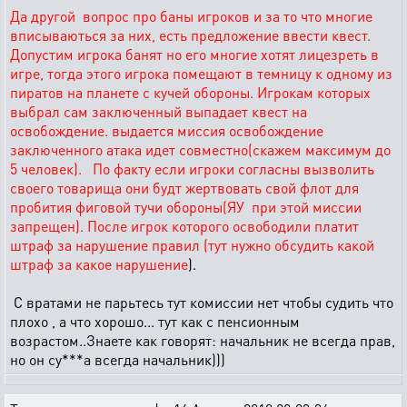
Да другой вопрос про баны игроков и за то что многие
вписываються за них, есть предложение ввести квест.
Допустим игрока банят но его многие хотят лицезреть в
игре, тогда этого игрока помещают в темницу к одному из
пиратов на планете с кучей обороны. Игрокам которых
выбрал сам заключенный выпадает квест на
освобождение. выдается миссия освобождение
заключенного атака идет совместно(скажем максимум до
5 человек). По факту если игроки согласны вызволить
своего товарища они будт жертвовать свой флот для
пробития фиговой тучи обороны(ЯУ при этой миссии
запрещен). После игрок которого освободили платит
штраф за нарушение правил (тут нужно обсудить какой
штраф за какое нарушение
).
С вратами не парьтесь тут комиссии нет чтобы судить что
плохо , а что хорошо... тут как с пенсионным
возрастом..Знаете как говорят: начальник не всегда прав,
но он су***а всегда начальник)))