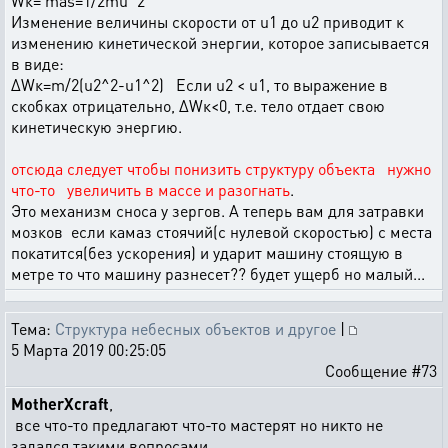
Wк= mas=1/2mu^2
Изменение величины скорости от u1 до u2 приводит к
изменению кинетической энергии, которое записывается
в виде:
ΔWк=m/2(u2^2-u1^2) Если u2 < u1, то выражение в
скобках отрицательно, ΔWк<0, т.е. тело отдает свою
кинетическую энергию.
отсюда следует чтобы понизить структуру объекта нужно
что-то увеличить в массе и разогнать
.
Это механизм сноса у зергов. А теперь вам для затравки
мозков если камаз стоячий(с нулевой скоростью) с места
покатится(без ускорения) и ударит машину стоящую в
метре то что машину разнесет?? будет ущерб но малый...
Тема:
Структура небесных объектов и другое
|
5 Марта 2019 00:25:05
Сообщение #73
MotherXcraft
,
все что-то предлагают что-то мастерят но никто не
задался такими вопросами