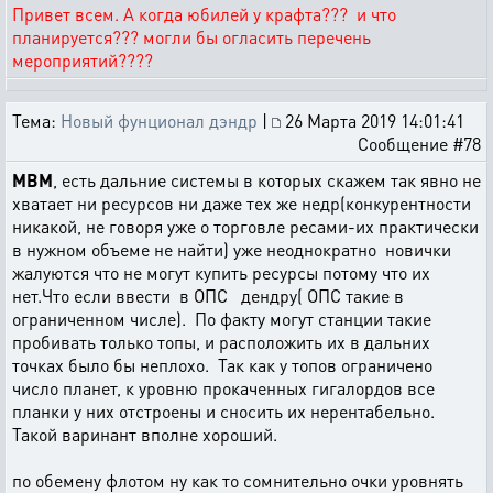
Привет всем. А когда юбилей у крафта??? и что
планируется??? могли бы огласить перечень
мероприятий????
Тема:
Новый фунционал дэндр
|
26 Марта 2019 14:01:41
Сообщение #78
MBM
, есть дальние системы в которых скажем так явно не
хватает ни ресурсов ни даже тех же недр(конкурентности
никакой, не говоря уже о торговле ресами-их практически
в нужном объеме не найти) уже неоднократно новички
жалуются что не могут купить ресурсы потому что их
нет.Что если ввести в ОПС дендру( ОПС такие в
ограниченном числе). По факту могут станции такие
пробивать только топы, и расположить их в дальних
точках было бы неплохо. Так как у топов ограничено
число планет, к уровню прокаченных гигалордов все
планки у них отстроены и сносить их нерентабельно.
Такой варинант вполне хороший.
по обемену флотом ну как то сомнительно очки уровнять