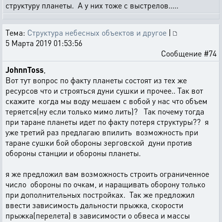
структуру планеты. А у них тоже с выстрелов.....
Тема:
Структура небесных объектов и другое
|
5 Марта 2019 01:53:56
Сообщение #74
JohnnToss
,
Вот тут вопрос по факту планеты состоят из тех же
ресурсов что и строяться дуни сушки и прочее.. Так вот
скажите когда мы воду мешаем с вобой у нас что объем
теряется(ну если только мимо лить)? Так почему тогда
при таране планеты идет по факту потеря структуры?? я
уже третий раз предлагаю впилить возможность при
таране сушки бой обороны зерговской дуни против
обороны станции и обороны планеты.
я же предложил вам возможность строить ограниченное
число обороны по очкам, и наращивать оборону только
при дополнительных постройках. Так же предложил
ввести зависимость дальности прыжка, скорости
прыжка(перелета) в зависимости о обвеса и массы