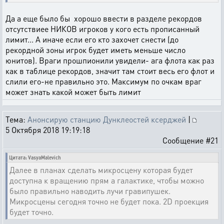
Да а еще было бы хорошо ввести в разделе рекордов
отсутствиее НИКОВ игроков у кого есть прописанный
лимит... А иначе если его кто захочет снести (до
рекордной зоны игрок будет иметь меньше число
юнитов). Враги прошпионили увидели- ага флота как раз
как в таблице рекордов, значит там стоит весь его флот и
слили его-не правильно это. Максимум по очкам враг
может знать какой может быть лимит
Тема:
Анонсирую станцию Дунклеостей ксерджей
|
5 Октября 2018 19:19:18
Сообщение #21
Цитата: VasyaMalevich
Далее в планах сделать микросцену которая будет
доступна к вращению прям а галактике, чтобы можно
было правильно наводить лучи гравипушек.
Микросцены сегодня точно не будет пока. 2D проекция
будет точно.