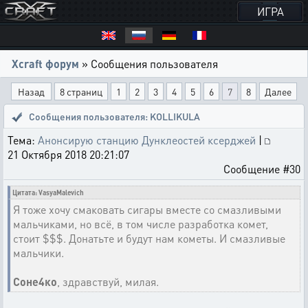
ИГРА
Xcraft форум
» Сообщения пользователя
Назад
8 страниц
1
2
3
4
5
6
7
8
Далее
Сообщения пользователя: KOLLIKULA
Тема:
Анонсирую станцию Дунклеостей ксерджей
|
21 Октября 2018 20:21:07
Сообщение #30
Цитата: VasyaMalevich
Я тоже хочу смаковать сигары вместе со смазливыми
мальчиками, но всё, в том числе разработка комет,
стоит $$$. Донатьте и будут нам кометы. И смазливые
мальчики.
Соне4ко
, здравствуй, милая.