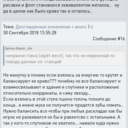
рисовки и флот становился эквивалентом металла.. ну
да в целом как было криво так и осталось..
Тема:
Долгожданные изменения + анонс
|
30 Сентября 2018 13:55:28
Сообщение #16
Цитата: Raynor_Jim
ненужное говно (жрёт весп), так что не нервничай по
поводу данных эл. станций
Не минутку а почему если взялись за енергию то крутят и
балансируют ее криво??? поче6му не все балансируют и
взаимосвязывают и здания и спутники и расположение
относительно координаты, и саму звезду...
Если взялись в этой ступе пшено толочь толките до
конца.. а иначе мука не получится-придется зубы ломать..
Нужно балансить все чтобы при любых раскладах как бы
игрок не развивался он бы в равентсве с остальными. А
так у кого-то спутников не хватило... нажали куда нужно