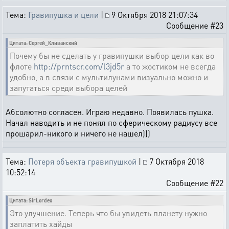
Тема:
Гравипушка и цели
|
9 Октября 2018 21:07:34
Сообщение #23
Цитата: Сергей_Кливанский
Почему бы не сделать у гравипушки выбор цели как во
флоте
http://prntscr.com/l3jd5r
а то жостиком не всегда
удобно, а в связи с мультилунами визуально можно и
запутаться среди выбора целей
Абсолютно согласен. Играю недавно. Появилась пушка.
Начал наводить и не понял по сферическому радиусу все
прошарил-никого и ничего не нашел)))
Тема:
Потеря объекта гравипушкой
|
7 Октября 2018
10:52:14
Сообщение #22
Цитата: SirLordex
Это улучшение. Теперь что бы увидеть планету нужно
заплатить хайды