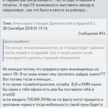
гиганты.. А при СУ возможность выставить звезду в
сверхновую.. как это было в квесте за рейнора....
Тема:
Анонсирую станцию Дунклеостей ксерджей
|
28 Сентября 2018 01:19:16
Сообщение #14
Цитата: VasyaMalevich
Поскольку тосов меньшинство их станция будет сделана
после людей и ксерджей. Как я писал ранее тосам
планируется сделать станцией петушителя.
Их меньше потому что алдариса хрен выковыряешь на
квест ПУ. Я не знаю может ему заплатить хайдов нужно???
Вот потому тосов и меньше...
А по лунам тосам(петушителя, еслибы В,В и КИМ знали
бы какие у тебя офики есть уже бы поставили тебя в
угол))))
если вводить ТОСАМ ЛУНЫ их по факту могут прицепть к
кротовым норма и тогда мобильность такой луны будет в