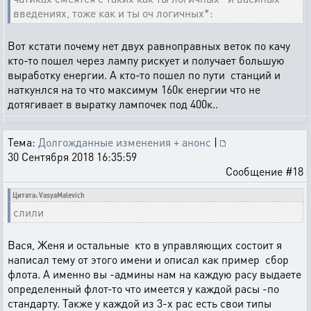
введениях, тоже как и ты оч логичных*:
Вот кстати почему нет двух равноправных веток по качу
кто-то пошел через лампу рискует и получает большую
выработку енергии. А кто-то пошел по пути станций и
наткунлся на то что максимум 160к енергии что не
дотягивает в выратку лампочек под 400к..
Тема:
Долгожданные изменения + анонс
|
30 Сентября 2018 16:35:59
Сообщение #18
Цитата: VasyaMalevich
слили
Вася, Женя и остальные кто в управляющих состоит я
написал тему от этого имени и описал как пример сбор
флота. А именно вы -админы нам на каждую расу выдаете
определенный флот-то что имеется у каждой расы -по
стандарту. Также у каждой из 3-х рас есть свои типы