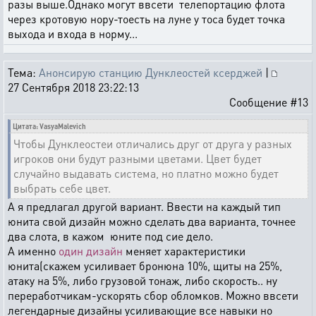
разы выше.Однако могут ввсети телепортацию флота
через кротовую нору-тоесть на луне у тоса будет точка
выхода и входа в норму...
Тема:
Анонсирую станцию Дунклеостей ксерджей
|
27 Сентября 2018 23:22:13
Сообщение #13
Цитата: VasyaMalevich
Чтобы Дунклеостеи отличались друг от друга у разных
игроков они будут разными цветами. Цвет будет
случайно выдавать система, но платно можно будет
выбрать себе цвет.
А я предлагал другой вариант. Ввести на каждый тип
юнита свой дизайн можно сделать два варианта, точнее
два слота, в кажом юните под сие дело.
А именно
один дизайн
меняет характеристики
юнита(скажем усиливает бронюна 10%, щиты на 25%,
атаку на 5%, либо грузовой тонаж, либо скорость.. ну
переработчикам-ускорять сбор обломков. Можно ввсети
легендарные дизайны усиливающие все навыки но