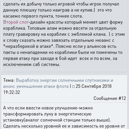
сделать их добычу только игровой чтобы игрок получал
данную плюшку только наиграв а не купив.) это что
касаемо первого пункта, точнее слота.
Второй слот
-дизайн красоты который меняет цвет форму
кораблика. Топовым алам можно ввсети за отдельную
плату гравировку на кораблик с эмблемой клана. ( с этим
к слову сказать можно завязать отдельныю нюаанс с
*неразберихой в атаке*. Поясню если у альянсов есть
пакты о ненападении но кораблики были не помечены то
первая атаку при заходе в бой идет всех и по всем, за
исключением саб системы.
Тема:
Выработка энергии солнечными спутниками и
анонс уменьшения атаки флота
|
25 Сентября 2018
19:32:32
Сообщение #12
А что если ввести новое улучшение-можно
трансформировать луну в энергетическую
установку(аналог солнечной станции только выше).
Сделать несколько уровней ее и зависимость ее уровня от