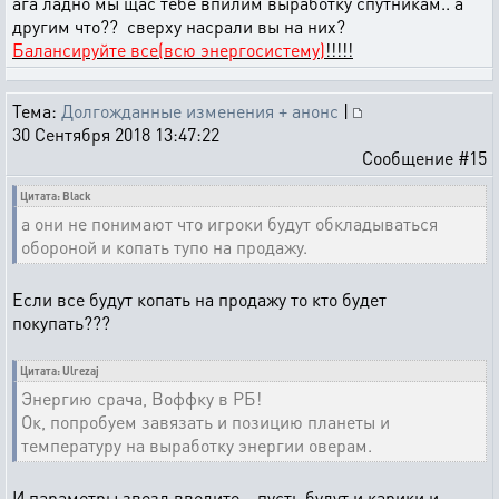
ага ладно мы щас тебе впилим выработку спутникам.. а
другим что?? сверху насрали вы на них?
Балансируйте все(всю энергосистему)
!!!!!
Тема:
Долгожданные изменения + анонс
|
30 Сентября 2018 13:47:22
Сообщение #15
Цитата: Black
а они не понимают что игроки будут обкладываться
обороной и копать тупо на продажу.
Если все будут копать на продажу то кто будет
покупать???
Цитата: Ulrezaj
Энергию срача, Воффку в РБ!
Ок, попробуем завязать и позицию планеты и
температуру на выработку энергии оверам.
И параметры звезд введите... пусть будут и карики и