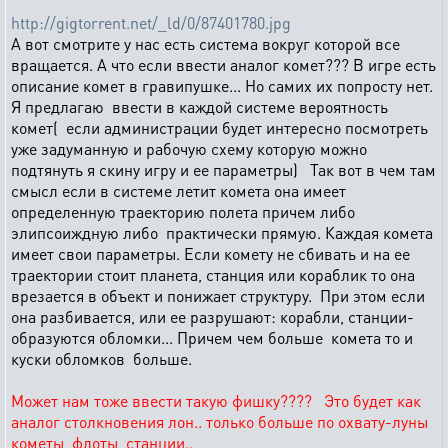
http://gigtorrent.net/_ld/0/87401780.jpg
А вот смотрите у нас есть система вокруг которой все
вращается. А что если ввести аналог комет??? В игре есть
описание комет в гравипушке... Но самих их попросту нет.
Я предлагаю ввести в каждой системе вероятность
комет( если администрации будет интересно посмотреть
уже задуманную и рабочую схему которую можно
подтянуть я скину игру и ее параметры) Так вот в чем там
смысл если в системе летит комета она имеет
определенную траекторию полета причем либо
элипсоиждную либо практически прямую. Каждая комета
имеет свои параметры. Если комету не сбивать и на ее
траектории стоит планета, станция или кораблик то она
врезается в объект и понижает структуру. При этом если
она разбивается, или ее разрушают: корабли, станции-
образуются обломки... Причем чем больше комета то и
куски обломков больше.
Может нам тоже ввести такую фишку???? Это будет как
аналог столкновения лон.. только больше по охвату-луны
кометы, флоты, станции..