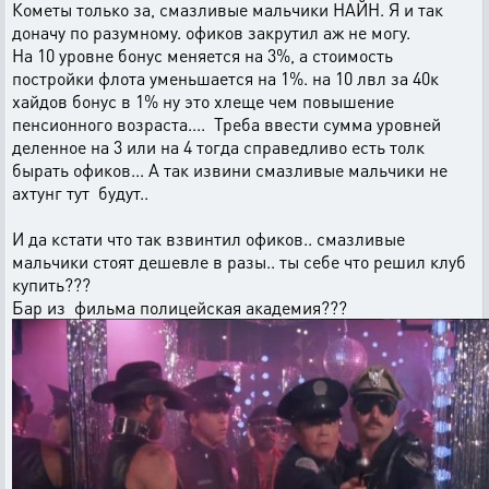
Кометы только за, смазливые мальчики НАЙН. Я и так
доначу по разумному. офиков закрутил аж не могу.
На 10 уровне бонус меняется на 3%, а стоимость
постройки флота уменьшается на 1%. на 10 лвл за 40к
хайдов бонус в 1% ну это хлеще чем повышение
пенсионного возраста.... Треба ввести сумма уровней
деленное на 3 или на 4 тогда справедливо есть толк
бырать офиков... А так извини смазливые мальчики не
ахтунг тут будут..
И да кстати что так взвинтил офиков.. смазливые
мальчики стоят дешевле в разы.. ты себе что решил клуб
купить???
Бар из фильма полицейская академия???