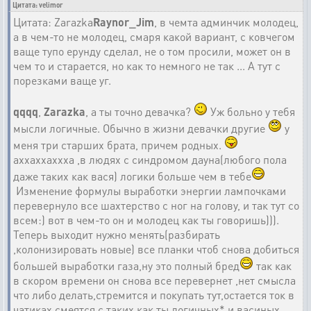
Цитата: velimor
Цитата: Zarazka
Raynor_Jim
, в чемта админчик молодец,
а в чем-то не молодец, смаря какой вариант, с ковчегом
ваще тупо ерунду сделал, не о том просили, может он в
чем то и старается, но как то немного не так ... А тут с
порезками ваще уг.
qqqq
,
Zarazka
, а ты точно девачка?
Уж больно у тебя
мысли логичные. Обычно в жизни девачки другие
у
меня три старших брата, причем родных.
аххаххаххха ,в людях с синдромом дауна(любого пола
даже таких как вася) логики больше чем в тебе
Изменение формулы выработки энергии лампочками
перевернуло все шахтерство с ног на голову, и так тут со
всем:) вот в чем-то он и молодец как ты говоришь))).
Теперь выходит нужно менять(разбирать
,колонизировать новые) все планки чтоб снова добиться
большей выработки газа,ну это полный бред
так как
в скором времени он снова все перевернет ,нет смысла
что либо делать,стремится и покупать тут,остается ток в
чатиках смеятся с таких как ты логичных* и васиных