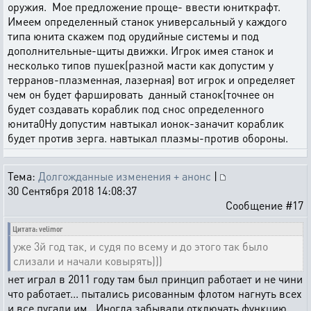
оружия. Мое предложение проще- ввести юниткрафт.
Имеем определенный станок универсальный у каждого
типа юнита скажем под орудийные системы и под
дополнительные-щиты движки. Игрок имея станок и
несколько типов пушек(разной масти как допустим у
терранов-плазменная, лазерная) вот игрок и определяет
чем он будет фаршировать данный станок(точнее он
будет создавать кораблик под снос определенного
юнита0Ну допустим навтыкал ионок-заначит кораблик
будет против зерга. навтыкал плазмы-против обороны.
Тема:
Долгожданные изменения + анонс
|
30 Сентября 2018 14:08:37
Сообщение #17
Цитата: velimor
уже 3й год так, и судя по всему и до этого так было
слизали и начали ковырять)))
нет играл в 2011 году там был принцип работает и не чини
что работает... пытались рисованным флотом нагнуть всех
и все пугали им.. Иногда забывали отключать функцию