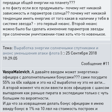
передаци общей енергии на планету???
а по факту если все продумывать- почему нет никакой
зависимость и параметров солнца?? почему нет никакой
тенденции иметь енергию от того какая в наличии у тебя в
системе звезда? - это первый нюанс. Второй нюанс
можно было бы сделать изменение параметров звезды
при солнечном уничтожении-тоже хоть что-то новенькое.
Тема:
Выработка энергии солнечными спутниками и
анонс уменьшения атаки флота
|
25 Сентября 2018
19:29:05
Сообщение #11
VasyaMalevich
, А давайте введем может энергетика-
офицера с дополнительными бонусами??? сами посудите
55% за 40к хайдов и это на х2 выработке ну это не ахти...
А второй момент что если ввести всех офицеров с шансом
выпадения как раньше пирата в экспедиции только с чуть
большим по вероятности.
И да что за извращение делать бонус офицерам я имею
ввиду бонус в 1% на 10 лвл на стоимость построек и