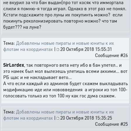
не вкурил за что бан выдан(про тот косяк что иммортала
слили я помню-я тогда играл. Однако в этот раз не понял.
Кстати подскажите про луны их покупинть можно? если
покинуть реколонизировать повторно можно? что там
будет??? на луне?
Тема:
Добавлены новые пираты и новые юниты к их
флотам на координатах
|
20 Октября 2018 15:55:31
Сообщение #26
SirLordex
, так повторного вета нету ибо в бан улетел.. и
это намек был мол вылезешь улетишь всеми аккими... вот
РБ щас и не накладывает вето...
А что если каждый из админов будет скажем выкладывать
модификацию иде или нововведения а игроки из топ 100-
голосовать только из топ 100 ну как гос дума скажем.
Тема:
Добавлены новые пираты и новые юниты к их
флотам на координатах
|
20 Октября 2018 15:35:25
Сообщение #25