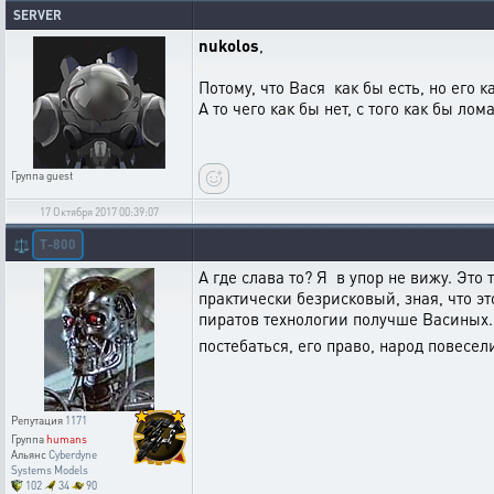
SERVER
nukolos
,
Потому, что Вася как бы есть, но его к
А то чего как бы нет, с того как бы лом
Группа
guest
17 Октября 2017 00:39:07
T-800
⚖️
А где слава то? Я в упор не вижу. Это 
практически безрисковый, зная, что эт
пиратов технологии получше Васиных.. 
постебаться, его право, народ повесел
Репутация
1171
Группа
humans
Альянс
Cyberdyne
Systems Models
102
34
90