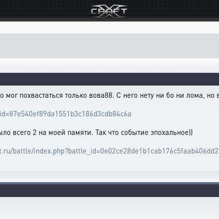
 мог похвастаться только вова88. С него нету ни бо ни лома, но
tle_id=87e540ef89da1551b3c186d3cdb84c6a
ыло всего 2 на моей памяти. Так что событие эпохальное))
aft.ru/battle/index.php?battle_id=0e02ce28de1b1cab176c5faab406dd