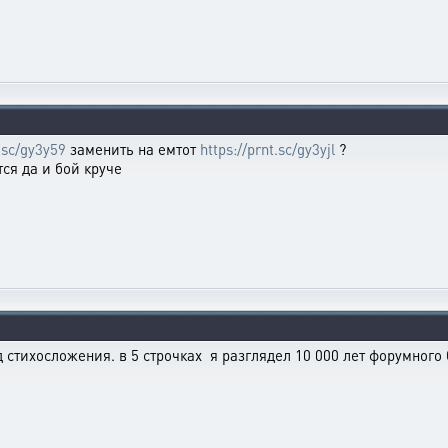
t.sc/gy3y59
заменить на емтот
https://prnt.sc/gy3yjl
?
тся да и бой круче
тихосложения. в 5 строчках я разглядел 10 000 лет форумного ба