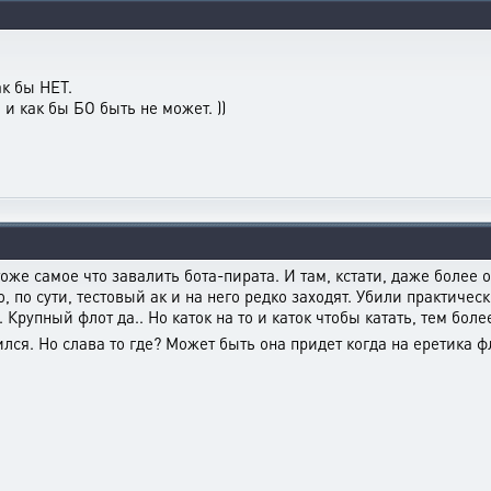
ак бы НЕТ.
а и как бы БО быть не может. ))
тоже самое что завалить бота-пирата. И там, кстати, даже более 
о, по сути, тестовый ак и на него редко заходят. Убили практичес
Крупный флот да.. Но каток на то и каток чтобы катать, тем боле
ился. Но слава то где? Может быть она придет когда на еретика 