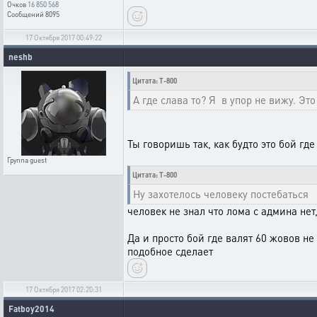
Очков
16 850 568
Сообщений
8095
17 Октября 2017 00:49:22
neshb
Цитата: T-800
А где слава то? Я в упор не вижу. Это
Ты говоришь так, как будто это бой гд
Группа
guest
Цитата: T-800
Ну захотелось человеку постебаться
человек не знал что лома с админа нет,
Да и просто бой где валят 60 жовов не
подобное сделает
17 Октября 2017 02:20:31
Fatboy2014