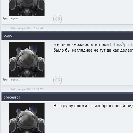
Группа
guest
16 Октября 2017 17:56:28
-Ser-
а есть возможность тот бой
https://prn
было бы нагляднее чё тут да как делае
Группа
guest
16 Октября 2017 17:59:49
processor
Всю душу вложил + изобрел новый вид с