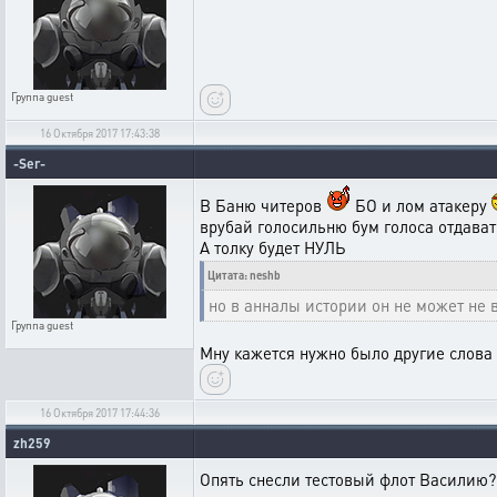
Группа
guest
16 Октября 2017 17:43:38
-Ser-
В Баню читеров
БО и лом атакеру
врубай голосильню бум голоса отдават
А толку будет НУЛЬ
Цитата: neshb
но в анналы истории он не может не 
Группа
guest
Мну кажется нужно было другие слова 
16 Октября 2017 17:44:36
zh259
Опять снесли тестовый флот Василию?