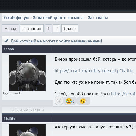
Xcraft форум
»
Зона свободного космоса
»
Зал славы
Назад
2 страниц
1
2
Далее
Бой который не может пройти незамеченным)
neshb
Вчера произошел бой, которым до этого
https://xcraft.ru/battle/index.php?bat
Для тех кто уже не помнит, таких боя б
1 бой, вова88 против Васи
https://xcr
Группа
guest
😂
🫨
3
1
16 Октября 2017 17:40:33
hatinsv
Атакер уже смазал анус вазелином? )))