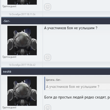
Группа
guest
16 Октября 2017 18:11:54
-Ser-
А участников боя не услышим ?
Группа
guest
16 Октября 2017 19:06:42
neshb
Цитата: -Ser-
А участников боя не услышим ?
Боги до простых людей редко сходят, ра
Группа
guest