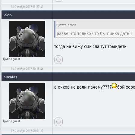
16 Октября 2017 19:27:41
-Ser-
Цитата: neshb
разве что только что бы пинка дать))
тогда не вижу смысла тут трындеть
Группа
guest
16 Октября 2017 20:15:46
nukolos
а очков не дали пачему????
бой хор
Группа
guest
17 Октября 2017 00:01:29