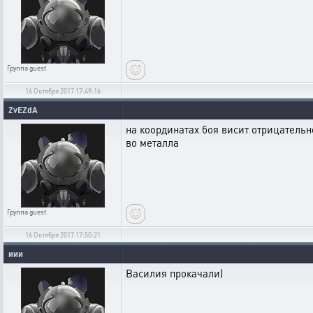
Группа
guest
16 Октября 2017 17:49:16
ZvEZdA
на координатах боя висит отрицательн
во металла
Группа
guest
16 Октября 2017 17:50:21
иии
Василия прокачали)