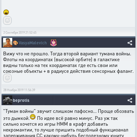
2 Сентября 2019 21:52:45
🎨
VasyaMalevich
Вижу что не прошло. Тогда второй вариант тумана войны.
Флоты на координатах (высокой орбите) в галактике
видны только на тех координатах где есть свои или
союзные объекты + в радиусе действия сенсорных фаланг.
28 Ноября 2019 11:56:39
beprotis
"Туман войны" звучит слишком пафосно... Проще обозвать
это дымкой.
По идее всё равно минус. Раз уж так
сильно хочется из игры HMM в крафт добавить
некромантии, то лучше пришить подобный функциоанал
заперживания СС какому-нибудь бесполезному юниту