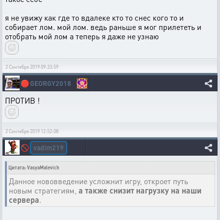
я не увижу как где то вдалеке кто то снес кого то и
собирает лом. мой лом. ведь раньше я мог прилететь и
отобрать мой лом а теперь я даже не узнаю
2 Сентября 2019 09:33:59
🛑
GEORGY2018
ПРОТИВ !
2 Сентября 2019 12:52:08
vadim219
🚫
Цитата: VasyaMalevich
Данное нововведение усложнит игру, откроет путь
новым стратегиям,
а также снизит нагрузку на наши
сервера
.