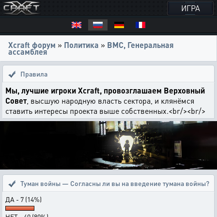
ИГРА
Xcraft форум
»
Политика
»
ВМС, Генеральная
ассамблея
Правила
Мы, лучшие игроки Xcraft, провозглашаем Верховный
Совет
, высшую народную власть сектора, и клянёмся
ставить интересы проекта выше собственных.<br/><br/>
Туман войны — Согласны ли вы на введение тумана войны?
ДА - 7 (14%)
НЕТ - 40 (80%)