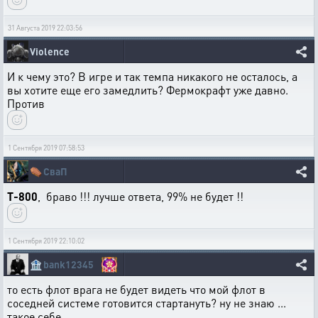
31 Августа 2019 22:03:56
Violence
И к чему это? В игре и так темпа никакого не осталось, а
вы хотите еще его замедлить? Фермокрафт уже давно.
Против
1 Сентября 2019 07:58:53
⚰️
СваП
T-800
, браво !!! лучше ответа, 99% не будет !!
1 Сентября 2019 22:10:02
🏦
bank12345
то есть флот врага не будет видеть что мой флот в
соседней системе готовится стартануть? ну не знаю ...
такое себе