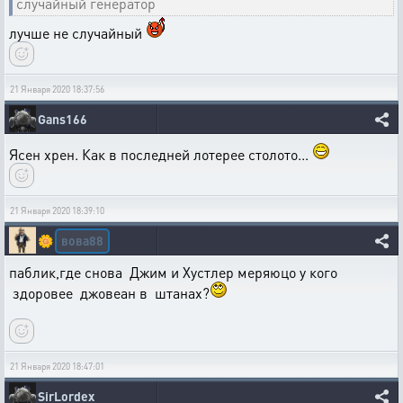
случайный генератор
лучше не случайный
21 Января 2020 18:37:56
Gans166
Ясен хрен. Как в последней лотерее столото...
21 Января 2020 18:39:10
вова88
🌼
паблик,где снова Джим и Хустлер меряюцо у кого
здоровее джовеан в штанах?
21 Января 2020 18:47:01
SirLordex