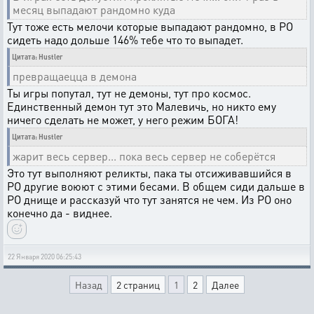
месяц выпадают рандомно куда
Тут тоже есть мелочи которые выпадают рандомно, в РО
сидеть надо дольше 146% тебе что то выпадет.
Цитата: Hustler
превращаецца в демона
Ты игры попутал, тут не демоны, тут про космос.
Единственный демон тут это Малевичь, но никто ему
ничего сделать не может, у него режим БОГА!
Цитата: Hustler
жарит весь сервер... пока весь сервер не соберётся
Это тут выполняют реликты, пака ты отсиживавшийся в
РО другие воюют с этими бесами. В общем сиди дальше в
РО днище и рассказуй что тут занятся не чем. Из РО оно
конечно да - виднее.
22 Января 2020 06:25:43
Назад
2 страниц
1
2
Далее