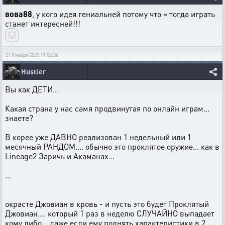
вова88
, у кого идея гениальней потому что = тогда играть
станет интересней!!!
21 Января 2020 19:02:36
Hustler
Вы как ДЕТИ...
Какая страна у нас самя продвинутая по онлайн играм...
знаете?
В корее уже ДАВНО реализован 1 недельный или 1
месячный РАНДОМ.... обычно это проклятое оружие... как в
Lineage2 Заричь и Акаманах...
...
окрасте Джовиан в кровь - и пусть это будет Проклятый
Джовиан.... который 1 раз в неделю СЛУЧАЙНО выпадает
кому либо... даже если ему поднять характеристики в 2