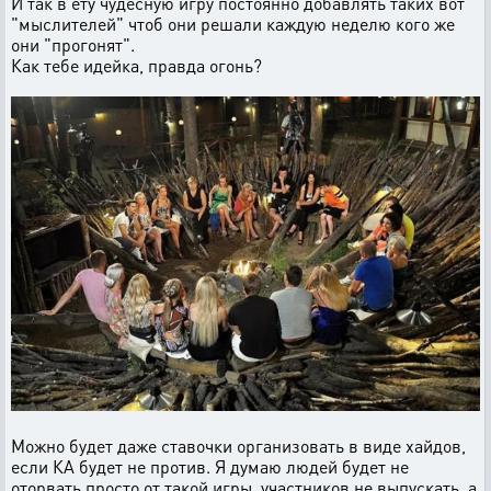
И так в ету чудесную игру постоянно добавлять таких вот
"мыслителей" чтоб они решали каждую неделю кого же
они "прогонят".
Как тебе идейка, правда огонь?
Можно будет даже ставочки организовать в виде хайдов,
если КА будет не против. Я думаю людей будет не
оторвать просто от такой игры, участников не выпускать, а