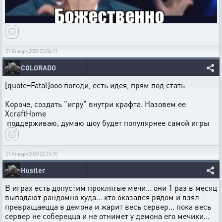
21 Января 2020 23:04:11
COLORADO
[quote=Fatal]ооо погоди, есть идея, прям под стать
Короче, создать "игру" внутри крафта. Назовем ее
XcraftHome
поддерживаю, думаю шоу будет популярнее самой игры
21 Января 2020 23:15:10
Hustler
В играх есть допустим проклятые мечи... они 1 раз в месяц
выпадают рандомно куда... кто оказался рядом и взял -
превращаецца в демона и жарит весь сервер... пока весь
сервер не соберецца и не отнимет у демона его мечики...