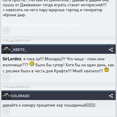
пушку от Дживиана= тогда играть станет интересней!!!
+ навесить на него пару ядерных торпед и генератор
чёрных дыр.
Идея пришла после курения тем хаслера.
21 Января 2020 07:15:59
_HEKTO_
SirLordex
, я тока за!!! Молодец!!! Что чище : план или
молочище???
было бы супер! Хотя бы на один день, как
с ресами было в честь дня Крафта!!! Мнеб хватило!!!
21 Января 2020 08:47:41
COLORADO
давайте к комару прицепим хер лошадиный)))))))