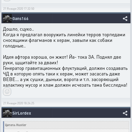
21 Января 2020 17:32:50
Gans166
Дошло, сцуко..
Когда я предлагал вооружить линейки терров торпедами
сносящими флагманов к херам, завыли как собаки
голодные..
Идея афтора хороша, он жжот! Йа- тока ЗА. Поднял две
руки, щщитайте за дваих!
Генератор гравитационных флуктуаций, должен создавать
ЧД в которую опять таки к херам, может засасать даже
ВЕВЕ... а уж сушки, дыньки, ворота и т.п. засоряющий
халактику мусор и хлам должен исчезать тама бисследна!
21 Января 2020 18:24:25
SirLordex
Цитата: Hustler