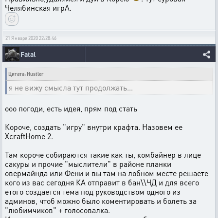
Челябинская игрА.
21 Января 2020 22:28:46
Fatal
Цитата: Hustler
я не вижу смысла тут продолжать...
ооо погоди, есть идея, прям под стать
Короче, создать "игру" внутри крафта. Назовем ее
XcraftHome 2.
Там короче собираются такие как ты, комбайнер в лице
сакуры и прочие "мыслители" в районе планки
овермайнда или Фени и вы там на лобном месте решаете
кого из вас сегодня КА отправит в бан\\ЧД и для всего
етого создается тема под руководством одного из
админов, чтоб можно было коментировать и болеть за
"любимчиков" + голосовалка.