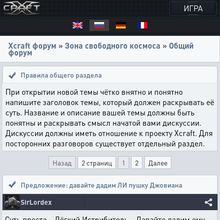
ИГРА
Xcraft форум
»
Зона свободного космоса
»
Общий
форум
Правила общего раздела
При открытии новой темы чётко внятно и понятно
напишите заголовок темы, который должен раскрывать её
суть. Название и описание вашей темы должны быть
понятны и раскрывать смысл начатой вами дискуссии.
Дискуссии должны иметь отношение к проекту Xcraft. Для
посторонних разговоров существует отдельный раздел.
Назад
2 страниц
1
2
Далее
Предложение: давайте дадим ЛИ пушку Джовиана
SirLordex
Суть проста... Лёгкий Истрибитель... Давайте дадим ему