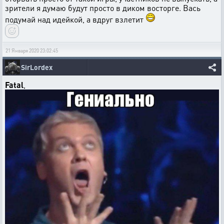
зрители я думаю будут просто в диком восторге. Вась
подумай над идейкой, а вдруг взлетит
21 Января 2020 23:02:45
SirLordex
Fatal
,