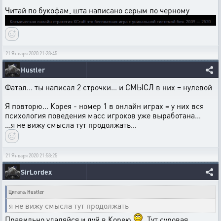
Читай по букофам, шта написано серым по черному
21 Января 2020 21:28:45
Hustler
Фатал... ты написал 2 строчки... и СМЫСЛ в них = нулевой
Я повторю... Корея - номер 1 в онлайн играх = у них вся
психология поведения масс игроков уже выработана...
...я не вижу смысла тут продолжать...
21 Января 2020 21:58:25
SirLordex
Цитата: Hustler
я не вижу смысла тут продолжать
Правильно,удаляйся и дуй в Корею
. Тут суровая