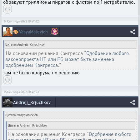
обрадуют триллионы пиратов с флотом по 1 истребителю.
14 Сентября 2022 18:29:12
🎨
VasyaMalevich
Цитата: Andrejj_Krjuchkov
На основании решения Конгресса "
Одобрение любого
законопроекта НТ или РБ может быть заменено
одобрением Конгресса
."
там не было кворума по решению
15 Сентября 2022 00:42:23
Andrejj_Krjuchkov
Цитата: VasyaMalevich
Цитата: Andrejj_Krjuchkov
На основании решения Конгресса "
Одобрение любого
законопроекта НТ или РБ может быть заменено