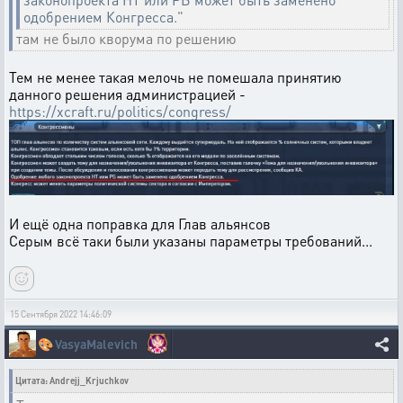
одобрением Конгресса
."
там не было кворума по решению
Тем не менее такая мелочь не помешала принятию
данного решения администрацией -
https://xcraft.ru/politics/congress/
И ещё одна поправка для Глав альянсов
Серым всё таки были указаны параметры требований...
15 Сентября 2022 14:46:09
🎨
VasyaMalevich
Цитата: Andrejj_Krjuchkov