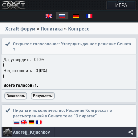
ИГРА
Xcraft форум
»
Политика
»
Конгресс
Открытое голосование:
Утвердить данное решение Сената
?
Да, утвердить - 0 (0%)
Нет, отклонить - 0 (0%)
Всего голосов: 1.
Пираты и их колоичество
,
Решение Конгресса по
рассмотренной в Сенате теме "О пиратах"
Andrejj_Krjuchkov