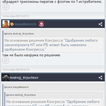
обрадуют триллионы пиратов с флотом по 1 истребителю.
14 Сентября 2022 18:29:12
🎨
VasyaMalevich
Цитата: Andrejj_Krjuchkov
На основании решения Конгресса "
Одобрение любого
законопроекта НТ или РБ может быть заменено
одобрением Конгресса
."
там не было кворума по решению
15 Сентября 2022 00:42:23
Andrejj_Krjuchkov
Цитата: VasyaMalevich
Цитата: Andrejj_Krjuchkov
На основании решения Конгресса "
Одобрение любого
законопроекта НТ или РБ может быть заменено