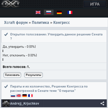
ИГРА
Xcraft форум
»
Политика
»
Конгресс
Открытое голосование:
Утвердить данное решение Сената
?
Да, утвердить - 0 (0%)
Нет, отклонить - 0 (0%)
Всего голосов: 1.
Пираты и их колоичество
,
Решение Конгресса по
рассмотренной в Сенате теме "О пиратах"
Andrejj_Krjuchkov