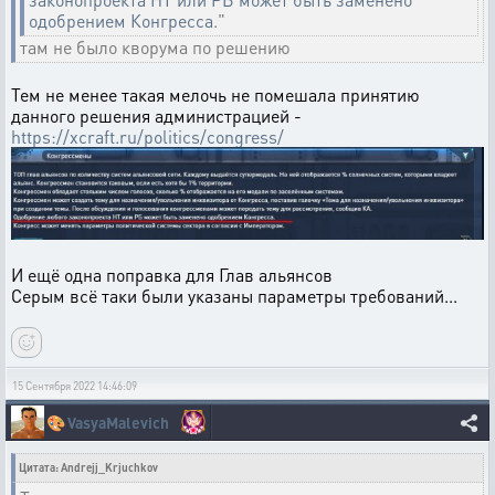
одобрением Конгресса
."
там не было кворума по решению
Тем не менее такая мелочь не помешала принятию
данного решения администрацией -
https://xcraft.ru/politics/congress/
И ещё одна поправка для Глав альянсов
Серым всё таки были указаны параметры требований...
15 Сентября 2022 14:46:09
🎨
VasyaMalevich
Цитата: Andrejj_Krjuchkov