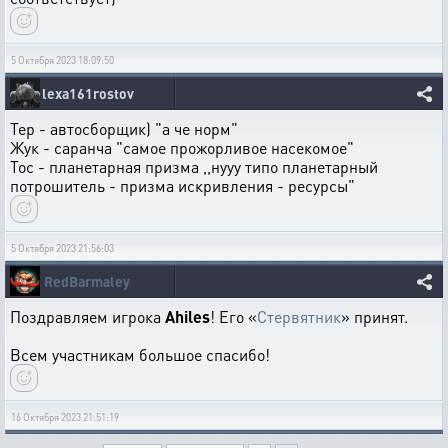
5 Октября 2023 18:09:50
lexa161rostov
Тер - автосборщик) "а че норм"
Жук - саранча "самое прожорливое насекомое"
Тос - планетарная призма ,,нууу типо планетарный
потрошитель - призма искривления - ресурсы"
5 Октября 2023 21:56:03
RedBarmaley
Поздравляем игрока
Ahiles
! Его «
Стервятник
» принят.
Всем участникам большое спасибо!
16 Октября 2023 21:51:19