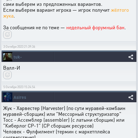
сами выберем из предложенных вариантов.
Если выберем вариант игрока — игрок получит
жёлтого
жука
.
За сообщения не по теме —
недельный форумный бан
.
3 Октября 2023 21:39:36
tuk-
Валл-И
5 Октября 2023 15:24:54
Asires
Жук - Харвестер (Harvester) (по сути муравей-комбаин
муравей-сборщик) или "Мессорный структуризатор"
Тосс - Ассемблер (assembler) (с латыни сборщик) или
"Киберлог СР-1" (СР сборщик ресурсов)
Человек - Фулфилмент (термин с маркетплейса
соответствует)