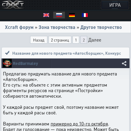
ИГРА
Xcraft форум
»
Зона творчества
»
Другое творчество
Далее
Назад
2 страниц
1
2
Название для нового предмета «Автосборщик»
,
Конкурс
RedBarmaley
Предлагаю придумать название для нового предмета
«Автосборщик».
Его суть: на объекте с этим активным предметом
фрагменты ресурсов на странице «Постройки»
собираются автоматически.
У каждой расы предмет свой, поэтому название может
быть у каждой расы своё.
Варианты принимаем
примерно до 10-го октября
.
Будет ли голосование — пока неизвестно. Может быть