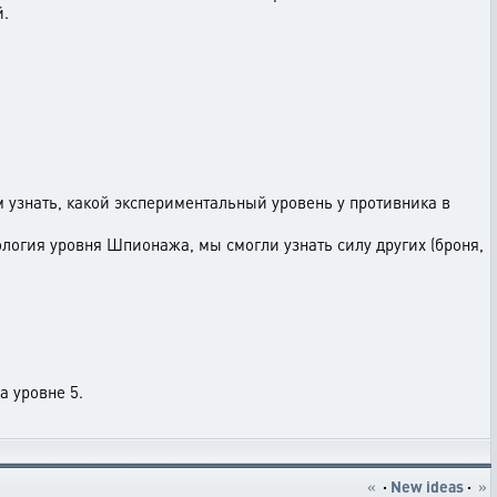
й.
 узнать, какой экспериментальный уровень у противника в
ология уровня Шпионажа, мы смогли узнать силу других (броня,
а уровне 5.
«
·
New ideas
·
»