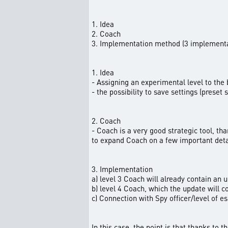
1. Idea
2. Coach
3. Implementation method (3 implementa
1. Idea
- Assigning an experimental level to the 
- the possibility to save settings (preset 
2. Coach
- Coach is a very good strategic tool, tha
to expand Coach on a few important deta
3. Implementation
a) level 3 Coach will already contain an 
b) level 4 Coach, which the update will c
c) Connection with Spy officer/level of e
In this case, the point is that thanks to