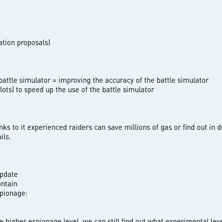
tion proposals)
battle simulator = improving the accuracy of the battle simulator
slots) to speed up the use of the battle simulator
nks to it experienced raiders can save millions of gas or find out in 
ils.
update
ontain
spionage:
 the higher espionage level, we can still find out what experimental l