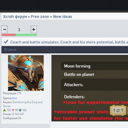
Xcraft форум
»
Free zone
»
New ideas
3
Coach and battle simulator
,
Coach and his more potential, battle 
Brutoss
Репутация
779
Группа
toss
Альянс
Combining the Zerg and
Terran
106
80
304
Очков
13 765 459
Сообщений
24