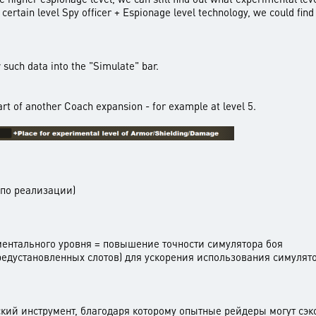
+ certain level Spy officer + Espionage level technology, we could fin
such data into the "Simulate" bar.
art of another Coach expansion - for example at level 5.
 по реализации)
ментального уровня = повышение точности симулятора боя
редустановленных слотов) для ускорения использования симулят
ский инструмент, благодаря которому опытные рейдеры могут сэ