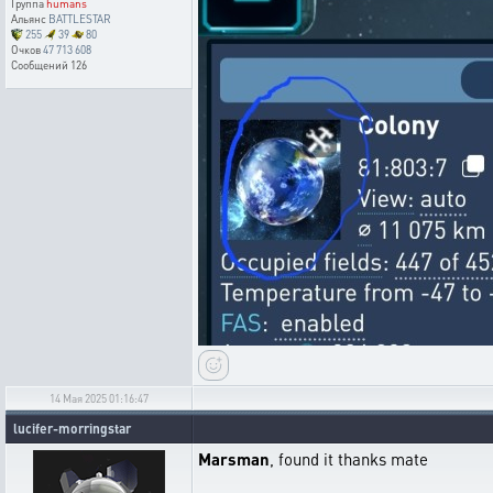
Группа
humans
Альянс
BATTLESTAR
255
39
80
Очков
47 713 608
Сообщений
126
14 Мая 2025 01:16:47
lucifer-morringstar
Marsman
, found it thanks mate