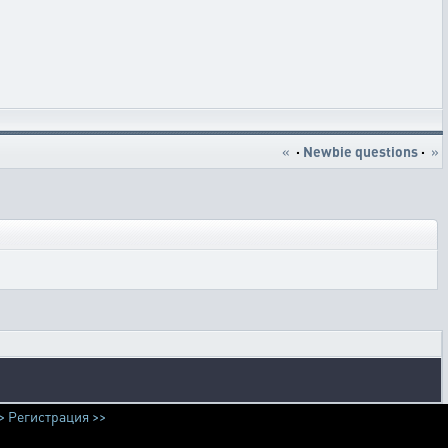
«
·
Newbie questions
·
»
>
Регистрация >>