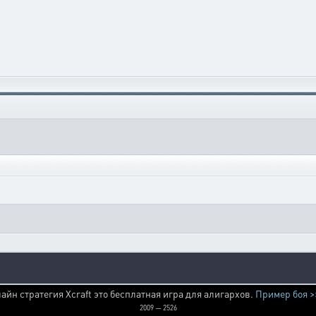
айн стратегия Xcraft это бесплатная игра для алигархов.
Пример боя >
2009 — 2526