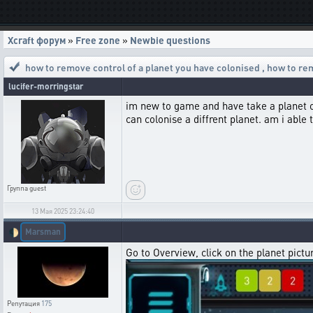
Xcraft форум
»
Free zone
»
Newbie questions
how to remove control of a planet you have colonised
,
how to rem
lucifer-morringstar
im new to game and have take a planet over
can colonise a diffrent planet. am i able 
Группа
guest
13 Мая 2025 23:24:40
Marsman
🌓
Go to Overview, click on the planet pictur
Репутация
175