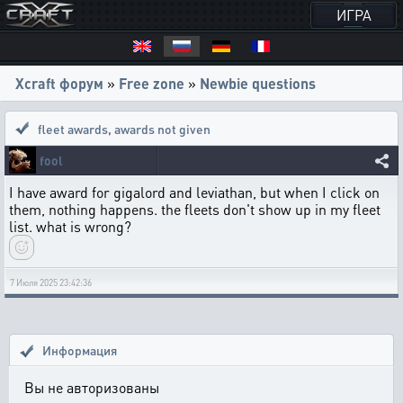
ИГРА
Xcraft форум
»
Free zone
»
Newbie questions
fleet awards
,
awards not given
fool
I have award for gigalord and leviathan, but when I click on
them, nothing happens. the fleets don't show up in my fleet
list. what is wrong?
7 Июля 2025 23:42:36
Информация
Вы не авторизованы