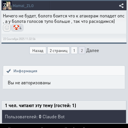
Mamai_ZLO
Ничего не будет, болото боится что к атакерам попадет опс
, а у болота голосов тупо больше , так что расходимся)
🤡
4
22 Сентября 2025 11:32:56
Далее
Назад
2 страниц
1
2
Информация
Вы не авторизованы
1 чел. читают эту тему (гостей: 1)
Пользователей:
0
Claude Bot