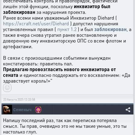
обеспечивать контроль и правопорядок, фактически
лишён этой функции, поскольку
инквизитор был
заблокирован
за нарушения проекта.
Ранее всеми нами уважаемый Инквизитор Diehard (
https://xcraft.net/user/Diehard
) допустил нарушения
установленных правил (
пункт 1.2
) и был
заблокирован
, а
также вчера снова утратил ранее востановленную и
доверенную ему инквизиторскую ОПС со всем флотом и
артефактами.
В связи с произошедшими событиями вынужден
констатировать: правитель пал.
Предлагаю провозгласить нового инквизитора от
сената
и единогласно поддержать его восхвалением: «Да
здравствует король!»"
23 Августа 2025 12:33:58
Семеныч
Напишу последний раз, так как переписка потеряла
смысл. Ты прав, очевидно это не мы такие умные, это ты
настолько глуп.