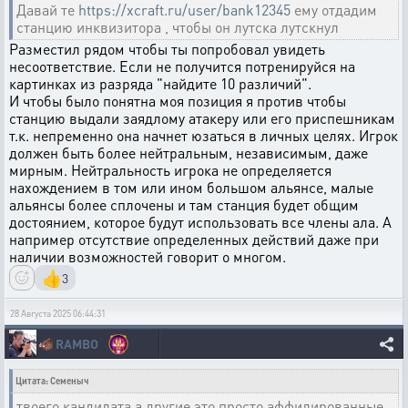
Давай те
https://xcraft.ru/user/bank12345
ему отдадим
станцию инквизитора , чтобы он лутска лутскнул
Разместил рядом чтобы ты попробовал увидеть
несоответствие. Если не получится потренируйся на
картинках из разряда "найдите 10 различий".
И чтобы было понятна моя позиция я против чтобы
станцию выдали заядлому атакеру или его приспешникам
т.к. непременно она начнет юзаться в личных целях. Игрок
должен быть более нейтральным, независимым, даже
мирным. Нейтральность игрока не определяется
нахождением в том или ином большом альянсе, малые
альянсы более сплочены и там станция будет общим
достоянием, которое будут использовать все члены ала. А
например отсутствие определенных действий даже при
наличии возможностей говорит о многом.
👍
3
28 Августа 2025 06:44:31
🐗
RAMBO
Цитата: Семеныч
твоего кандидата а другие это просто аффилированные