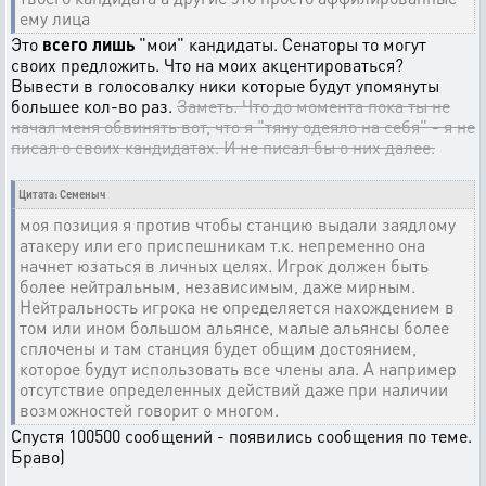
ему лица
Это
всего лишь
"мои" кандидаты. Сенаторы то могут
своих предложить. Что на моих акцентироваться?
Вывести в голосовалку ники которые будут упомянуты
большее кол-во раз.
Заметь. Что до момента пока ты не
начал меня обвинять вот, что я "тяну одеяло на себя" - я не
писал о своих кандидатах. И не писал бы о них далее.
Цитата: Семеныч
моя позиция я против чтобы станцию выдали заядлому
атакеру или его приспешникам т.к. непременно она
начнет юзаться в личных целях. Игрок должен быть
более нейтральным, независимым, даже мирным.
Нейтральность игрока не определяется нахождением в
том или ином большом альянсе, малые альянсы более
сплочены и там станция будет общим достоянием,
которое будут использовать все члены ала. А например
отсутствие определенных действий даже при наличии
возможностей говорит о многом.
Спустя 100500 сообщений - появились сообщения по теме.
Браво)