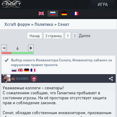
ИГРА
Xcraft форум
»
Политика
»
Сенат
Далее
Назад
2 страниц
1
2
6
Выбор нового Инквизитора Сената
,
Инквизитор забанен за
нарушение правил проекта
🐗
RAMBO
Уважаемые коллеги – сенаторы!
С сожалением сообщаю, что Галактика пребывает в
состоянии угрозы. На её просторах отсутствует защита
прав и соблюдение законов.
Сенат, обладая собственным инквизитором, призванным