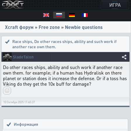
ИГРА
Xcraft форум
»
Free zone
»
Newbie questions
Race ships
,
Do other races ships, ability and such work if
another race own them.
SladeTalon
Do other races ships, ability and such work if another race
own them. for example; if a human has Hydralisk on there
planet or station does it increase the defense. Or if a toss has
Viking do they get the 10x buff for damage?
10 Октября 2025 17:40:37
Информация