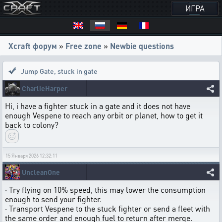
ИГРА
Xcraft форум
»
Free zone
»
Newbie questions
Jump Gate
,
stuck in gate
CharlieHarper
Hi, i have a fighter stuck in a gate and it does not have
enough Vespene to reach any orbit or planet, how to get it
back to colony?
15 Января 2026 12:32:11
UncleanOne
· Try flying on 10% speed, this may lower the consumption
enough to send your fighter.
· Transport Vespene to the stuck fighter or send a fleet with
the same order and enough fuel to return after merge.