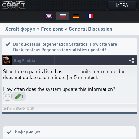
ИГРА
Xcraft форум
»
Free zone
»
General Discussion
Dunkleosteus Regeneration Statistics
,
How often are
Dunkleosteus Regeneration statistics updated?
BugPhobia
Structure repair is listed as ______units per minute, but
does not update each minute (or 5 minutes).
How often does the system update this information?
🥒
1
26 Июня 2026 04:13:20
Информация