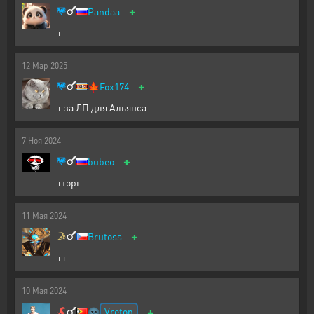
+
Pandaa
+
12
Мар
2025
+
🍁
Fox174
+ за ЛП для Альянса
7
Ноя
2024
+
bubeo
+торг
11
Мая
2024
+
Brutoss
++
10
Мая
2024
+
Vreton
🌚