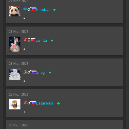
29
Июл
2026
+
Pandaa
+
29
Июл
2026
+
vanilla
+
28
Июл
2026
+
Sneg
+
28
Июл
2026
+
Batareika
+
28
Июл
2026