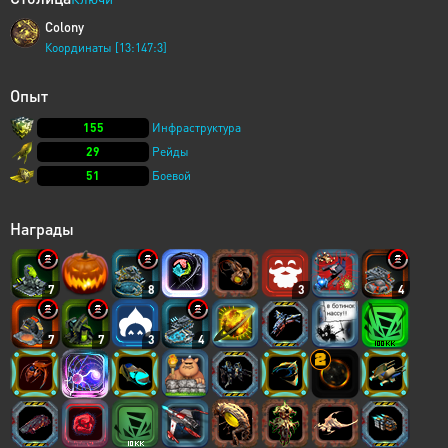
Colony
Координаты [13:147:3]
Опыт
155
Инфраструктура
29
Рейды
51
Боевой
Награды
7
8
3
4
7
7
3
4