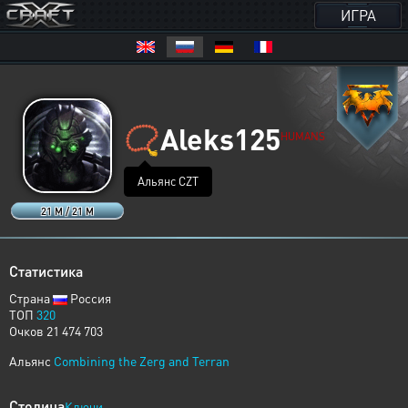
ИГРА
📿
Aleks125
HUMANS
Альянс CZT
21 M / 21 M
Статистика
Страна
Россия
ТОП
320
Очков 21 474 703
Альянс
Combining the Zerg and Terran
Столица
Ключи