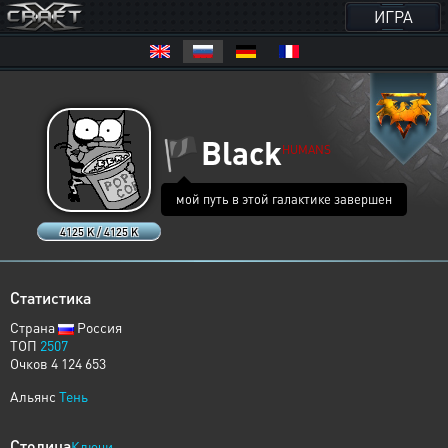
ИГРА
🏴
Black
HUMANS
мой путь в этой галактике завершен
4125 K / 4125 K
Статистика
Страна
Россия
ТОП
2507
Очков 4 124 653
Альянс
Тень
Столица
Ключи