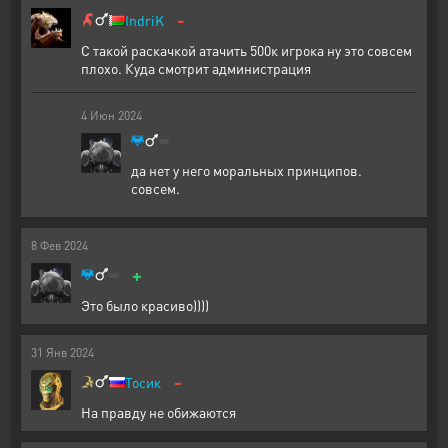
-
IndriK
С такой раскачкой атачить 500к игрока ну это совсем
плохо. Куда смотрит администрация
4
Июн
2024
да нет у него моральных принципов.
совсем.
8
Фев
2024
+
Это было красиво))))
31
Янв
2024
-
Тосик
На правду не обижаются