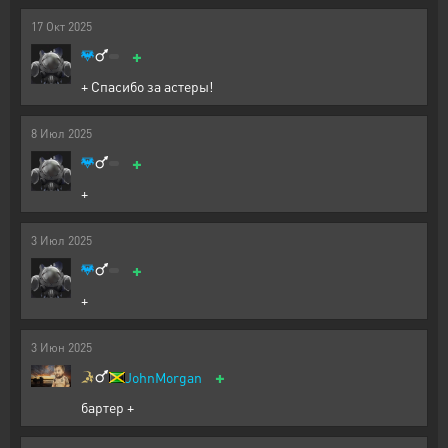
17
Окт
2025
+
+ Спасибо за астеры!
8
Июл
2025
+
+
3
Июл
2025
+
+
3
Июн
2025
+
JohnMorgan
бартер +