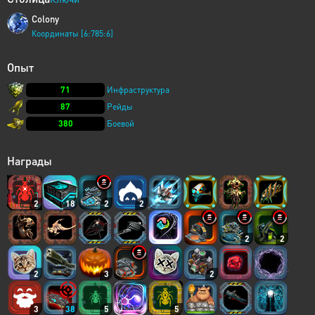
Colony
Координаты [6:785:6]
Опыт
71
Инфраструктура
87
Рейды
380
Боевой
Награды
2
18
2
2
2
2
2
3
2
3
38
5
5