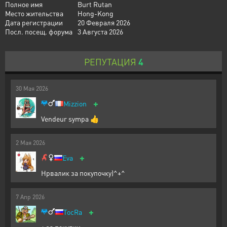
Полное имя
Burt Rutan
Место жительства
Hong-Kong
Дата регистрации
20 Февраля 2026
Посл. посещ. форума
3 Августа 2026
РЕПУТАЦИЯ
4
30
Мая
2026
+
Mizzion
Vendeur sympa 👍
2
Мая
2026
+
Eva
Нрвалик за покупочку)^+^
7
Апр
2026
+
TocRa