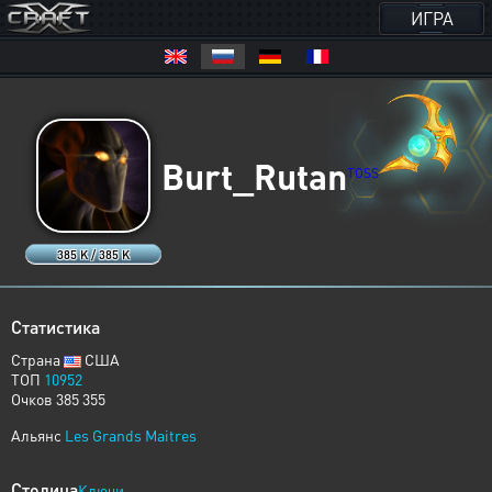
ИГРА
Burt_Rutan
TOSS
385 K / 385 K
Статистика
Страна
США
ТОП
10952
Очков 385 355
Альянс
Les Grands Maitres
Столица
Ключи