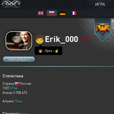
ИГРА
🧒
Erik_000
HUMANS
🧒 -Эрик -☝️
3759 K / 3759 K
Статистика
Страна
Россия
ТОП
2764
Очков 3 758 673
Альянс
Тень
Столица
Ключи