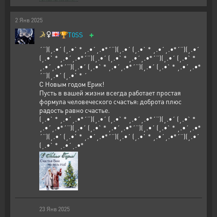
2
Янв
2025
+
🏆
T0SS
´¨)(¸.•´ (¸.•` * ¸.•´¸.•*´¨)(¸.•´ (¸.•` * ¸.•´¸.•*´¨)(¸.•´
(¸.•` * ¸.•´¸.•*´¨)(¸.•´ (¸.•` * ¸.•´¸.•*´¨)(¸.•´ (¸.•` *
¸.•´¸.•*´¨)(¸.•´ (¸.•` * ¸.•´¸.•*´¨)(¸.•´ (¸.•` * ¸.•´¸.•*
´¨)(¸.•´ (¸.•` * ´
С Новым годом Ерик!
Пусть в вашей жизни всегда работает простая
формула человеческого счастья: доброта плюс
радость равно счастье.
(¸.•` * ¸.•´¸.•*´¨)(¸.•´ (¸.•` * ¸.•´¸.•*´¨)(¸.•´ (¸.•` *
¸.•´¸.•*´¨)(¸.•´ (¸.•` * ¸.•´¸.•*´¨)(¸.•´ (¸.•` * ¸.•´¸.•*
´¨)(¸.•´ (¸.•` * ¸.•´¸.•*´¨)(¸.•´ (¸.•` * ¸.•´¸.•*´¨)(¸.•´
(¸.•` * ¸.•´¸.•*
23
Янв
2025