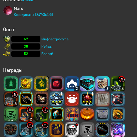
Mars
Координаты [347:363:5]
Опыт
67
Инфраструктура
30
Рейды
52
Боевой
Награды
2
3
4
8
2