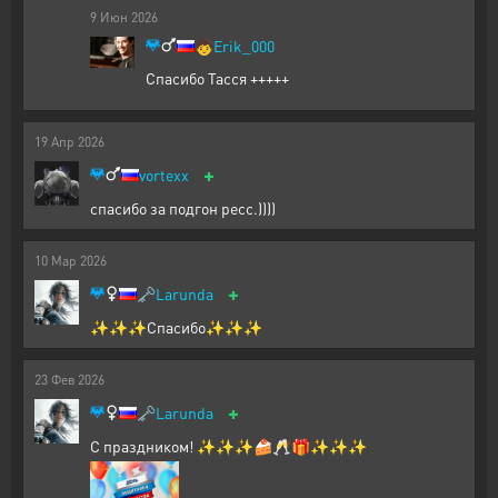
9
Июн
2026
🧒
Erik_000
Спасибо Тасся +++++
19
Апр
2026
+
vortexx
спасибо за подгон ресс.))))
10
Мар
2026
+
🗝️
Larunda
✨✨✨Спасибо✨✨✨
23
Фев
2026
+
🗝️
Larunda
С праздником! ✨✨✨🍰🥂🎁✨✨✨