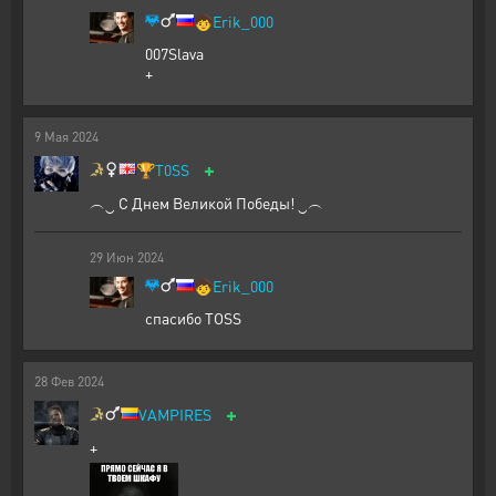
🧒
Erik_000
007Slava
+
9
Мая
2024
+
🏆
T0SS
︵‿ С Днем Великой Победы! ‿︵
29
Июн
2024
🧒
Erik_000
спасибо ТОSS
28
Фев
2024
+
VAMPIRES
+