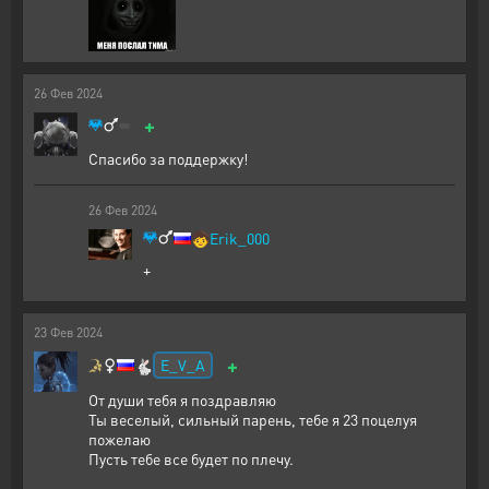
26
Фев
2024
+
Спасибо за поддержку!
26
Фев
2024
🧒
Erik_000
+
23
Фев
2024
+
E_V_A
🐇
От души тебя я поздравляю
Ты веселый, сильный парень, тебе я 23 поцелуя
пожелаю
Пусть тебе все будет по плечу.