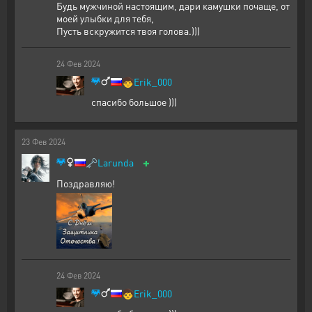
Будь мужчиной настоящим, дари камушки почаще, от
моей улыбки для тебя,
Пусть вскружится твоя голова.)))
24
Фев
2024
🧒
Erik_000
спасибо большое )))
23
Фев
2024
+
🗝️
Larunda
Поздравляю!
24
Фев
2024
🧒
Erik_000