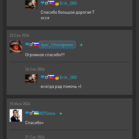
🧒
Erik_000
Спасибо большое дорогая Т
осся
23
Сен
2024
+
Igor_Cherepovec
Огромное спасибо!!!
26
Сен
2024
🧒
Erik_000
всегда рад помочь +)
15
Июл
2024
+
007Slava
Спасибо+
21
Сен
2024