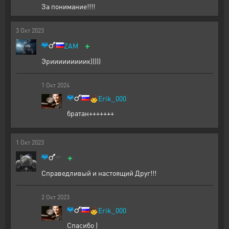
За понимание!!!!
3
Окт
2023
+
ZAM
Эрииииииииик)))))
1
Окт
2024
🧒
Erik_000
братан+++++++
1
Окт
2023
+
Справедливый и настоящий Друг!!!
2
Окт
2023
🧒
Erik_000
Спасибо )