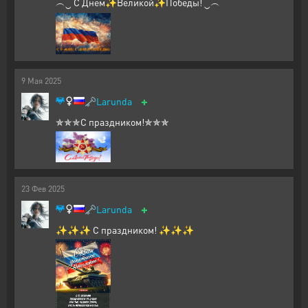
︵‿ С Днем✨Великой✨Победы! ‿︵
9
Мая
2025
+
🗝️
Larunda
✯✯✯С праздником!✯✯✯
23
Фев
2025
+
🗝️
Larunda
✨✨✨ С праздником! ✨✨✨