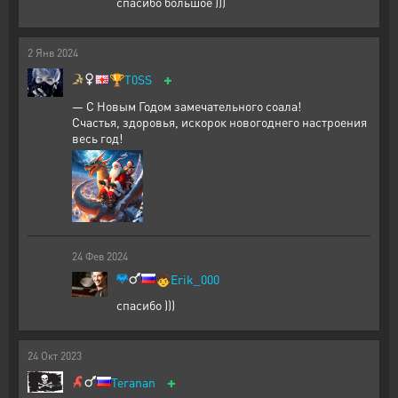
спасибо большое )))
2
Янв
2024
+
🏆
T0SS
— С Новым Годом замечательного соала!
Счастья, здоровья, искорок новогоднего настроения
весь год!
24
Фев
2024
🧒
Erik_000
спасибо )))
24
Окт
2023
+
Teranan