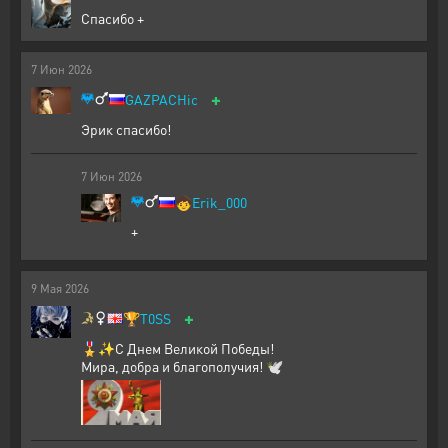
Спасибо +
7
Июн
2026
+
GAZPACHic
Эрик спасибо!
7
Июн
2026
🧒
Erik_000
+
9
Мая
2026
+
🏆
T0SS
🎖️✨С Днем Великой Победы!
Мира, добра и благополучия! 🕊️