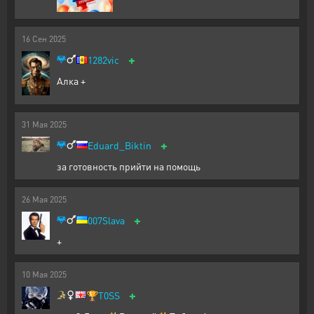
16
Сен
2025
+
1282vic
Алка +
31
Мая
2025
+
Eduard_Biktin
за готовность прийти на помощь
26
Мая
2025
+
007Slava
+
10
Мая
2025
+
🏆
T0SS