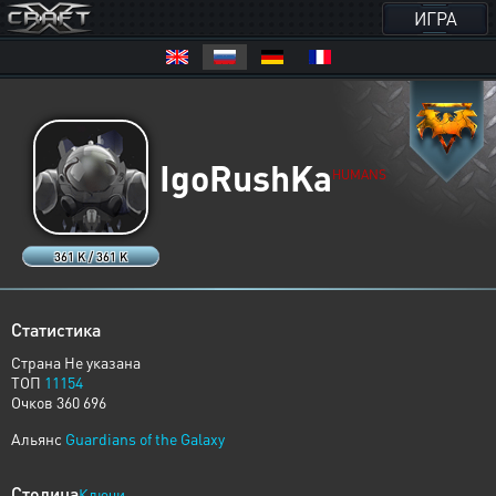
ИГРА
IgoRushKa
HUMANS
361 K / 361 K
Статистика
Страна Не указана
ТОП
11154
Очков 360 696
Альянс
Guardians of the Galaxy
Столица
Ключи