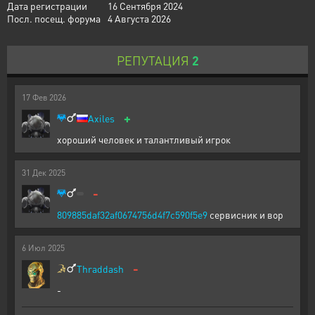
Дата регистрации
16 Сентября 2024
Посл. посещ. форума
4 Августа 2026
РЕПУТАЦИЯ
2
17
Фев
2026
+
Axiles
хороший человек и талантливый игрок
31
Дек
2025
-
809885daf32af0674756d4f7c590f5e9
сервисник и вор
6
Июл
2025
-
Thraddash
-