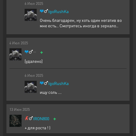
6
Июл
2025
IgoRushKa
Очень благодарен, ну хоть один негатив во
мне есть.. Смотритесь иногда в зеркало..
4
Июл
2025
+
[удалено]
6
Июл
2025
IgoRushKa
ищу соль ...
13
Июн
2025
+
IRON800
+ для роста ! )