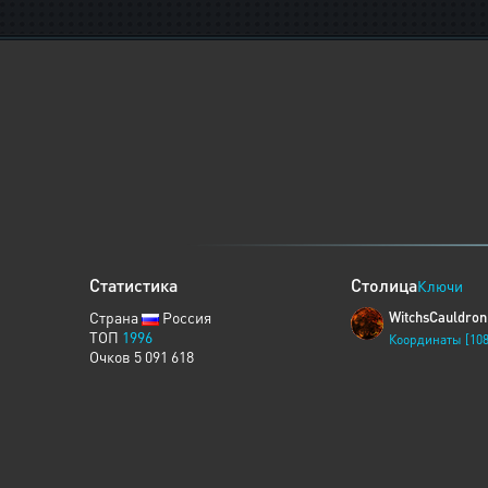
Статистика
Столица
Ключи
Страна
Россия
WitchsCauldron
ТОП
1996
Координаты [108
Очков 5 091 618