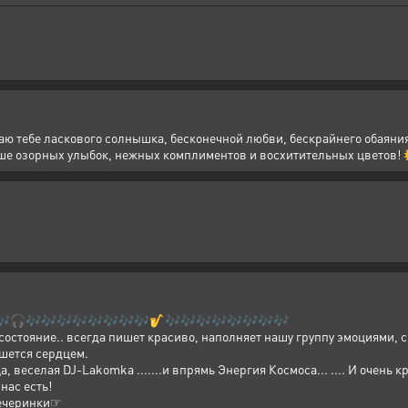
аю тебе ласкового солнышка, бесконечной любви, бескрайнего обаяни
ьше озорных улыбок, нежных комплиментов и восхитительных цветов!
🎶🎧🎶🎶🎶🎶🎶🎶🎶🎶🎷🎶🎶🎶🎶🎶🎶🎶🎶
 состояние.. всегда пишет красиво, наполняет нашу группу эмоциями, 
ишется сердцем.
, веселая DJ-Lakomka .......и впрямь Энергия Космоса... .... И очень 
нас есть!
ечеринки☞