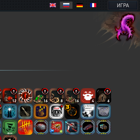
ИГРА
2
12
16
8
16
4
6
8