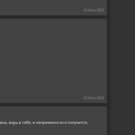
22
Июл
2023
22
Июл
2023
на, верь в себя, и непременно все получится,