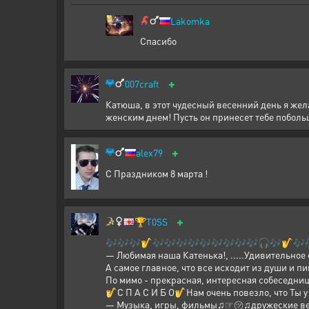
Lakomka
Спасибо
+
007craft
Катюша, в этот чудесный весенний день я жел
женским днем! Пусть он принесет тебе побол
+
alex79
С Праздником 8 марта !
+
🏆
T0SS
🎶🎶🎶🎷🎶🎶🎶🎶🎶🎶🎶🎶🎶🎧🎶🎷🎶
— Любимая наша Катенька!, .....Удивительное
А самое главное, что все исходит из души и п
По мимо - прекрасная, интересная собеседница
🎷С П А С И Б О🎷Нам очень повезло, что Ты у 
— Музыка, игры, фильмы♫☞㋡♫дружеские в