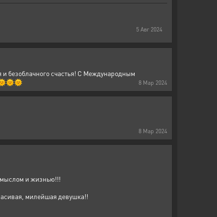
5
Авг
2024
я и безоблачного счастья! С Международным
 🌞🌞🌞
8
Мар
2024
8
Мар
2024
смыслом и жизнью!!!
красивая, милейшая девушка!!