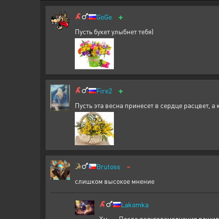
+
GoGe
Пусть букет улыбнет тебя)
+
Fire2
Пусть эта весна принесет в сердце расцвет, а
-
Brutoss
слишком высокое мнение
Lakomka
Хм..... После полугодамолчания решил