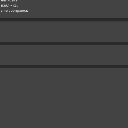
взял - хз.
ть не собираюсь