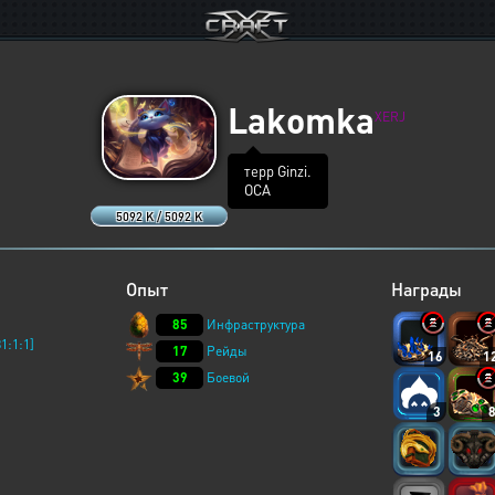
Lakomka
XERJ
терр Ginzi.
ОСА
5092 K / 5092 K
Опыт
Награды
85
Инфраструктура
1:1:1]
17
Рейды
16
1
39
Боевой
3