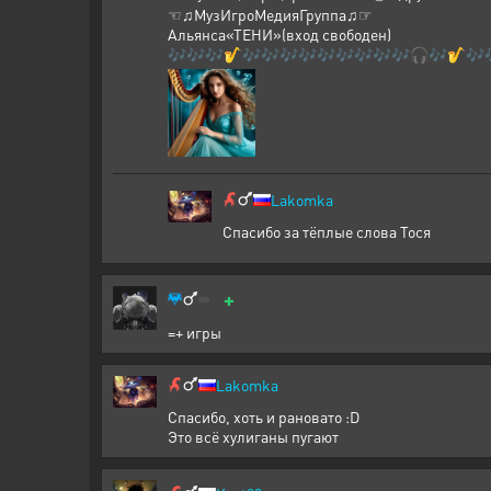
☜♫МузИгроМедияГруппа♫☞
Альянса«ТЕНИ»(вход свободен)
🎶🎶🎶🎷🎶🎶🎶🎶🎶🎶🎶🎶🎶🎧🎶🎷🎶
Lakomka
Спасибо за тёплые слова Тося
+
=+ игры
Lakomka
Спасибо, хоть и рановато :D
Это всё хулиганы пугают