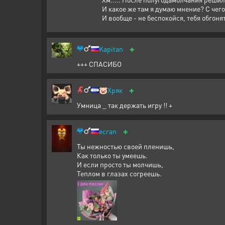
И какое же там я думаю мнение? С чего 
И вообще - не беспокойся, тебя обгоня
+
Kapitan
+++ СПАСИБО
+
🐷
Хряк
Умница _ так держать игру !! +
+
ecran
Ты нежностью своей пленишь,
Как только ты умеешь.
И если просто ты молчишь,
Теплом в глазах согреешь.